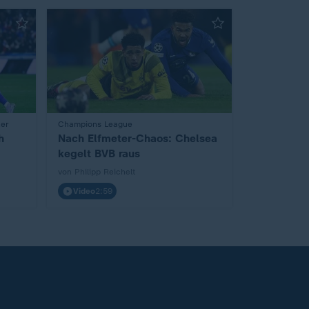
ter
:
Champions League
h
Nach Elfmeter-Chaos: Chelsea
kegelt BVB raus
von Philipp Reichelt
Video
2:59