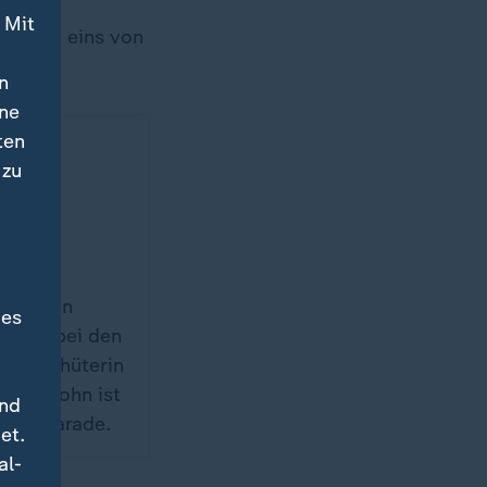
 Mit
eht bei eins von
n
ine
ten
uen
 zu
ener
r
n-Katrin
des
eg sie bei den
satztorhüterin
. Der Lohn ist
und
lfer-Parade.
et.
al-