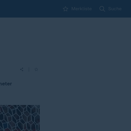
Merkliste
Suche
|
meter