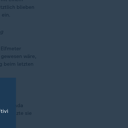
tztlich blieben
 ein.
eg
 Elfmeter
d gewesen wäre,
g beim letzten
rmerin Ada
tivi
nik setzte sie