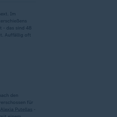
ext. Im
eterschießens
 - das sind 48
. Auffällig oft
 nach den
verschossen für
n
Alexia Putellas
-
 mit einem