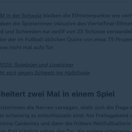
M in der Schweiz
bleiben die Elfmeterpunkte wie verh
aben die Spielerinnen inklusive des Viertelfinal-Elfm
d und Schweden nur zwölf von 25 Schüsse verwandelt
ter der im Fußball üblichen Quote von etwa 75 Prozent
sse nicht mal aufs Tor.
025: Spielplan und Liveticker
t sich gegen Schweiz ins Halbfinale
heitert zwei Mal in einem Spiel
sterinnen die Nerven versagen, stellt sich die Frage
er schwierig zu entschlüsseln sind: Am Freitagabend 
riona Caldentey und dann die frühere Weltfußballeri
den Ball kläglich neben das Tor, die andere scheiterte