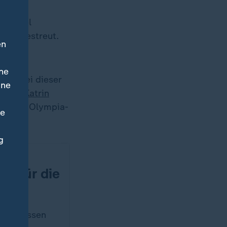
agte
in Basel
r eingestreut.
en
ne
 ist bei dieser
ine
n
Ann-Katrin
piel im Olympia-
ne
g
sich ein
en für die
ichte
verschossen