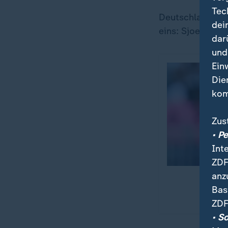
Tec
Deutschland, be
dei
eins: Sjoeke N
dar
und
Ein
Die
kom
Zus
• P
Int
ZDF
anz
Bas
ZDF
• S