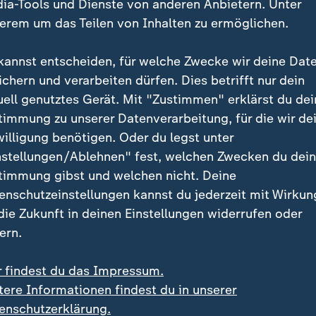
ia-Tools und Dienste von anderen Anbietern. Unter
on in Herzogenaurach mit diesem Thema begonnen", s
erem um das Teilen von Inhalten zu ermöglichen.
hristian Wück
vor dem Viertelfinale gegen Frankreich 
r/ZDF live ab 20.15 Uhr). "Wir haben es immer wiede
kannst entscheiden, für welche Zwecke wir deine Dat
ch, dass wir gut vorbereitet sind."
ichern und verarbeiten dürfen. Dies betrifft nur dein
uell genutztes Gerät. Mit "Zustimmen" erklärst du dei
Giulia Gwinn
als beste Schützin - und Frankreich (2/2)
timmung zu unserer Datenverarbeitung, für die wir de
ch ohne Fehlschuss. Dafür gilt die deutsche Torhüteri
willigung benötigen. Oder du legst unter
eterkillerin" und schießt gerne auch selbst, zum Beis
nstellungen/Ablehnen" fest, welchen Zwecken du dei
egen Kanada 2024 (4:2).
timmung gibst und welchen nicht. Deine
enschutzeinstellungen kannst du jederzeit mit Wirkun
 die Zukunft in deinen Einstellungen widerrufen oder
Schweden vs. England reiht 
ern.
:
Elfmeterschieß
Fußball-Gesch
r findest du das Impressum.
tere Informationen findest du in unserer
14 Elfer, neun davon 
enschutzerklärung.