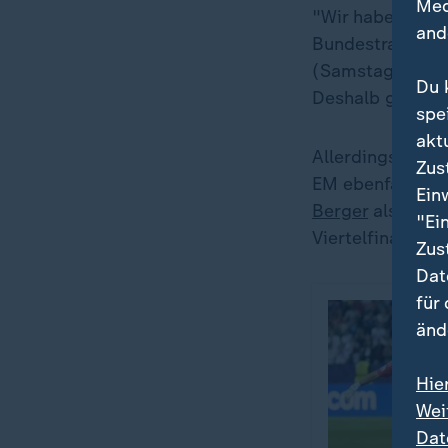
Med
"Wir haben sch
and
Bundestrainer
C
(Samstag, 21 Uh
Du 
Deshalb glaube i
spe
akt
Allerdings fehlt
Zus
EM ebenfalls no
Ein
Berger
als "Elfm
"Ei
Viertelfinale g
Zus
Dat
für
änd
Hie
Wei
Dat