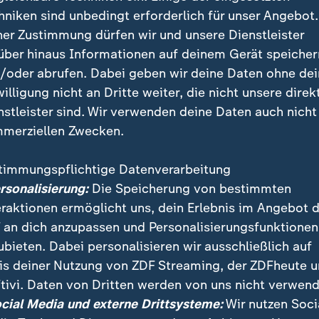
hniken sind unbedingt erforderlich für unser Angebot.
i Elfmetern stets im Ruf der Nervenstärke stehend, st
ner Zustimmung dürfen wir und unsere Dienstleister
üsken verwandelte gegen Dänemark.
über hinaus Informationen auf deinem Gerät speicher
/oder abrufen. Dabei geben wir deine Daten ohne de
willigung nicht an Dritte weiter, die nicht unsere direk
Olympia-Heldin der DFB-Fra
nstleister sind. Wir verwenden deine Daten auch nicht
:
Berger: Gehalt
merziellen Zwecken.
Elfmeter war fü
Hrubesch
timmungspflichtige Datenverarbeitung
ersonalisierung:
Die Speicherung von bestimmten
Horst Hrubesch hat An
eraktionen ermöglicht uns, dein Erlebnis im Angebot 
Berger vertraut. So sti
 an dich anzupassen und Personalisierungsfunktionen
DFB-Frauen von der Er
ubieten. Dabei personalisieren wir ausschließlich auf
zur Olympia-Heldin auf
is deiner Nutzung von ZDF Streaming, der ZDFheute 
Bronze, dank Bergers E
tivi. Daten von Dritten werden von uns nicht verwend
ocial Media und externe Drittsysteme:
Wir nutzen Soci