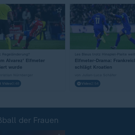
 Regeländerung?
:
Les Bleus trotz Hinspiel-Pleite wei
m Alvarez' Elfmeter
Elfmeter-Drama: Frankreic
iert wurde
schlägt Kroatien
hristian Nürnberger
von Julian-Luca Schäfer
t Video
0:48
Video
2:54
all der Frauen