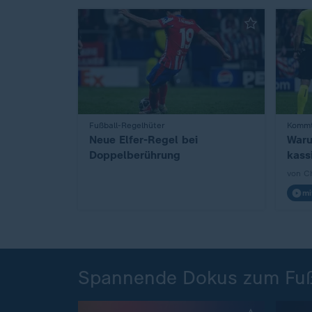
:
Fußball-Regelhüter
:
Kommt
Neue Elfer-Regel bei
Waru
Doppelberührung
kass
von C
mi
Spannende Dokus zum Fußb