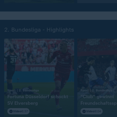
2. Bundesliga - Highlights
:
:
Sport | 2. Bundesliga
Sport | 2. Bundesliga
Fortuna Düsseldorf schockt
"Club" gewinnt
SV Elversberg
Freundschaftssp
S04
Video
6:37
Video
9:04