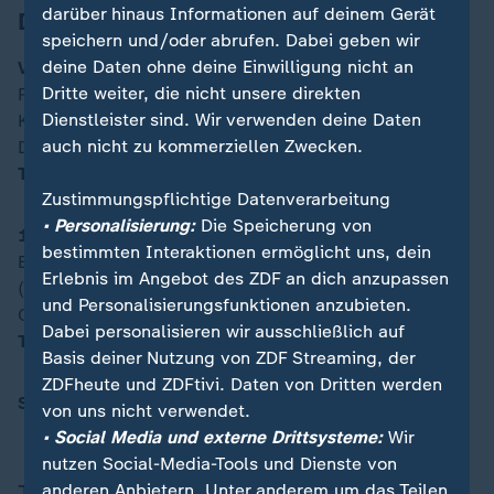
darüber hinaus Informationen auf deinem Gerät
Die Aufstellungen:
speichern und/oder abrufen. Dabei geben wir
deine Daten ohne deine Einwilligung nicht an
VfB Stuttgart:
Bredlow - Stenzel (86. Vagnoman),
Dritte weiter, die nicht unsere direkten
Rouault, Chase, Hendriks - Krätzig (59. Stiller),
Dienstleister sind. Wir verwenden deine Daten
Karazor - Rieder (77. Millot), Führich (77. Leweling) -
auch nicht zu kommerziellen Zwecken.
Demirovic, Woltemade (59. Undav)
Trainer:
Sebastian Hoeneß
Zustimmungspflichtige Datenverarbeitung
• Personalisierung:
Die Speicherung von
1. FC Kaiserslautern:
Krahl - Wekesser, Heuer, J.
bestimmten Interaktionen ermöglicht uns, dein
Elvedi, Zimmer - Tomiak - Sirch (79. Robinson), Ritter
Erlebnis im Angebot des ZDF an dich anzupassen
(79. Raschl), Yokota (85. Tachie), Redondo (59.
und Personalisierungsfunktionen anzubieten.
Opoku) - Ache (59. Hanslik)
Dabei personalisieren wir ausschließlich auf
Trainer:
Markus Anfang
Basis deiner Nutzung von ZDF Streaming, der
ZDFheute und ZDFtivi. Daten von Dritten werden
Schiedsrichter:
Daniel Schlager (Hügelsheim)
von uns nicht verwendet.
• Social Media und externe Drittsysteme:
Wir
nutzen Social-Media-Tools und Dienste von
Thema
anderen Anbietern. Unter anderem um das Teilen