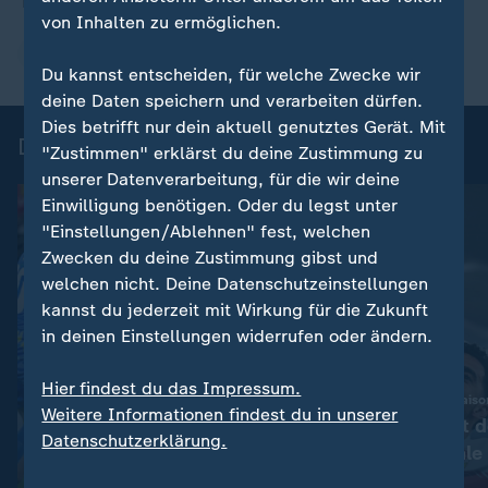
von Inhalten zu ermöglichen.
DFB-Pokal
Du kannst entscheiden, für welche Zwecke wir
deine Daten speichern und verarbeiten dürfen.
Dies betrifft nur dein aktuell genutztes Gerät. Mit
DFB-Pokal - Highlights
"Zustimmen" erklärst du deine Zustimmung zu
unserer Datenverarbeitung, für die wir deine
Einwilligung benötigen. Oder du legst unter
"Einstellungen/Ablehnen" fest, welchen
Zwecken du deine Zustimmung gibst und
welchen nicht. Deine Datenschutzeinstellungen
kannst du jederzeit mit Wirkung für die Zukunft
in deinen Einstellungen widerrufen oder ändern.
Hier findest du das Impressum.
:
Sport | DFB-Pokal Saison 2025/26
Sport | DFB-Pokal Sais
Weitere Informationen findest du in unserer
Die schönsten Tore der DFB-
Stuttgart folgt 
Datenschutzerklärung.
Pokal-Saison 25/26
DFB-Pokalfinale
Video
4:21
Video
5:59