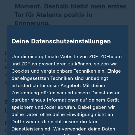
Moment. Deshalb bleibt mein erstes
Tor für Atalanta positiv in
Erinnerung.
El Bilal Touré
Deine Datenschutzeinstellungen
Dass sein Team später sogar den Titelgewinn in der
Um dir eine optimale Website von ZDF, ZDFheute
UEFA Europa League schaffte, sei "ein absolutes
und ZDFtivi präsentieren zu können, setzen wir
Highlight" in seiner Karriere gewesen. "Ich bin sehr
Cookies und vergleichbare Techniken ein. Einige
dankbar, dass ich diesen unvergesslichen Moment mit
der eingesetzten Techniken sind unbedingt
der Mannschaft erleben durfte."
erforderlich für unser Angebot. Mit deiner
Zustimmung dürfen wir und unsere Dienstleister
darüber hinaus Informationen auf deinem Gerät
Stuttgarts Sturm kann sich sehen
speichern und/oder abrufen. Dabei geben wir
lassen
deine Daten ohne deine Einwilligung nicht an
Dritte weiter, die nicht unsere direkten
Für den VfB ergab sich dann im Sommer die einmalige
Dienstleister sind. Wir verwenden deine Daten
Gelegenheit, sich die Dienste eines hochklassigen