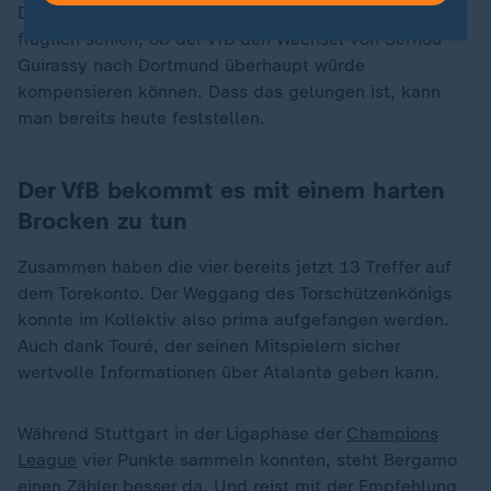
Das ist umso bemerkenswerter, als im Sommer noch
fraglich schien, ob der VfB den Wechsel von Serhou
Guirassy nach Dortmund überhaupt würde
kompensieren können. Dass das gelungen ist, kann
man bereits heute feststellen.
Der VfB bekommt es mit einem harten
Brocken zu tun
Zusammen haben die vier bereits jetzt 13 Treffer auf
dem Torekonto. Der Weggang des Torschützenkönigs
konnte im Kollektiv also prima aufgefangen werden.
Auch dank Touré, der seinen Mitspielern sicher
wertvolle Informationen über Atalanta geben kann.
Während Stuttgart in der Ligaphase der
Champions
League
vier Punkte sammeln konnten, steht Bergamo
einen Zähler besser da. Und reist mit der Empfehlung