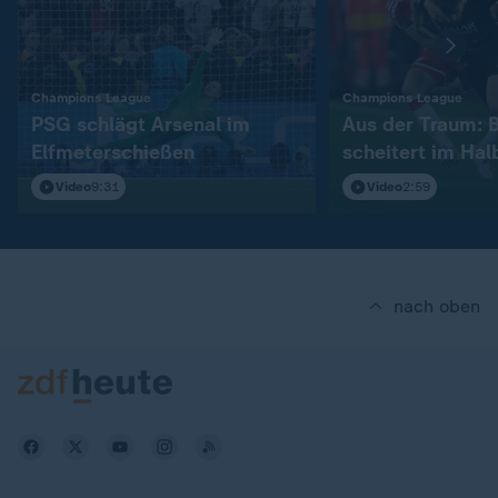
:
:
Champions League
Champions League
PSG schlägt Arsenal im
Aus der Traum: 
Elfmeterschießen
scheitert im Hal
Video
9:31
Video
2:59
nach oben