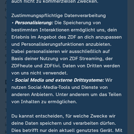
auch nicht zu kommerziellen Zwecken.
Angreifers zu sichern. Zumindest bis Saisonende, falls
Hoeneß und Sportvorstand Fabian Wohlgemuth die
Zustimmungspflichtige Datenverarbeitung
vereinbarte Kaufoption nicht ziehen wollen.
• Personalisierung:
Die Speicherung von
bestimmten Interaktionen ermöglicht uns, dein
Zusammen mit Leweling, Deniz Undav und Ermedin
Erlebnis im Angebot des ZDF an dich anzupassen
Demirovic ist Touré Teil von einer der bestbesetzen
und Personalisierungsfunktionen anzubieten.
Sturmreihen der Liga. Seine Schnelligkeit tut dem VfB
Dabei personalisieren wir ausschließlich auf
ebenso gut wie seine Dynamik und seine
Basis deiner Nutzung von ZDF Streaming, der
Kopfballstärke.
ZDFheute und ZDFtivi. Daten von Dritten werden
von uns nicht verwendet.
• Social Media und externe Drittsysteme:
Wir
Der Abgang von Guirassy wurde im
nutzen Social-Media-Tools und Dienste von
Kollektiv aufgefangen
anderen Anbietern. Unter anderem um das Teilen
von Inhalten zu ermöglichen.
"Mir gefällt es richtig gut in Stuttgart", freut sich
Touré. "Die Mannschaft und das Trainerteam haben
Du kannst entscheiden, für welche Zwecke wir
mich sehr gut aufgenommen. Es freut mich sehr, dass
deine Daten speichern und verarbeiten dürfen.
ich mit meinen Toren der Mannschaft bereits helfen
Dies betrifft nur dein aktuell genutztes Gerät. Mit
konnte."