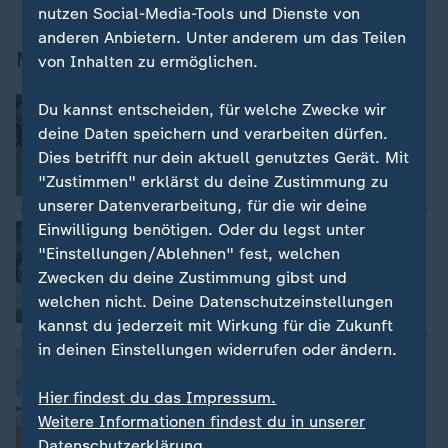
nutzen Social-Media-Tools und Dienste von
anderen Anbietern. Unter anderem um das Teilen
Mehr zur Champions League
von Inhalten zu ermöglichen.
:
Champions-League-Auftakt
Du kannst entscheiden, für welche Zwecke wir
Wolfsburgerinnen verlieren in Rom
deine Daten speichern und verarbeiten dürfen.
Dies betrifft nur dein aktuell genutztes Gerät. Mit
"Zustimmen" erklärst du deine Zustimmung zu
unserer Datenverarbeitung, für die wir deine
Einwilligung benötigen. Oder du legst unter
:
Start der Champions League
"Nicht dabei zu sein, hat Riesengier
"Einstellungen/Ablehnen" fest, welchen
kreiert"
Zwecken du deine Zustimmung gibst und
von Frank Hellmann
welchen nicht. Deine Datenschutzeinstellungen
kannst du jederzeit mit Wirkung für die Zukunft
in deinen Einstellungen widerrufen oder ändern.
:
Mit FC Bayern und VfL Wolfsburg
Alles Wichtige zur Frauen-Champions-
League
Hier findest du das Impressum.
von Yannik Müller-Haeseler
Weitere Informationen findest du in unserer
FAQ
Datenschutzerklärung.