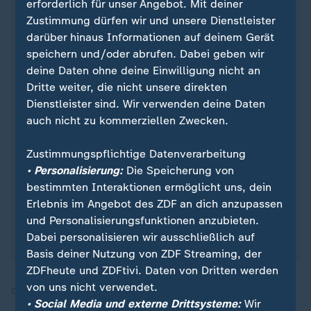
erforderlich für unser Angebot. Mit deiner
Zustimmung dürfen wir und unsere Dienstleister
darüber hinaus Informationen auf deinem Gerät
Quelle: Reuters
speichern und/oder abrufen. Dabei geben wir
deine Daten ohne deine Einwilligung nicht an
Dritte weiter, die nicht unsere direkten
Dienstleister sind. Wir verwenden deine Daten
Sie wollen über Sport stets auf dem Laufenden
auch nicht zu kommerziellen Zwecken.
bleiben? Dann ist unser sportstudio-WhatsApp-
Channel genau das Richtige für Sie. Egal ob
Zustimmungspflichtige Datenverarbeitung
morgens zum Kaffee, mittags zum Lunch oder zum
• Personalisierung:
Die Speicherung von
Feierabend - erhalten Sie
die wichtigsten News
bestimmten Interaktionen ermöglicht uns, dein
direkt auf Ihr Smartphone
. Melden Sie sich hier
Erlebnis im Angebot des ZDF an dich anzupassen
ganz einfach für unseren WhatsApp-Channel an:
und Personalisierungsfunktionen anzubieten.
sportstudio-WhatsApp-Channel
.
Dabei personalisieren wir ausschließlich auf
Basis deiner Nutzung von ZDF Streaming, der
ZDFheute und ZDFtivi. Daten von Dritten werden
von uns nicht verwendet.
Quelle:
dpa, SID
• Social Media und externe Drittsysteme:
Wir