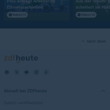
PSG schlägt Arsenal im
Aus der Traum: 
Elfmeterschießen
scheitert im Hal
Video
9:31
Video
2:59
nach oben
Aktuell bei ZDFheute
Zuletzt veröffentlicht