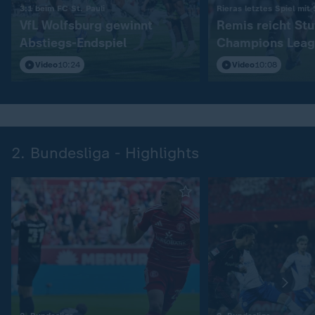
:
3:1 beim FC St. Pauli
Rieras letztes Spiel mit
VfL Wolfsburg gewinnt
Remis reicht Stu
Abstiegs-Endspiel
Champions Leag
Video
10:24
Video
10:08
2. Bundesliga - Highlights