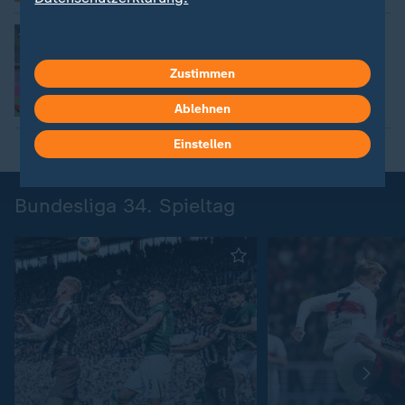
:
Champions League der Frauen
Attraktive Lose für Bayern und
Wolfsburg
Zustimmen
Ablehnen
Einstellen
Bundesliga 34. Spieltag