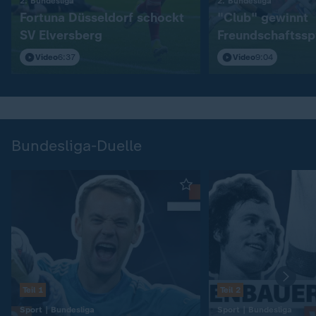
:
:
2. Bundesliga
2. Bundesliga
Fortuna Düsseldorf schockt
"Club" gewinnt
SV Elversberg
Freundschaftssp
S04
Video
6:37
Video
9:04
Bundesliga-Duelle
Teil 1
Teil 2
:
:
Sport | Bundesliga
Sport | Bundesliga