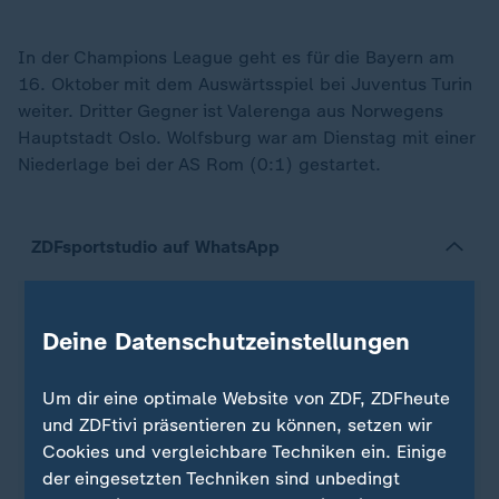
In der Champions League geht es für die Bayern am
16. Oktober mit dem Auswärtsspiel bei Juventus Turin
weiter. Dritter Gegner ist Valerenga aus Norwegens
Hauptstadt Oslo. Wolfsburg war am Dienstag mit einer
Niederlage bei der AS Rom (0:1) gestartet.
ZDFsportstudio auf WhatsApp
Deine Datenschutzeinstellungen
Um dir eine optimale Website von ZDF, ZDFheute
und ZDFtivi präsentieren zu können, setzen wir
Cookies und vergleichbare Techniken ein. Einige
der eingesetzten Techniken sind unbedingt