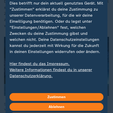
Der Kanzler weiter: "Wir können die Leistungen auf Null
Dies betrifft nur dein aktuell genutztes Gerät. Mit
setzen - zum Beispiel bei denen, die sich jeder
"Zustimmen" erklärst du deine Zustimmung zu
Zusammenarbeit verweigern, die einfach nicht mehr
unserer Datenverarbeitung, für die wir deine
zum Jobcenter kommen, obwohl sie dazu aufgefordert
Einwilligung benötigen. Oder du legst unter
worden sind."
"Einstellungen/Ablehnen" fest, welchen
Zwecken du deine Zustimmung gibst und
welchen nicht. Deine Datenschutzeinstellungen
kannst du jederzeit mit Wirkung für die Zukunft
in deinen Einstellungen widerrufen oder ändern.
Hier findest du das Impressum.
Weitere Informationen findest du in unserer
Datenschutzerklärung.
Zustimmen
Sehen Sie hier Teil zwei des Interviews mit Kanzler Merz in
Ablehnen
voller Länge.