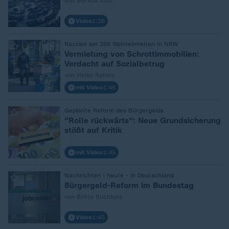
von Markus Aust
Video
1:26
:
Razzien bei 265 Wohneinheiten in NRW
Vermietung von Schrottimmobilien:
Verdacht auf Sozialbetrug
von Heiko Rahms
mit Video
1:46
:
Geplante Reform des Bürgergelds
"Rolle rückwärts": Neue Grundsicherung
stößt auf Kritik
mit Video
1:45
:
Nachrichten | heute - in Deutschland
Bürgergeld-Reform im Bundestag
von Britta Buchholz
Video
1:45