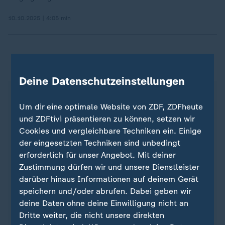
10.10.2025 | 4:05 min
Wie das Verfassungsgericht geurteilt hat
Deine Datenschutzeinstellungen
Die Sanktionspraxis der Jobcenter hatte
das
Um dir eine optimale Website von ZDF, ZDFheute
Bundesverfassungsgericht
im
November 2019 nach jahrelanger Kritik stark
und ZDFtivi präsentieren zu können, setzen wir
eingeschränkt. Nach dem Prinzip "Fördern und
Cookies und vergleichbare Techniken ein. Einige
Fordern" hatten die Jobcenter seit 2005
der eingesetzten Techniken sind unbedingt
unkooperative Empfänger des Bürgergeld-
erforderlich für unser Angebot. Mit deiner
Vorgängers Hartz IV diszipliniert, indem sie ihnen
Zustimmung dürfen wir und unsere Dienstleister
den Geldhahn zudrehten.
darüber hinaus Informationen auf deinem Gerät
speichern und/oder abrufen. Dabei geben wir
Das Verfassungsgericht entschied am 5. November
deine Daten ohne deine Einwilligung nicht an
2019, dass monatelange Minderungen um 60
Dritte weiter, die nicht unsere direkten