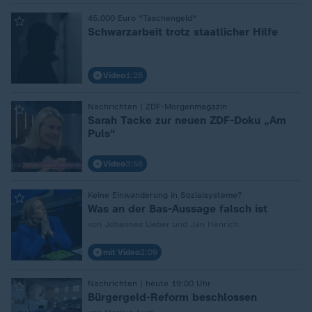
:
45.000 Euro "Taschengeld"
Schwarzarbeit trotz staatlicher Hilfe
Video
1:28
:
Nachrichten | ZDF-Morgenmagazin
Sarah Tacke zur neuen ZDF-Doku „Am
Puls“
Video
3:58
:
Keine Einwanderung in Sozialsysteme?
Was an der Bas-Aussage falsch ist
von Johannes Lieber und Jan Henrich
mit Video
2:09
:
Nachrichten | heute 19:00 Uhr
Bürgergeld-Reform beschlossen