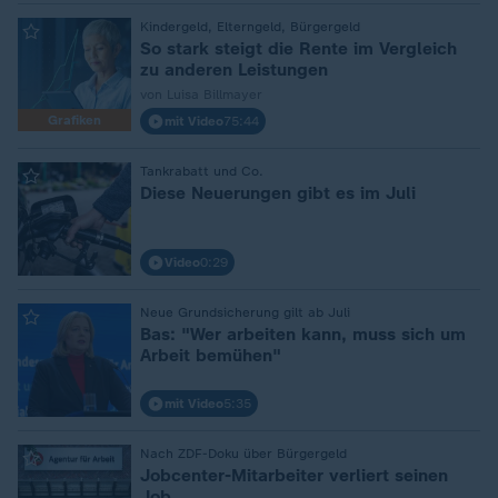
:
Kindergeld, Elterngeld, Bürgergeld
So stark steigt die Rente im Vergleich
zu anderen Leistungen
von Luisa Billmayer
Grafiken
mit Video
75:44
:
Tankrabatt und Co.
Diese Neuerungen gibt es im Juli
Video
0:29
:
Neue Grundsicherung gilt ab Juli
Bas: "Wer arbeiten kann, muss sich um
Arbeit bemühen"
mit Video
5:35
:
Nach ZDF-Doku über Bürgergeld
Jobcenter-Mitarbeiter verliert seinen
Job