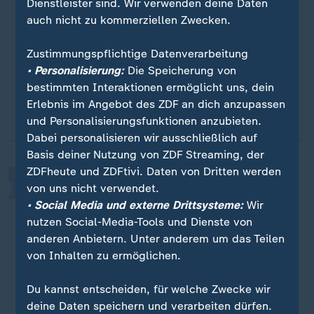
Prozent oder mehr mit dem Grundgesetz
Dienstleister sind. Wir verwenden deine Daten
unvereinbar sind. Die Jobcenter dürfen die
auch nicht zu kommerziellen Zwecken.
monatlichen Leistungen aber weiter um bis zu 30
Prozent kürzen, wenn Empfänger ihren Pflichten
Zustimmungspflichtige Datenverarbeitung
nicht nachkommen.
• Personalisierung:
Die Speicherung von
„
bestimmten Interaktionen ermöglicht uns, dein
(Quelle: dpa)
Erlebnis im Angebot des ZDF an dich anzupassen
und Personalisierungsfunktionen anzubieten.
Dabei personalisieren wir ausschließlich auf
Basis deiner Nutzung von ZDF Streaming, der
ZDFheute und ZDFtivi. Daten von Dritten werden
Das Bundesverfassungsgericht hat
von uns nicht verwendet.
• Social Media und externe Drittsysteme:
Wir
dem Gesetzgeber nie so enge
nutzen Social-Media-Tools und Dienste von
Grenzen gesetzt, wie es häufig
anderen Anbietern. Unter anderem um das Teilen
behauptet worden ist.
von Inhalten zu ermöglichen.
Friedrich Merz (CDU), Bundeskanzler
Du kannst entscheiden, für welche Zwecke wir
deine Daten speichern und verarbeiten dürfen.