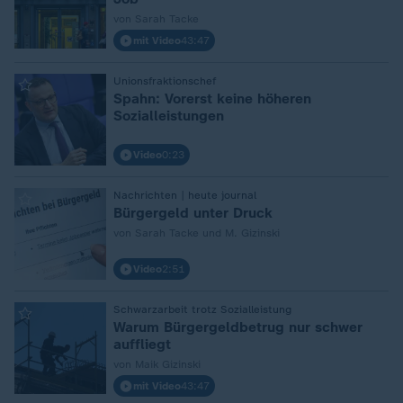
von Sarah Tacke
mit Video
43:47
:
Unionsfraktionschef
Spahn: Vorerst keine höheren
Sozialleistungen
Video
0:23
:
Nachrichten | heute journal
Bürgergeld unter Druck
von Sarah Tacke und M. Gizinski
Video
2:51
:
Schwarzarbeit trotz Sozialleistung
Warum Bürgergeldbetrug nur schwer
auffliegt
von Maik Gizinski
mit Video
43:47