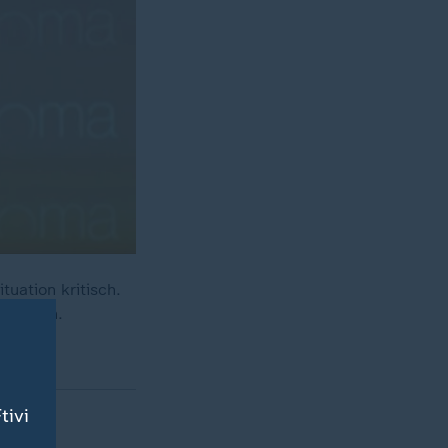
uation kritisch.
t werden.
tivi