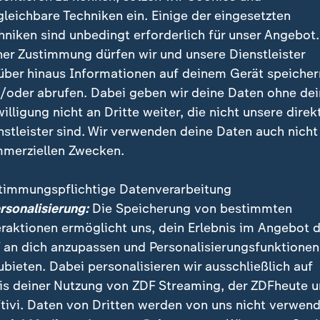
gleichbare Techniken ein. Einige der eingesetzten
die
CSU
"Dinge mit, die vereinbart sind", macht Dobri
hniken sind unbedingt erforderlich für unser Angebot.
n "erst die Vertrauensfrage, dann Gespräche". "Wir h
ner Zustimmung dürfen wir und unsere Dienstleister
bart. Das erste ist, dass die Vertrauensfrage im Deut
über hinaus Informationen auf deinem Gerät speicher
nach können Entscheidungen, die wir gemeinsam treffe
/oder abrufen. Dabei geben wir deine Daten ohne de
rindt.
willigung nicht an Dritte weiter, die nicht unsere direk
nstleister sind. Wir verwenden deine Daten auch nicht
merziellen Zwecken.
timmungspflichtige Datenverarbeitung
ersonalisierung:
Die Speicherung von bestimmten
eraktionen ermöglicht uns, dein Erlebnis im Angebot 
 an dich anzupassen und Personalisierungsfunktionen
ubieten. Dabei personalisieren wir ausschließlich auf
is deiner Nutzung von ZDF Streaming, der ZDFheute 
tivi. Daten von Dritten werden von uns nicht verwend