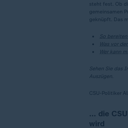
steht fest. Ob 
gemeinsamen Pro
geknüpft. Das m
So bereiten
Was vor de
Wer kann m
Sehen Sie das In
Auszügen.
CSU-Politiker Al
... die CS
wird