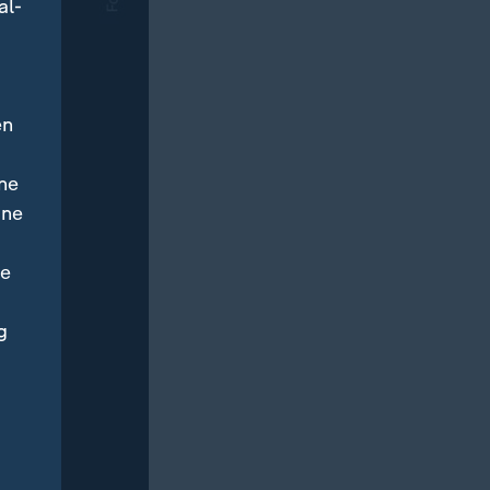
al-
en
ne
ine
ne
g