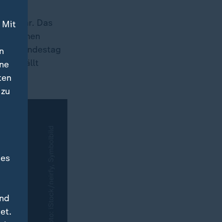
ndt klar. Das
 Mit
aben einen
schen Bundestag
n
n, gefällt
ine
ten
 zu
des
und
et.