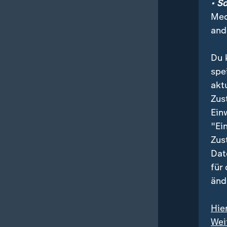
• S
Med
and
Du 
spe
akt
Zus
Ein
"Ei
Zus
Dat
für
änd
Hie
Wei