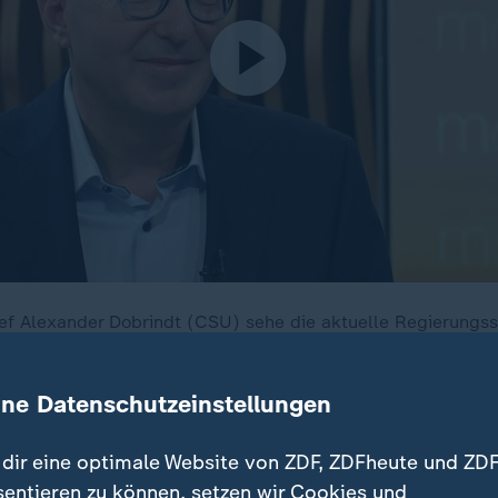
 Alexander Dobrindt (CSU) sehe die aktuelle Regierungssit
lanen zu können, müsse "erst die Vertrauensfrage" gestell
ine Datenschutzeinstellungen
dir eine optimale Website von ZDF, ZDFheute und ZDF
tplan vereinbart ist
sentieren zu können, setzen wir Cookies und