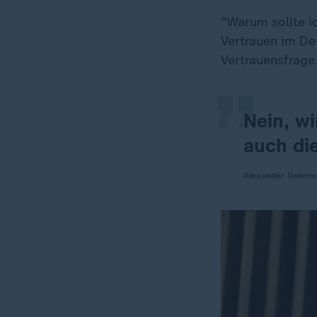
„
"Warum sollte i
Vertrauen im D
Vertrauensfrage
Nein, w
auch di
Alexander Dobrin