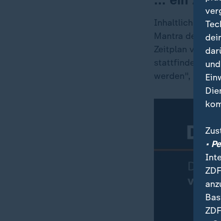
ver
Inhaltlich gehe 
Tec
Mantra der Unio
dei
Zeitplan verein
dar
stattfindet. Da
und
werden", so Dob
Ein
Die
kom
Zus
• P
Int
ZDF
anz
Bas
ZDF