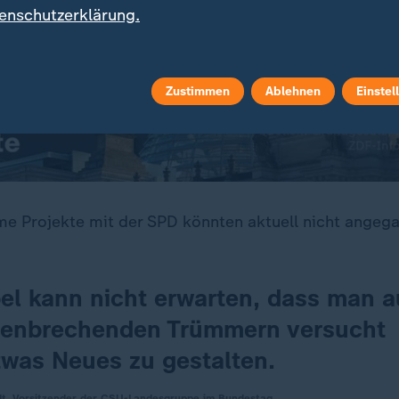
enschutzerklärung.
Zustimmen
Ablehnen
Einstel
 Projekte mit der SPD könnten aktuell nicht angeg
el kann nicht erwarten, dass man a
enbrechenden Trümmern versucht
twas Neues zu gestalten.
dt, Vorsitzender der CSU-Landesgruppe im Bundestag