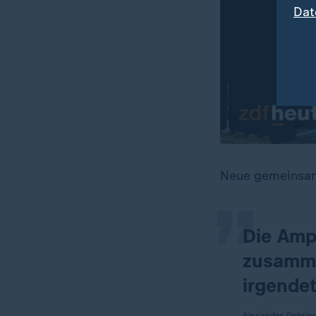
Dat
„
Neue gemeinsame
Die Amp
zusamm
irgende
Alexander Dobrin