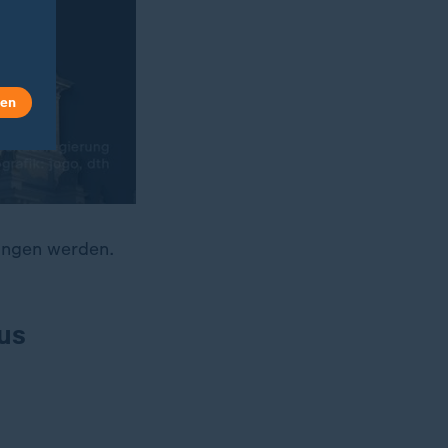
len
angen werden.
us