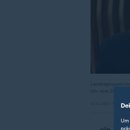
Landesgruppenchef
Um eine Zukunft p
De
13.11.2024 | 5:21 min
Um 
... ein Zei
prä