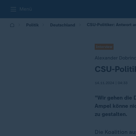
Menü
CSU-Politiker: Antwort a
Politik
Deutschland
Interview
Alexander Dobrin
CSU-Politi
:
14.11.2024 | 04:33
"Wir gehen die D
Ampel könne ni
zu gestalten.
Die Koalition a