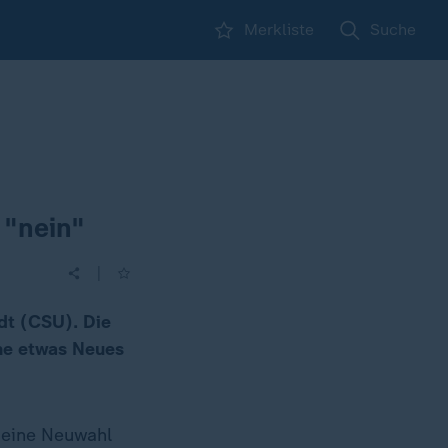
Merkliste
Suche
 "nein"
|
ndt (CSU). Die
he etwas Neues
r eine Neuwahl