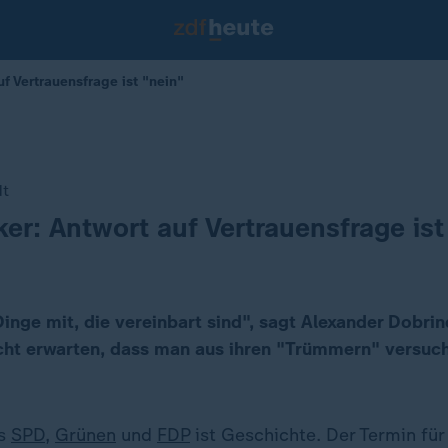
uf Vertrauensfrage ist "nein"
dt
ker: Antwort auf Vertrauensfrage ist
inge mit, die vereinbart sind", sagt Alexander Dobri
cht erwarten, dass man aus ihren "Trümmern" versuc
us
SPD
,
Grünen
und
FDP
ist Geschichte. Der Termin fü