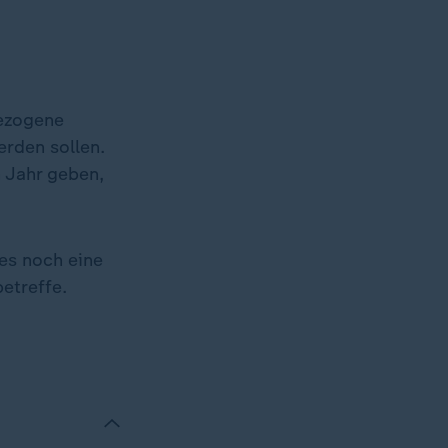
gezogene
erden sollen.
 Jahr geben,
 es noch eine
etreffe.