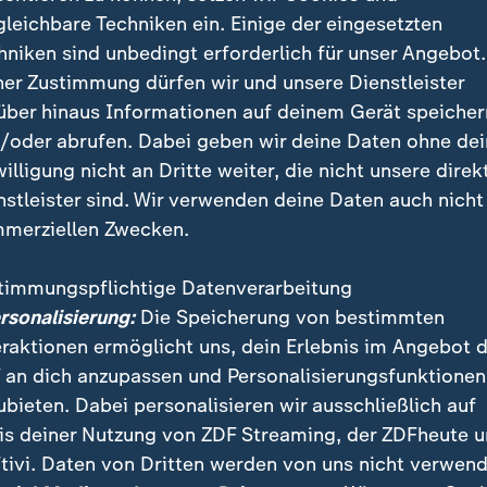
gleichbare Techniken ein. Einige der eingesetzten
hniken sind unbedingt erforderlich für unser Angebot.
ner Zustimmung dürfen wir und unsere Dienstleister
über hinaus Informationen auf deinem Gerät speicher
/oder abrufen. Dabei geben wir deine Daten ohne de
willigung nicht an Dritte weiter, die nicht unsere direk
t in Australien ein Social-Media-Verbot für Jugendliche. Doc
t umgehen.
nstleister sind. Wir verwenden deine Daten auch nicht
merziellen Zwecken.
timmungspflichtige Datenverarbeitung
ersonalisierung:
Die Speicherung von bestimmten
lt seit Ende März ein Online-Netzwerke-Verbot für Kin
eraktionen ermöglicht uns, dein Erlebnis im Angebot 
sia trat ein Verbot der wichtigsten Online-Netzwerke
 an dich anzupassen und Personalisierungsfunktionen
uni in Kraft. In der Türkei steht die Einführung eines
ubieten. Dabei personalisieren wir ausschließlich auf
der unter 15 Jahren zumindest bereits fest. Ein entsp
is deiner Nutzung von ZDF Streaming, der ZDFheute 
verabschiedet und soll nach sechs Monaten in Kraft tr
tivi. Daten von Dritten werden von uns nicht verwend