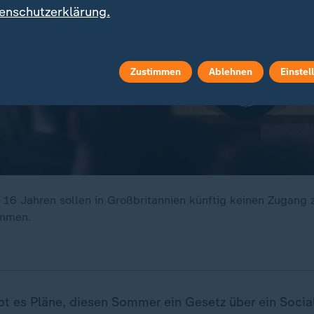
enschutzerklärung.
Zustimmen
Ablehnen
Einstel
 16 Jahren sollen in Großbritannien künftig keinen Zugang 
mmen.
ibt es Pläne, diesen Sommer ein Gesetz über ein Soci