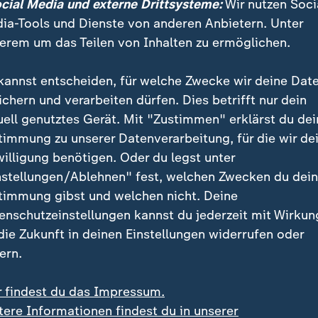
ocial Media und externe Drittsysteme:
Wir nutzen Soci
aliens Social-Media-Verbot?
ia-Tools und Dienste von anderen Anbietern. Unter
erem um das Teilen von Inhalten zu ermöglichen.
setze geplant
kannst entscheiden, für welche Zwecke wir deine Dat
 Premierminister von
Großbritannien
, Keir Starmer, k
ichern und verarbeiten dürfen. Dies betrifft nur dein
e ein Social-Media-Verbot für Kinder unter 16 Jahren
uell genutztes Gerät. Mit "Zustimmen" erklärst du dei
nde des Jahres verabschiedet werden und Anfang 2027
timmung zu unserer Datenverarbeitung, für die wir de
ill ebenfalls per Gesetz ein Mindestalter von 16 Jahr
willigung benötigen. Oder du legst unter
hren.
nstellungen/Ablehnen" fest, welchen Zwecken du dei
timmung gibst und welchen nicht. Deine
enschutzeinstellungen kannst du jederzeit mit Wirkun
 die Zukunft in deinen Einstellungen widerrufen oder
ern.
r findest du das Impressum.
tere Informationen findest du in unserer