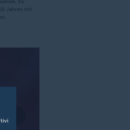
hsende. Es
16 Jahren mit
en.
tivi