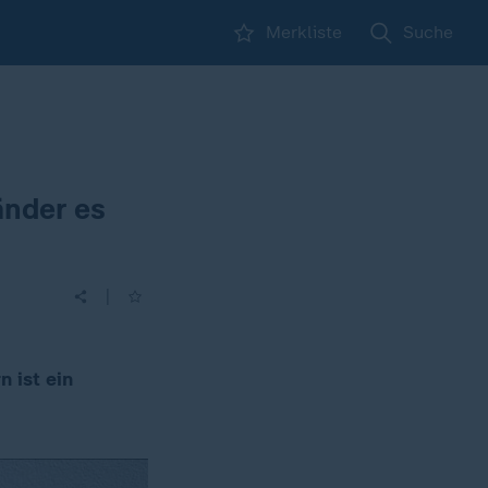
Merkliste
Suche
änder es
|
 ist ein