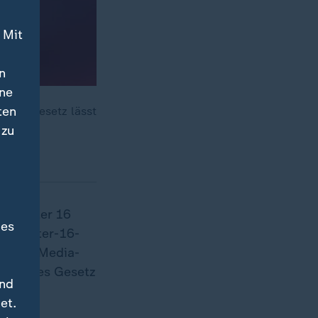
 Mit
n
ine
ten
h das Gesetz lässt
 zu
der unter 16
des
 für Unter-16-
 Social-Media-
rechendes Gesetz
und
eten.
et.