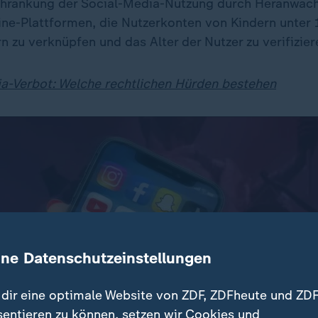
chränkung der Social-Media-Nutzung durch Heranwac
line-Plattformen, die Nutzerkonten von Kindern unter 
rn zu verknüpfen und das Alter der Nutzer zu verifizier
a-Verbot: Welche rechtlichen Hürden bestehen
ine Datenschutzeinstellungen
dir eine optimale Website von ZDF, ZDFheute und ZDF
sentieren zu können, setzen wir Cookies und