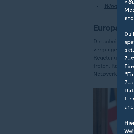
• S
Wirkt Austr
Med
and
Europa: Ge
Du 
Der scheidende
spe
vergangene Woch
akt
Regelung soll E
Zus
treten. Kanada w
Ein
Netzwerke einfü
"Ei
Zus
Dat
für
änd
Hie
Wei