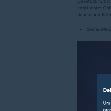
Gesetz zur Eins
verpflichtet On
denen ihrer Elte
Social-Medi
De
Um 
prä