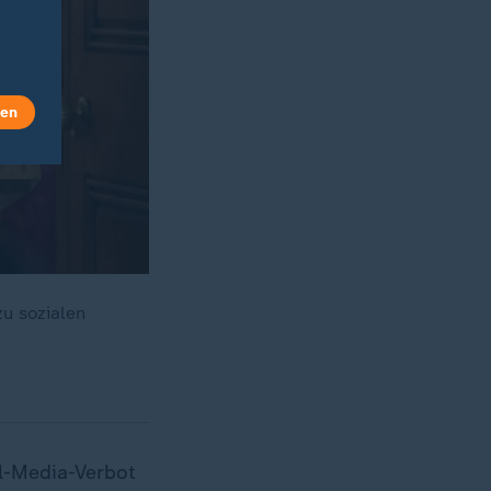
len
zu sozialen
al-Media-Verbot