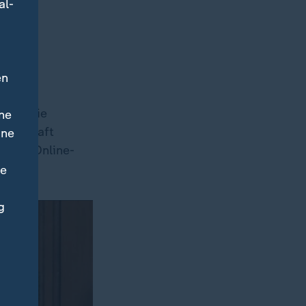
al-
en
ündigte
 an. Die
ne
 in Kraft
ine
en für Online-
ne
g