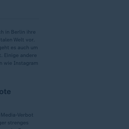
 in Berlin ihre
alen Welt vor.
eht es auch um
t. Einige andere
en wie Instagram
bote
l-Media-Verbot
ger strenges