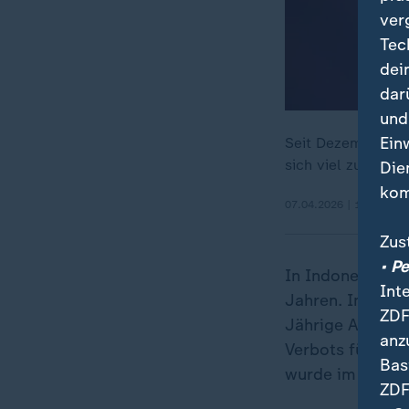
ver
Tec
dei
dar
und
Ein
Seit Dezember gil
sich viel zu leich
Die
kom
07.04.2026 | 1:20 min
Zus
• P
In Indonesien gi
Int
Jahren. In Malay
ZDF
Jährige Anfang J
anz
Verbots für Kin
Bas
wurde im April 
ZDF