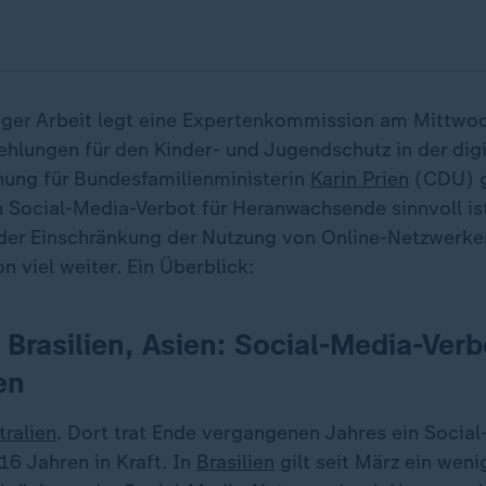
er Arbeit legt eine Expertenkommission am Mittwoch
lungen für den Kinder- und Jugendschutz in der digit
hung für Bundesfamilienministerin
Karin Prien
(CDU) g
n Social-Media-Verbot für Heranwachsende sinnvoll is
 der Einschränkung der Nutzung von Online-Netzwerk
n viel weiter. Ein Überblick:
, Brasilien, Asien: Social-Media-Ver
en
tralien
. Dort trat Ende vergangenen Jahres ein Socia
 16 Jahren in Kraft. In
Brasilien
gilt seit März ein weni