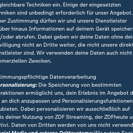
gleichbare Techniken ein. Einige der eingesetzten
hniken sind unbedingt erforderlich für unser Angebot.
ner Zustimmung dürfen wir und unsere Dienstleister
über hinaus Informationen auf deinem Gerät speicher
/oder abrufen. Dabei geben wir deine Daten ohne de
willigung nicht an Dritte weiter, die nicht unsere direk
nstleister sind. Wir verwenden deine Daten auch nicht
merziellen Zwecken.
timmungspflichtige Datenverarbeitung
eine Experten-Kommission Empfehlungen für den Sch
ersonalisierung:
Die Speicherung von bestimmten
 Netz an Familienministerin Prien. Eine mögliche Alte
eraktionen ermöglicht uns, dein Erlebnis im Angebot 
eht im Fokus.
 an dich anzupassen und Personalisierungsfunktionen
ubieten. Dabei personalisieren wir ausschließlich auf
is deiner Nutzung von ZDF Streaming, der ZDFheute 
tivi. Daten von Dritten werden von uns nicht verwend
 Videos