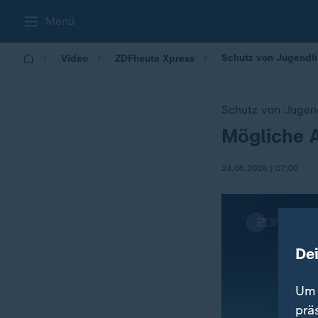
Menü
Schutz von Jugendli
Video
ZDFheute Xpress
Schutz von Jugen
Mögliche A
:
24.06.2026 | 07:00
De
Um 
prä