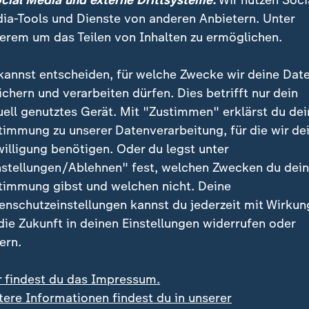
ocial Media und externe Drittsysteme:
Wir nutzen Soci
ia-Tools und Dienste von anderen Anbietern. Unter
erem um das Teilen von Inhalten zu ermöglichen.
kannst entscheiden, für welche Zwecke wir deine Dat
ichern und verarbeiten dürfen. Dies betrifft nur dein
uell genutztes Gerät. Mit "Zustimmen" erklärst du dei
timmung zu unserer Datenverarbeitung, für die wir de
willigung benötigen. Oder du legst unter
:
:
und in Charleroi
Bundestagswahl 2025
nstellungen/Ablehnen" fest, welchen Zwecken du dei
en: Illegale
BSW-Wahleinspruch blei
timmung gibst und welchen nicht. Deine
rettenfabrik entdeckt
weiter unbeantwortet
enschutzeinstellungen kannst du jederzeit mit Wirkun
deo
1:15
Video
0:30
 die Zukunft in deinen Einstellungen widerrufen oder
ern.
r findest du das Impressum.
tere Informationen findest du in unserer