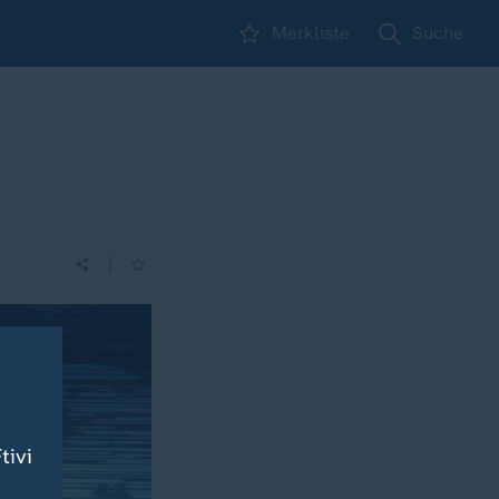
Merkliste
Suche
|
tivi