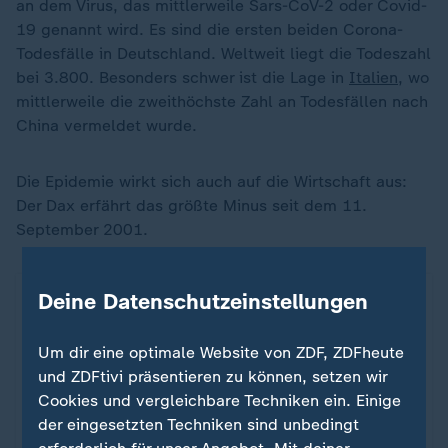
an dem Virus, das mittlerweile Sars-CoV-2 oder Covid-
19 genannt wird. Es sind die ersten beiden Corona-
Todesfälle in Deutschland. Weltweit liegt die Todeszahl
bei 3.800. Besonders schwer ist die Lage in
Italien
, wo
mittlerweile die zweithöchste Zahl an Todesfällen nach
China vermeldet wurde.
Die Epidemie wirkt sich auch auf die Wirtschaft aus:
Der Dax erfährt das größte Minus seit dem 11.
September 2001.
Deine Datenschutzeinstellungen
Um dir eine optimale Website von ZDF, ZDFheute
und ZDFtivi präsentieren zu können, setzen wir
Cookies und vergleichbare Techniken ein. Einige
der eingesetzten Techniken sind unbedingt