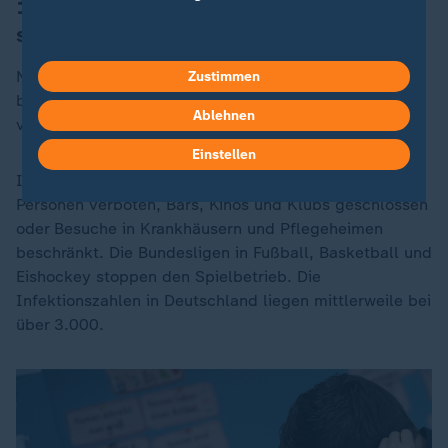
13. März 2020: Schulen und Kitas
schließen
Nach Italien, Spanien, Belgien und Dänemark
Zustimmen
beschließt auch Deutschland, dass Schulen und Kitas
Ablehnen
vorerst geschlossen bleiben sollen.
Einstellen
In einzelnen Städten werden Veranstaltungen ab 100
Personen verboten, Bars, Kinos und Klubs geschlossen
oder Besuche in Krankhäusern und Pflegeheimen
beschränkt. Die Bundesligen in Fußball, Basketball und
Eishockey stoppen den Spielbetrieb. Die
Infektionszahlen in Deutschland liegen mittlerweile bei
über 3.000.