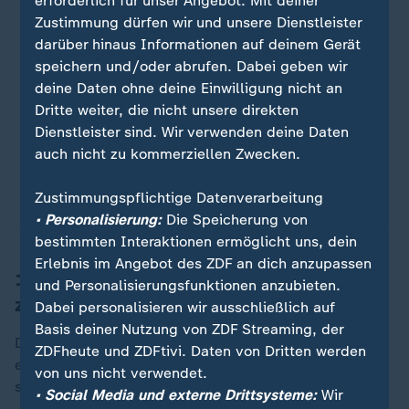
erforderlich für unser Angebot. Mit deiner
Zustimmung dürfen wir und unsere Dienstleister
darüber hinaus Informationen auf deinem Gerät
speichern und/oder abrufen. Dabei geben wir
Nachrichten | Panorama
deine Daten ohne deine Einwilligung nicht an
Corona: Die Toten der Pandemie
:
Dritte weiter, die nicht unsere direkten
Dienstleister sind. Wir verwenden deine Daten
Drei Jahre Corona-Pandemie haben Tausende
auch nicht zu kommerziellen Zwecken.
Menschen in Deutschland das Leben gekostet. Wer
besonders betroffen war - und was wir lernen
Zustimmungspflichtige Datenverarbeitung
können.
• Personalisierung:
Die Speicherung von
bestimmten Interaktionen ermöglicht uns, dein
Erlebnis im Angebot des ZDF an dich anzupassen
11. März 2020: WHO erklärt Covid-19
und Personalisierungsfunktionen anzubieten.
zur weltweiten Pandemie
Dabei personalisieren wir ausschließlich auf
Basis deiner Nutzung von ZDF Streaming, der
Die WHO erklärt die Ausbreitung des Coronavirus
ZDFheute und ZDFtivi. Daten von Dritten werden
erstmals zur Pandemie. Das bedeutet, dass das Virus
von uns nicht verwendet.
sich unkontrolliert über mehrere Länder ausbreitet.
• Social Media und externe Drittsysteme:
Wir