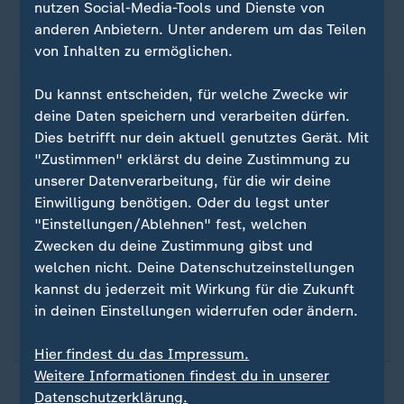
nutzen Social-Media-Tools und Dienste von
anderen Anbietern. Unter anderem um das Teilen
ZDF-Schwerpunkt "Fünf Jahre Corona"
von Inhalten zu ermöglichen.
Du kannst entscheiden, für welche Zwecke wir
Fünf Jahre nach der bisher verheerendsten
deine Daten speichern und verarbeiten dürfen.
Pandemie des 21. Jahrhunderts geht ein ZDF-
Dies betrifft nur dein aktuell genutztes Gerät. Mit
Themenschwerpunkt der Frage nach, was aus der
"Zustimmen" erklärst du deine Zustimmung zu
Corona-Pandemie für Lehren gezogen wurden und
unserer Datenverarbeitung, für die wir deine
werden. In der Zeit vom 8. bis zum 21. März 2025
Einwilligung benötigen. Oder du legst unter
beschäftigen sich sowohl aktuelle
"Einstellungen/Ablehnen" fest, welchen
Magazinsendungen als auch Doku-Formate mit
Zwecken du deine Zustimmung gibst und
dem Thema.
welchen nicht. Deine Datenschutzeinstellungen
kannst du jederzeit mit Wirkung für die Zukunft
Wir bündeln alle Inhalte auf unserer Themenseite
in deinen Einstellungen widerrufen oder ändern.
zum
Coronavirus
.
Hier findest du das Impressum.
Weitere Informationen findest du in unserer
Datenschutzerklärung.