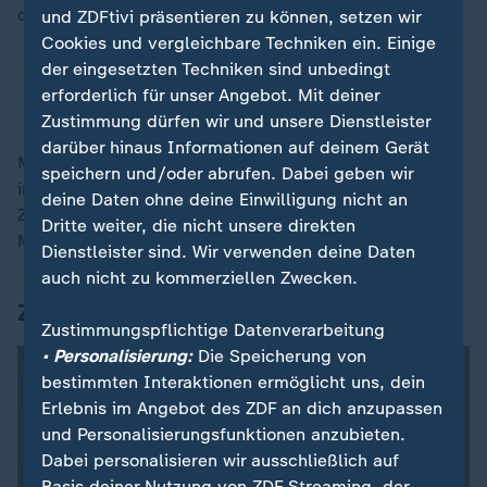
dem starken Saisonstart nicht viel übrig geblieben ist.
und ZDFtivi präsentieren zu können, setzen wir
Cookies und vergleichbare Techniken ein. Einige
der eingesetzten Techniken sind unbedingt
Warum die Unruhe beim 1. FC Köln auch am
erforderlich für unser Angebot. Mit deiner
Trainer liegt
Zustimmung dürfen wir und unsere Dienstleister
darüber hinaus Informationen auf deinem Gerät
Mit dem
ZDF-Liveticker
sind Sie über alle Partien stets
speichern und/oder abrufen. Dabei geben wir
informiert - und ab 0 Uhr gibt es dann die
deine Daten ohne deine Einwilligung nicht an
Zusammenfassungen der Spiele von Dienstag und
Dritte weiter, die nicht unsere direkten
Mittwoch.
Dienstleister sind. Wir verwenden deine Daten
auch nicht zu kommerziellen Zwecken.
Zahl des Tages
Zustimmungspflichtige Datenverarbeitung
• Personalisierung:
Die Speicherung von
bestimmten Interaktionen ermöglicht uns, dein
Erlebnis im Angebot des ZDF an dich anzupassen
und Personalisierungsfunktionen anzubieten.
Dabei personalisieren wir ausschließlich auf
Basis deiner Nutzung von ZDF Streaming, der