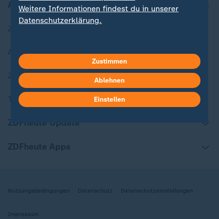
Aktuell bei ZDFheute
Weitere Informationen findest du in unserer
Datenschutzerklärung.
Zuletzt veröffentlicht
Aktuelle Sendungs-Videos
Zustimmen
ZDFheute Stories
Ablehnen
Themen im Überblick
Einstellen
ZDFheute Update
ZDFheute Apps
Nutzungsbedingungen
Datenschutz
Datenschutzeinstellungen
Impressum