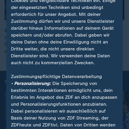
Cookies und vergleichbare Techniken ein. Einige
der eingesetzten Techniken sind unbedingt
erforderlich für unser Angebot. Mit deiner
Zustimmung dürfen wir und unsere Dienstleister
darüber hinaus Informationen auf deinem Gerät
Ein Hauch Traurigkeit und Abschiedsschmerz liegen
speichern und/oder abrufen. Dabei geben wir
über dem verlassenen DFB-Quartier in Winston-Salem.
00:16
deine Daten ohne deine Einwilligung nicht an
Die DFB-Delegation ist nach dem frühzeitigen WM-Aus
Dritte weiter, die nicht unsere direkten
abgereist.
Dienstleister sind. Wir verwenden deine Daten
auch nicht zu kommerziellen Zwecken.
Zustimmungspflichtige Datenverarbeitung
Mehr News aus dem Sport
• Personalisierung:
Die Speicherung von
bestimmten Interaktionen ermöglicht uns, dein
Erlebnis im Angebot des ZDF an dich anzupassen
und Personalisierungsfunktionen anzubieten.
Dabei personalisieren wir ausschließlich auf
Basis deiner Nutzung von ZDF Streaming, der
ZDFheute und ZDFtivi. Daten von Dritten werden