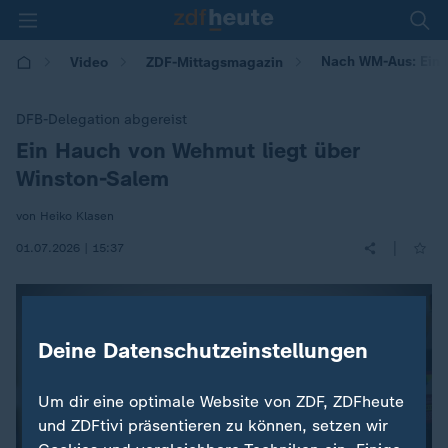
Nach WM-Aus: Ein 
Video
ZDF-Mittagsmagazin
DFB-Delegation abgereist
Ein Hauch von Wehmut liegt über
:
Winston-Salem
von Heiko Klasen
|
01.07.2026 | 15:37
Deine Datenschutzeinstellungen
Um dir eine optimale Website von ZDF, ZDFheute
und ZDFtivi präsentieren zu können, setzen wir