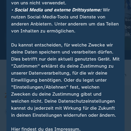
von uns nicht verwendet.
• Social Media und externe Drittsysteme:
Wir
nutzen Social-Media-Tools und Dienste von
Knapper Sieg gegen Bo
anderen Anbietern. Unter anderem um das Teilen
Hertha BSC jube
:
Nachrichten | Sport
von Inhalten zu ermöglichen.
Zweitliga-Auftak
Aktuelle Sportnachrichten
auf einen Blick
mit Video
0:56
Du kannst entscheiden, für welche Zwecke wir
deine Daten speichern und verarbeiten dürfen.
Dies betrifft nur dein aktuell genutztes Gerät. Mit
"Zustimmen" erklärst du deine Zustimmung zu
unserer Datenverarbeitung, für die wir deine
nach oben
Einwilligung benötigen. Oder du legst unter
"Einstellungen/Ablehnen" fest, welchen
Zwecken du deine Zustimmung gibst und
welchen nicht. Deine Datenschutzeinstellungen
kannst du jederzeit mit Wirkung für die Zukunft
in deinen Einstellungen widerrufen oder ändern.
Hier findest du das Impressum.