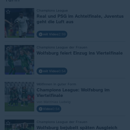
Champions League
:
Real und PSG im Achtelfinale, Juventus
geht die Luft aus
mit Video
2:59
Champions League der Frauen
:
Wolfsburg feiert Einzug ins Viertelfinale
mit Video
0:54
Wölfinnen in guter Form
:
Champions League: Wolfsburg im
Viertelfinale
von Matthias Ludwig
Video
0:54
Champions League der Frauen
:
Wolfsburg bejubelt späten Ausgleich