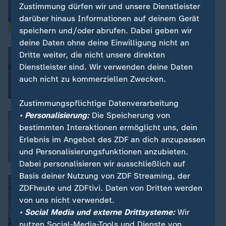
improvisieren
Zustimmung dürfen wir und unsere Dienstleister
von Patrick Brandenburg
darüber hinaus Informationen auf deinem Gerät
mit Video
2:39
speichern und/oder abrufen. Dabei geben wir
deine Daten ohne deine Einwilligung nicht an
Nachrichten | ZDF-Morgenmagazin
:
Dritte weiter, die nicht unsere direkten
BVB gegen Juventus: "Ein Spiel auf
Dienstleister sind. Wir verwenden deine Daten
Augenhöhe"
auch nicht zu kommerziellen Zwecken.
Video
2:39
Zustimmungspflichtige Datenverarbeitung
• Personalisierung:
Die Speicherung von
Abschiedsspiel BVB - Juventus
:
Mats Hummels sagt "Tschüss!"
bestimmten Interaktionen ermöglicht uns, dein
von Sebastian Ungermanns
Erlebnis im Angebot des ZDF an dich anzupassen
und Personalisierungsfunktionen anzubieten.
Video
0:45
Dabei personalisieren wir ausschließlich auf
Basis deiner Nutzung von ZDF Streaming, der
Vor 40 Jahren im Brüsseler Stadion
:
ZDFheute und ZDFtivi. Daten von Dritten werden
Wie die Heysel-Katastrophe die Sport-
Welt schockte
von uns nicht verwendet.
• Social Media und externe Drittsysteme:
Wir
nutzen Social-Media-Tools und Dienste von