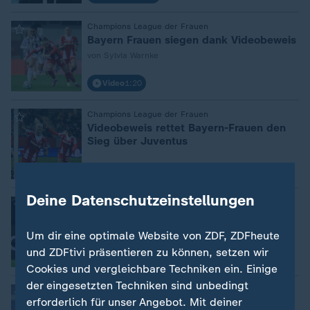
Champions League der Frauen
:
Bayern Frauen siegen dank Videobeweis
von Sylvia Warnke
Video
1:20
Champions League der Frauen
:
Videobeweis rettet Bayern-Frauen den
Sieg über Juventus
mit Video
1:20
Deine Datenschutzeinstellungen
Champions-League-Auftakt
:
4:4 - BVB verspielt Sieg bei Juventus
Turin
Um dir eine optimale Website von ZDF, ZDFheute
und ZDFtivi präsentieren zu können, setzen wir
mit Video
2:59
Cookies und vergleichbare Techniken ein. Einige
der eingesetzten Techniken sind unbedingt
Auftakt zur Champions League
:
erforderlich für unser Angebot. Mit deiner
BVB: Kovac muss gegen Juventus