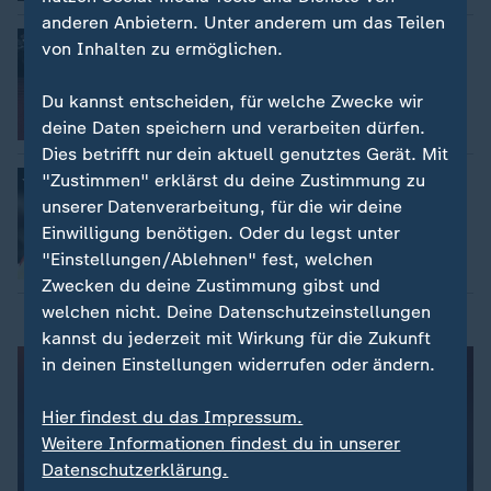
anderen Anbietern. Unter anderem um das Teilen
"Massaker" in der "Horrornacht"
:
von Inhalten zu ermöglichen.
Juventus Turin nach Debakel in der
Kritik
Du kannst entscheiden, für welche Zwecke wir
deine Daten speichern und verarbeiten dürfen.
mit Video
3:00
Dies betrifft nur dein aktuell genutztes Gerät. Mit
Spiel in Italien unterbrochen
:
"Zustimmen" erklärst du deine Zustimmung zu
Turin-Spieler Vlahovic rassistisch
unserer Datenverarbeitung, für die wir deine
beleidigt
Einwilligung benötigen. Oder du legst unter
"Einstellungen/Ablehnen" fest, welchen
Zwecken du deine Zustimmung gibst und
welchen nicht. Deine Datenschutzeinstellungen
kannst du jederzeit mit Wirkung für die Zukunft
in deinen Einstellungen widerrufen oder ändern.
Hier findest du das Impressum.
Weitere Informationen findest du in unserer
Datenschutzerklärung.