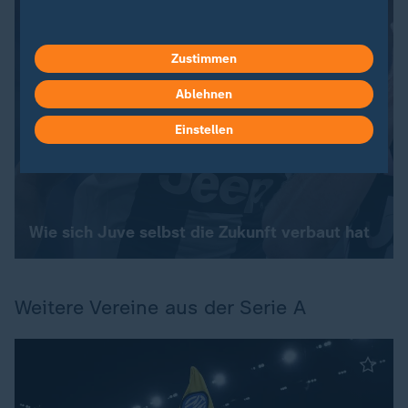
Zustimmen
Ablehnen
Einstellen
Wie sich Juve selbst die Zukunft verbaut hat
Weitere Vereine aus der Serie A