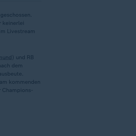
geschossen.
 keinerlei
 im Livestream
tmund
) und RB
 nach dem
ausbeute.
t am kommenden
er Champions-