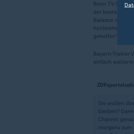
Beim TV-Sender "
Dat
der beste Dribb
Balance im Mome
hochnehmen und 
geholfen", sagt
Bayern-Trainer 
einfach weiterm
ZDFsportstudi
Sie wollen üb
bleiben? Dann
Channel genau 
morgens zum K