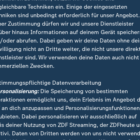
gleichbare Techniken ein. Einige der eingesetzten
icht das schnellste in der Bundesliga
hniken sind unbedingt erforderlich für unser Angebot.
ner Zustimmung dürfen wir und unsere Dienstleister
über hinaus Informationen auf deinem Gerät speicher
r nach 14 Sekunden ist Jamal Musial vom Bundeslig
/oder abrufen. Dabei geben wir deine Daten ohne de
t. Den Bestwert von neun Sekunden teilen sich Karim 
willigung nicht an Dritte weiter, die nicht unsere direk
 Bellarabi erzielte seinen frühen Treffer 2014 mit Bay
nstleister sind. Wir verwenden deine Daten auch nicht
i Borussia Dortmund. Volland, damals noch im Trikot
merziellen Zwecken.
raf 2015 nach neun Sekunden gegen den FC Bayern.
timmungspflichtige Datenverarbeitung
yern-internen Rangliste liegt Musiala auf Platz 3: Schn
ersonalisierung:
Die Speicherung von bestimmten
e Elber (1998/11 Sekunden) und Lothar Matthäus (
eraktionen ermöglicht uns, dein Erlebnis im Angebot 
 an dich anzupassen und Personalisierungsfunktionen
ubieten. Dabei personalisieren wir ausschließlich auf
is deiner Nutzung von ZDF Streaming, der ZDFheute 
ung tat schließlich auch Kanes Elfmetertor zum 1:6 
tivi. Daten von Dritten werden von uns nicht verwend