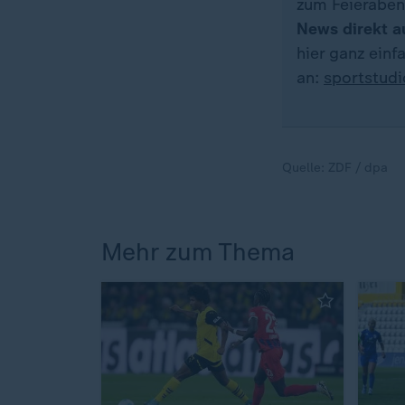
zum Feieraben
News direkt a
hier ganz ein
an:
sportstud
Quelle:
ZDF / dpa
Mehr zum Thema