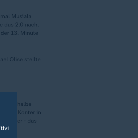
Jamal Musiala
e das 2:0 nach,
 der 13. Minute
el Olise stellte
ht das halbe
 einem Konter in
r Kieler - das
tivi