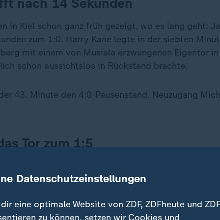
ifft nach 14 Sekunden
n in Kiel schon ganz früh gezeigt, wo es lang geht: 
kunden zum 1:0. Harry Kane legte in der siebten Minut
berg mit einem von Musiala erzwungenen Eigentor in
tlich schon aussichtslos in Rückstand brachte.
n der 43. Minute den 4:0-Pausenstand. Neuzugang Micha
 das Tor zum 1:5
en nun zwei Gänge raus, Kiel war darauf bedacht, nic
ine Datenschutzeinstellungen
gen. Dennoch kam nochmal richtig Stimmung auf. Bei
köpfte Armin Gigović das erste Bundesliga-Heim-Tor de
dir eine optimale Website von ZDF, ZDFheute und ZDF
n stand Kopf.
sentieren zu können, setzen wir Cookies und