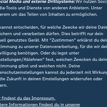
listische Blick verheißt derzeit allerdings nichts Gut
ocial Media und externe Drittsysteme:
Wir nutzen Soci
 Spiele, null Punkte, 3:11 Tore.
ia-Tools und Dienste von anderen Anbietern. Unter
erem um das Teilen von Inhalten zu ermöglichen.
 sich warm, spielt aber nicht
kannst entscheiden, für welche Zwecke wir deine Dat
ichern und verarbeiten dürfen. Dies betrifft nur dein
 es ein Abend nach Maß. Die mitgereisten Fans hatten
uell genutztes Gerät. Mit "Zustimmen" erklärst du dei
 sich Offensivkünstler Leroy Sané vor der Partie auf 
timmung zu unserer Datenverarbeitung, für die wir de
e. Er war nach seiner Leisten-Operation zum ersten M
willigung benötigen. Oder du legst unter
 kam aber nicht zum Einsatz.
nstellungen/Ablehnen" fest, welchen Zwecken du dei
timmung gibst und welchen nicht. Deine
 hatten sich die Münchner mit der Kritik von TV-Exp
enschutzeinstellungen kannst du jederzeit mit Wirkun
igt. Der Ex-Profi hatte den 21-Jährigen als "Einzelsp
 die Zukunft in deinen Einstellungen widerrufen oder
er" bezeichnet.
ern.
tisierte Musiala
r findest du das Impressum.
tere Informationen findest du in unserer