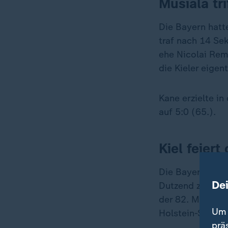
Musiala tr
Die Bayern hatte
traf nach 14 Se
ehe Nicolai Rem
die Kieler eigen
Kane erzielte i
auf 5:0 (65.).
Kiel feiert
Die Bayern nahm
De
Dutzend zu krie
der 82. Minute 
Um 
Holstein-Stadio
prä