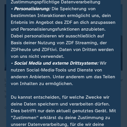
Zustimmungspflichtige Datenverarbeitung
• Personalisierung:
Die Speicherung von
bestimmten Interaktionen ermöglicht uns, dein
Erlebnis im Angebot des ZDF an dich anzupassen
und Personalisierungsfunktionen anzubieten.
Dabei personalisieren wir ausschließlich auf
Basis deiner Nutzung von ZDF Streaming, der
ZDFheute und ZDFtivi. Daten von Dritten werden
von uns nicht verwendet.
• Social Media und externe Drittsysteme:
Wir
nutzen Social-Media-Tools und Dienste von
anderen Anbietern. Unter anderem um das Teilen
Lange hat die Regierung nach Kompromissen gesucht, etwa für
von Inhalten zu ermöglichen.
Steuer- und Rentenreform. Jetzt hat sich die Koalition geeinigt
und stellt ihre Pläne vor. ZDFheute live zeigt, was sich ändern
soll.
Du kannst entscheiden, für welche Zwecke wir
deine Daten speichern und verarbeiten dürfen.
02.07.2026 | 67:33 min
Dies betrifft nur dein aktuell genutztes Gerät. Mit
"Zustimmen" erklärst du deine Zustimmung zu
unserer Datenverarbeitung, für die wir deine