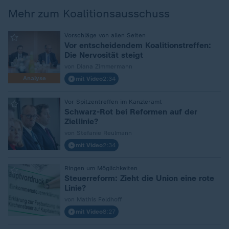
Mehr zum Koalitionsausschuss
:
Vorschläge von allen Seiten
Vor entscheidendem Koalitionstreffen:
Die Nervosität steigt
von Diana Zimmermann
Analyse
mit Video
2:34
:
Vor Spitzentreffen im Kanzleramt
Schwarz-Rot bei Reformen auf der
Ziellinie?
von Stefanie Reulmann
mit Video
2:34
:
Ringen um Möglichkeiten
Steuerreform: Zieht die Union eine rote
Linie?
von Mathis Feldhoff
mit Video
8:27