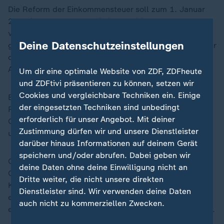
Die Reform der Einkommensteuer soll zum 1. Januar
2027 in Kraft treten. "Wie im Koalitionsvertrag
vereinbart, liegt der Fokus damit auf mittleren und
Deine Datenschutzeinstellungen
geringen Einkommen", heißt es in dem Beschlusspapier
des Treffens unter dem Titel "Ein Programm für
Aufschwung und Beschäftigung".
Um dir eine optimale Website von ZDF, ZDFheute
und ZDFtivi präsentieren zu können, setzen wir
Cookies und vergleichbare Techniken ein. Einige
Bei voller Wirkung ab 2028 könne "eine berufstätige
der eingesetzten Techniken sind unbedingt
Familie mit zwei Kindern und einem zu versteuernden
erforderlich für unser Angebot. Mit deiner
Gesamteinkommen von 60.000 Euro gegenüber heute
Zustimmung dürfen wir und unsere Dienstleister
um mehr als 600 Euro jährlich entlastet werden."
darüber hinaus Informationen auf deinem Gerät
speichern und/oder abrufen. Dabei geben wir
Geschehen soll dies durch eine Anhebung des
deine Daten ohne deine Einwilligung nicht an
Grundfreibetrages, die Anhebung des
Dritte weiter, die nicht unsere direkten
Kinderfreibetrages, die Erhöhung des Kindergeldes,
Dienstleister sind. Wir verwenden deine Daten
eine Anhebung des Arbeitnehmerpauschbetrages und
auch nicht zu kommerziellen Zwecken.
ein Abflachen der Progression in der Einkommensteuer.