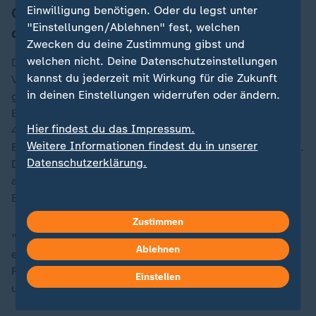
Einwilligung benötigen. Oder du legst unter
Gegenfinanzierung durch Anpassung
"Einstellungen/Ablehnen" fest, welchen
der "Reichensteuer"
Zwecken du deine Zustimmung gibst und
welchen nicht. Deine Datenschutzeinstellungen
Die Gegenfinanzierung solle vor allem über eine
kannst du jederzeit mit Wirkung für die Zukunft
Veränderung der "Reichensteuer" erfolgen. Diese soll
in deinen Einstellungen widerrufen oder ändern.
gesplittet werden: Ab einem zu versteuernden
Einkommen von 250.000 EUR soll ein Steuersatz von
Hier findest du das Impressum.
45 Prozent gelten, ab einem zu versteuernden
Weitere Informationen findest du in unserer
Einkommen von 280.000 Euro ein Satz von 47 Prozent.
Datenschutzerklärung.
Derzeit liegt der Höchststeuersatz bei 45 Prozent, der
ab einem zu versteuernden Einkommen von 277.826
Euro greift.
Zustimmen
"Die Höchstverdiener in unserem Land werden also
Ablehnen
einen größeren Anteil übernehmen", sagte SPD-
Finanzminister
Lars Klingbeil
. "Das ist gerecht, damit
Einstellen
unser Land vorankommt."