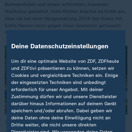
Buntsandstein und einem schlichten, massiven
Holzkreuz gestaltet. Kohl-Richter brachte es Kritik ein,
dass sie bei einer Neugestaltung 2019 das Kreuz mit
Kohls Namen nicht gegen einen Grabstein getauscht
hatte.
Deine Datenschutzeinstellungen
Um dir eine optimale Website von ZDF, ZDFheute
und ZDFtivi präsentieren zu können, setzen wir
Cookies und vergleichbare Techniken ein. Einige
der eingesetzten Techniken sind unbedingt
erforderlich für unser Angebot. Mit deiner
Zustimmung dürfen wir und unsere Dienstleister
darüber hinaus Informationen auf deinem Gerät
speichern und/oder abrufen. Dabei geben wir
deine Daten ohne deine Einwilligung nicht an
Grab von Helmut Kohl, Archivbild (2017)
Dritte weiter, die nicht unsere direkten
Dienstleister sind. Wir verwenden deine Daten