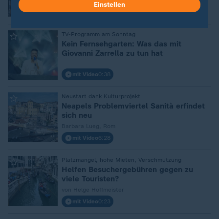
von Jan Henrich
Einstellen
mit Video
0:31
:
TV-Programm am Sonntag
Kein Fernsehgarten: Was das mit
Giovanni Zarrella zu tun hat
mit Video
0:38
:
Neustart dank Kulturprojekt
Neapels Problemviertel Sanità erfindet
sich neu
Barbara Lueg, Rom
mit Video
6:28
:
Platzmangel, hohe Mieten, Verschmutzung
Helfen Besuchergebühren gegen zu
viele Touristen?
von Helge Hoffmeister
mit Video
0:23