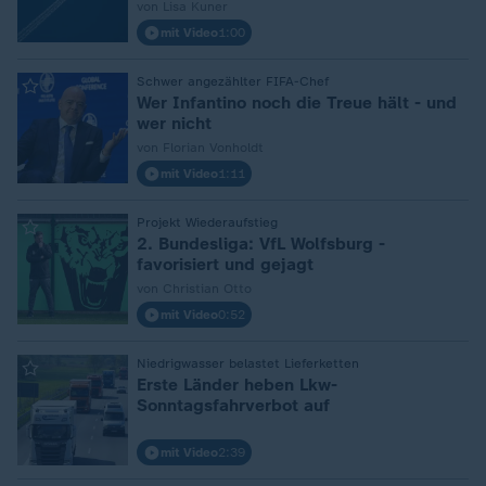
von Lisa Kuner
mit Video
1:00
:
Schwer angezählter FIFA-Chef
Wer Infantino noch die Treue hält - und
wer nicht
von Florian Vonholdt
mit Video
1:11
:
Projekt Wiederaufstieg
2. Bundesliga: VfL Wolfsburg -
favorisiert und gejagt
von Christian Otto
mit Video
0:52
:
Niedrigwasser belastet Lieferketten
Erste Länder heben Lkw-
Sonntagsfahrverbot auf
mit Video
2:39