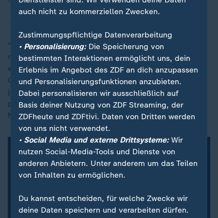
Quelle: dpa
auch nicht zu kommerziellen Zwecken.
Zustimmungspflichtige Datenverarbeitung
"Für die konkrete Gestaltung brauchte es aus
• Personalisierung:
Die Speicherung von
mehreren Gründen Zeit", sagte sie. "So war es mir
bestimmten Interaktionen ermöglicht uns, dein
wichtig, für mich noch eine Weile ein bepflanzbares
Erlebnis im Angebot des ZDF an dich anzupassen
Grab zu haben." Mit Abschluss der Arbeiten endet ein
und Personalisierungsfunktionen anzubieten.
jahrelanger Gestaltungsprozess am Grab eines der
Dabei personalisieren wir ausschließlich auf
prägendsten Politiker der deutschen
Basis deiner Nutzung von ZDF Streaming, der
Nachkriegsgeschichte.
ZDFheute und ZDFtivi. Daten von Dritten werden
von uns nicht verwendet.
• Social Media und externe Drittsysteme:
Wir
nutzen Social-Media-Tools und Dienste von
anderen Anbietern. Unter anderem um das Teilen
von Inhalten zu ermöglichen.
Du kannst entscheiden, für welche Zwecke wir
deine Daten speichern und verarbeiten dürfen.