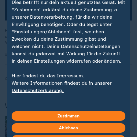
Dies betrifft nur dein aktuell genutztes Gerät. Mit
"Zustimmen" erklärst du deine Zustimmung zu
unserer Datenverarbeitung, für die wir deine
Einwilligung benötigen. Oder du legst unter
Helmut Kohl und Europa: Er vertiefte die europäische Einigung,
"Einstellungen/Ablehnen" fest, welchen
und mit François Mitterrand gelang eine Geste der
Zwecken du deine Zustimmung gibst und
Versöhnung.
welchen nicht. Deine Datenschutzeinstellungen
kannst du jederzeit mit Wirkung für die Zukunft
06.10.2011 | 3:35 min
in deinen Einstellungen widerrufen oder ändern.
Hier findest du das Impressum.
Quelle:
dpa
Weitere Informationen findest du in unserer
Datenschutzerklärung.
Weitere aktuelle Nachrichten
Zustimmen
:
Offener Brief an Bundespolitik
Warum so viele Juristen ein AfD-
Ablehnen
Verbotsverfahren fordern