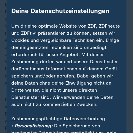
Russland
Zynismus vor. "Natürlich versuchen die
Deine Datenschutzeinstellungen
Russen auch dieses Fest und diesen heiligen Tag zu
zerstören", sagte er am Dienstag in seiner abendlichen
Um dir eine optimale Website von ZDF, ZDFheute
Videobotschaft. Auch Bundeskanzler
Friedrich Merz
und ZDFtivi präsentieren zu können, setzen wir
(CDU) hatte Putin vergangene Woche zu einer
Cookies und vergleichbare Techniken ein. Einige
Waffenruhe in der Ukraine über Weihnachten
der eingesetzten Techniken sind unbedingt
aufgefordert. Die ukrainische Bevölkerung solle
erforderlich für unser Angebot. Mit deiner
zermürbt werden, damit sich die russische
Zustimmung dürfen wir und unsere Dienstleister
Verhandlungsposition stärken würde, schätzte ZDF-
darüber hinaus Informationen auf deinem Gerät
Reporter Timm Kröger ein. Selenskyj habe das Militär
speichern und/oder abrufen. Dabei geben wir
angewiesen, sich auf schwere Angriffe während der
deine Daten ohne deine Einwilligung nicht an
Weihnachtszeit einzustellen, so Kröger.
Dritte weiter, die nicht unsere direkten
Dienstleister sind. Wir verwenden deine Daten
Die Ukraine feiert anders als in früheren Jahren
auch nicht zu kommerziellen Zwecken.
Weihnachten inzwischen offiziell nach westlichem
Brauch. Viele ukrainische Christen halten sich aber
Zustimmungspflichtige Datenverarbeitung
weiter an orthodoxe Traditionen, Weihnachten wie in
• Personalisierung:
Die Speicherung von
Russland zum 7. Januar zu feiern.
bestimmten Interaktionen ermöglicht uns, dein