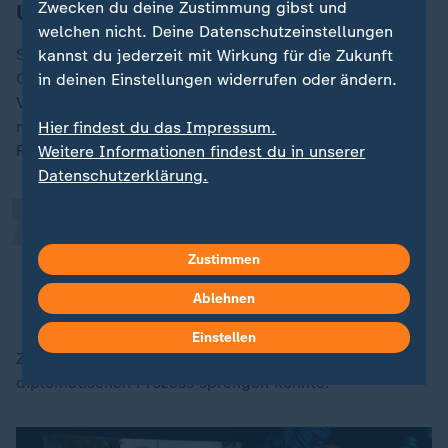
Zwecken du deine Zustimmung gibst und
Ukrainisches Verhandlerteam ist zurück
welchen nicht. Deine Datenschutzeinstellungen
Selenskyj berichtete auch über den Fortgang der
kannst du jederzeit mit Wirkung für die Zukunft
Gespräche für eine Friedenslösung. Das ukrainische
in deinen Einstellungen widerrufen oder ändern.
„
Verhandlungsteam sei aus den
USA
zurück und habe
mit Blick auf ein Abkommen für ein Ende des Kriegs
Hier findest du das Impressum.
Fortschritte erzielt. Details nannte er nicht.
Weitere Informationen findest du in unserer
Datenschutzerklärung.
Die Ukraine wird niemals ein
Hindernis für den Frieden sein.
Zustimmen
Ablehnen
Wolodymyr Selenskyj, Präsident der Ukraine
Einstellen
Zugleich warnte er davor, dass Russland den
diplomatischen Prozess sprengen könnte.