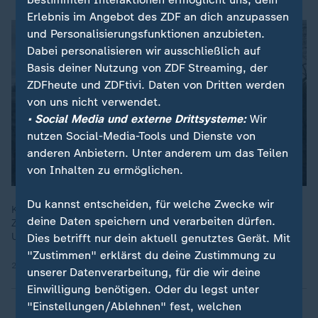
Erlebnis im Angebot des ZDF an dich anzupassen
und Personalisierungsfunktionen anzubieten.
Dabei personalisieren wir ausschließlich auf
Basis deiner Nutzung von ZDF Streaming, der
ZDFheute und ZDFtivi. Daten von Dritten werden
von uns nicht verwendet.
• Social Media und externe Drittsysteme:
Wir
nutzen Social-Media-Tools und Dienste von
anderen Anbietern. Unter anderem um das Teilen
von Inhalten zu ermöglichen.
Du kannst entscheiden, für welche Zwecke wir
Kurz vor Weihnachten wird die Hauptstadt der Ukraine erneut
deine Daten speichern und verarbeiten dürfen.
Ziel von russischen Luftangriffen. Insgesamt wurden laut
Ukraine 650 Drohnen von der russischen Armee abgefeuert.
Dies betrifft nur dein aktuell genutztes Gerät. Mit
"Zustimmen" erklärst du deine Zustimmung zu
23.12.2025 | 1:22 min
unserer Datenverarbeitung, für die wir deine
Einwilligung benötigen. Oder du legst unter
"Einstellungen/Ablehnen" fest, welchen