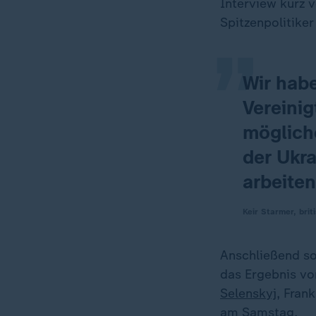
„
Interview kurz 
Spitzenpolitiker
Wir hab
Vereini
möglich
der Ukr
arbeiten
Keir Starmer, brit
Anschließend so
das Ergebnis vo
Selenskyj,
Frank
am Samstag.