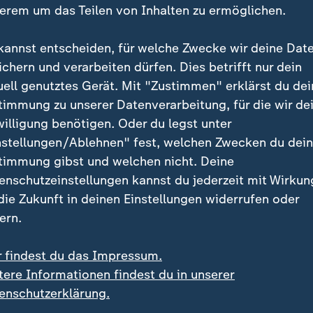
erem um das Teilen von Inhalten zu ermöglichen.
n der Überzeugung, dass eine Art US-Rückversicherung 
kannst entscheiden, für welche Zwecke wir deine Dat
e Friedenstruppe der Ukraine eine Sicherheitsgaranti
ichern und verarbeiten dürfen. Dies betrifft nur dein
ensabkommen funktioniere. "Denn ich denke nicht, da
uell genutztes Gerät. Mit "Zustimmen" erklärst du dei
äre", sagt Starmer der BBC.
timmung zu unserer Datenverarbeitung, für die wir de
willigung benötigen. Oder du legst unter
en zu Russlands Angriff auf die Ukraine finden Sie je
nstellungen/Ablehnen" fest, welchen Zwecken du dei
g:
timmung gibst und welchen nicht. Deine
enschutzeinstellungen kannst du jederzeit mit Wirkun
 die Zukunft in deinen Einstellungen widerrufen oder
Russland greift die Ukraine 
:
Aktuelles zum 
ern.
der Ukraine
r findest du das Impressum.
tere Informationen findest du in unserer
Seit Februar 2022 führ
enschutzerklärung.
einen Angriffskrieg ge