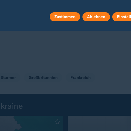
Ukraine, die Kämpfe da
Entwicklungen und Uk
Liveticker.
Zustimmen
Ablehnen
Einstel
r Starmer
Großbritannien
Frankreich
Ukraine