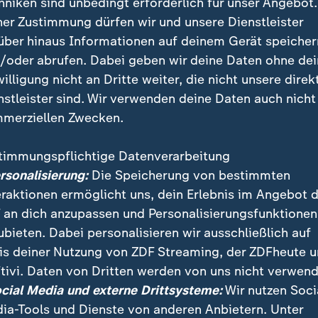
hniken sind unbedingt erforderlich für unser Angebot.
etzt weiter auf eine diplomatische Annäherung an Rus
ner Zustimmung dürfen wir und unsere Dienstleister
über hinaus Informationen auf deinem Gerät speicher
/oder abrufen. Dabei geben wir deine Daten ohne de
er Trump-Selenskyj-Eklat: "Das wil
willigung nicht an Dritte weiter, die nicht unsere direk
nstleister sind. Wir verwenden deine Daten auch nicht
merziellen Zwecken.
 Weißen Haus zwischen Selenskyj und Trump sagte St
" Deswegen habe er den Hörer in die Hand genommen
timmungspflichtige Datenverarbeitung
prochen. Starmer sagte:
ersonalisierung:
Die Speicherung von bestimmten
eraktionen ermöglicht uns, dein Erlebnis im Angebot 
 an dich anzupassen und Personalisierungsfunktionen
trieb war, dies gewissermaßen zu 
ubieten. Dabei personalisieren wir ausschließlich auf
 wieder auf den zentralen Fokus
is deiner Nutzung von ZDF Streaming, der ZDFheute 
uführen.
tivi. Daten von Dritten werden von uns nicht verwend
ocial Media und externe Drittsysteme:
Wir nutzen Soci
ischer Premierminister
ia-Tools und Dienste von anderen Anbietern. Unter