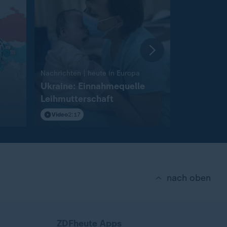
Interview
:
Nachrichten | heute in Europa
Nach Vorfall
Ukraine: Einnahmequelle
Ischinger 
Leihmutterschaft
Drohnenab
mehr zu v
Video
2:17
mit Video
9
nach oben
ZDFheute Apps