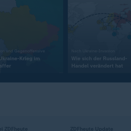
:
:
ion und Gegenoffensive
Nach Ukraine-Invasion
Ukraine-Krieg im
Wie sich der Russland-
affer
Handel verändert hat
ei ZDFheute
ZDFheute Update