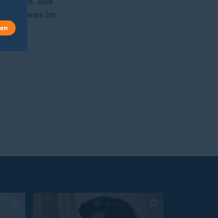
uern an. Alle
raine-News im
len