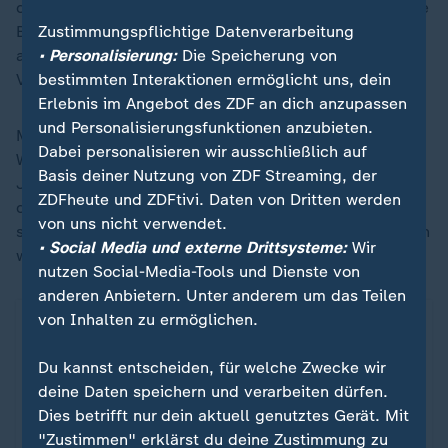
der Ukraine akzeptiert habe. "Tatsächlich hat Putin die
Bedingungen des Vorschlags von Präsident Trump
Zustimmungspflichtige Datenverarbeitung
abgelehnt und versucht nun, den Inhalt des
• Personalisierung:
Die Speicherung von
Vorschlags zu verändern."
bestimmten Interaktionen ermöglicht uns, dein
Erlebnis im Angebot des ZDF an dich anzupassen
und Personalisierungsfunktionen anzubieten.
Militärexperte Carlo Masala schrieb auf X: "Viele
Dabei personalisieren wir ausschließlich auf
Worte um Nein zu sagen." Und Politologe Thomas
Basis deiner Nutzung von ZDF Streaming, der
Jäger meint auf derselben Plattform: "Wie sagt man,
ZDFheute und ZDFtivi. Daten von Dritten werden
dass man den Waffenstillstand nicht will, ohne zu
von uns nicht verwendet.
sagen, dass man den Waffenstillstand nicht will." Putin
• Social Media und externe Drittsysteme:
Wir
wolle Krieg gegen Ukraine und EU weiter führen.
nutzen Social-Media-Tools und Dienste von
anderen Anbietern. Unter anderem um das Teilen
von Inhalten zu ermöglichen.
Posting von Thomas Jäger
Du kannst entscheiden, für welche Zwecke wir
deine Daten speichern und verarbeiten dürfen.
Ein Klick für den Datenschutz
Dies betrifft nur dein aktuell genutztes Gerät. Mit
"Zustimmen" erklärst du deine Zustimmung zu