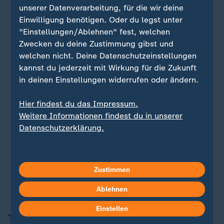
Erst wenn Sie hier klicken, werden Bilder und
unserer Datenverarbeitung, für die wir deine
andere Daten von X nachgeladen. Ihre IP-
Einwilligung benötigen. Oder du legst unter
Adresse wird dabei an externe Server von X
"Einstellungen/Ablehnen" fest, welchen
übertragen. Über den Datenschutz dieses
Zwecken du deine Zustimmung gibst und
Social Media-Anbieters können Sie sich auf
welchen nicht. Deine Datenschutzeinstellungen
der Seite von X informieren. Um Ihre künftigen
kannst du jederzeit mit Wirkung für die Zukunft
Besuche zu erleichtern, speichern wir Ihre
in deinen Einstellungen widerrufen oder ändern.
Zustimmung in den
Datenschutzeinstellungen
.
Ihre Zustimmung können Sie im Bereich
Hier findest du das Impressum.
„Meine News“ jederzeit widerrufen.
Weitere Informationen findest du in unserer
Datenschutzerklärung.
X-Inhalte anzeigen
Datenschutzeinstellungen anpassen
Zustimmen
Ablehnen
Einstellen
Trump nach Gesprächen der US-