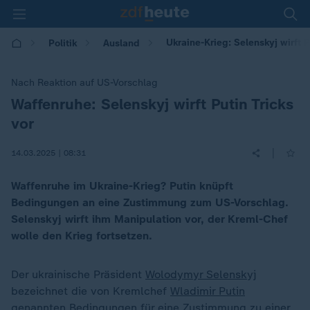
Ukraine-Krieg: Selenskyj wirft P
Politik
Ausland
Nach Reaktion auf US-Vorschlag
Waffenruhe: Selenskyj wirft Putin Tricks
:
vor
|
14.03.2025 | 08:31
Waffenruhe im Ukraine-Krieg? Putin knüpft
Bedingungen an eine Zustimmung zum US-Vorschlag.
Selenskyj wirft ihm Manipulation vor, der Kreml-Chef
wolle den Krieg fortsetzen.
Der ukrainische Präsident
Wolodymyr Selenskyj
bezeichnet die von Kremlchef
Wladimir Putin
genannten Bedingungen für eine Zustimmung zu einer