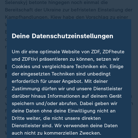
Selenskyj betonte hingegen noch einmal die
Bereitschaft der Ukraine zur befristeten Einstellung der
Kampfhandlungen. Kiew habe den Vorschlag zu einer
Waffenruhe angenommen, weil die USA ihre
Bereitschaft erklärt hätten, dies zu überwachen. Mit
Deine Datenschutzeinstellungen
den Möglichkeiten, die das Land besitze, sei das auch
real.
Um dir eine optimale Website von ZDF, ZDFheute
und ZDFtivi präsentieren zu können, setzen wir
Experten skeptisch nach Putins
Cookies und vergleichbare Techniken ein. Einige
der eingesetzten Techniken sind unbedingt
Reaktion
erforderlich für unser Angebot. Mit deiner
Auch andere Experten beurteilten Putins Reaktion auf
Zustimmung dürfen wir und unsere Dienstleister
den US-Vorschlag skeptisch. So schrieb George Barros
darüber hinaus Informationen auf deinem Gerät
vom Institut für Kriegsstudien auf der Plattform X, man
speichern und/oder abrufen. Dabei geben wir
falle auf die Sprache und die Gedankenspiele des
deine Daten ohne deine Einwilligung nicht an
Kremls herein, wenn man glaube, Putins Erklärung
Dritte weiter, die nicht unsere direkten
bedeute, dass er das 30-tägige
Dienstleister sind. Wir verwenden deine Daten
Waffenstillstandsabkommen zwischen den USA und
auch nicht zu kommerziellen Zwecken.