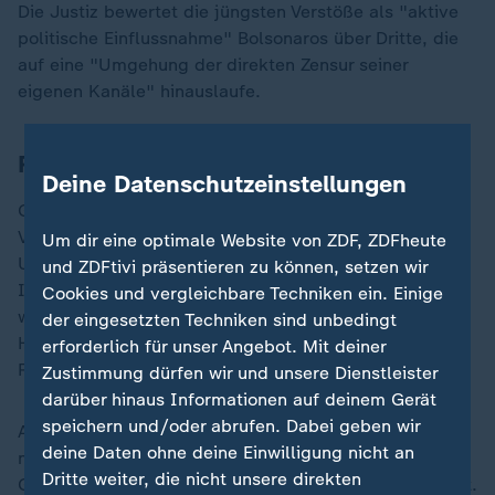
Die Justiz bewertet die jüngsten Verstöße als "aktive
politische Einflussnahme" Bolsonaros über Dritte, die
auf eine "Umgehung der direkten Zensur seiner
eigenen Kanäle" hinauslaufe.
Rückendeckung von Donald Trump
Deine Datenschutzeinstellungen
Gegen Bolsonaro läuft ein Verfahren wegen des
Vorwurfs, nach seiner Wahlniederlage 2022 einen
Um dir eine optimale Website von ZDF, ZDFheute
Umsturz gegen die Regierung seines Nachfolgers Luiz
und ZDFtivi präsentieren zu können, setzen wir
Inácio Lula da Silva geplant zu haben. Laut Anklage
Cookies und vergleichbare Techniken ein. Einige
war Bolsonaro Hauptakteur "der gravierendsten
der eingesetzten Techniken sind unbedingt
Handlungen zur Zerstörung der demokratischen
erforderlich für unser Angebot. Mit deiner
Rechtsordnung".
Zustimmung dürfen wir und unsere Dienstleister
darüber hinaus Informationen auf deinem Gerät
speichern und/oder abrufen. Dabei geben wir
Am 8. Januar 2023 hatten Anhänger Bolsonaros kurz
deine Daten ohne deine Einwilligung nicht an
nach Lulas Amtsantritt den Kongress, das Oberste
Dritte weiter, die nicht unsere direkten
Gericht und den Präsidentenpalast in Brasília gestürmt.