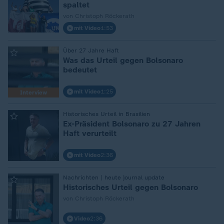
spaltet
von Christoph Röckerath
mit Video
1:53
Über 27 Jahre Haft
:
Was das Urteil gegen Bolsonaro
bedeutet
mit Video
1:25
Interview
Historisches Urteil in Brasilien
:
Ex-Präsident Bolsonaro zu 27 Jahren
Haft verurteilt
mit Video
2:36
Nachrichten | heute journal update
:
Historisches Urteil gegen Bolsonaro
von Christoph Röckerath
Video
2:36