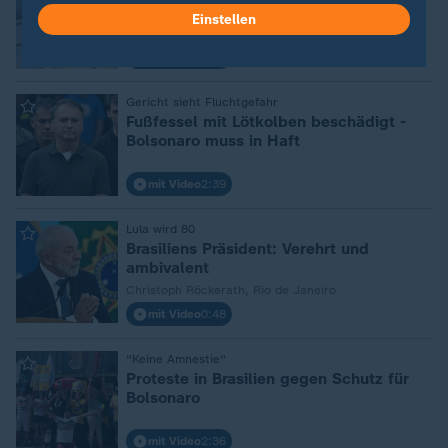
wegen "Paranoia"
Einstellen
mit Video
0:23
Gericht sieht Fluchtgefahr
:
Fußfessel mit Lötkolben beschädigt -
Bolsonaro muss in Haft
mit Video
2:39
Lula wird 80
:
Brasiliens Präsident: Verehrt und
ambivalent
Christoph Röckerath, Rio de Janeiro
mit Video
0:48
"Keine Amnestie"
:
Proteste in Brasilien gegen Schutz für
Bolsonaro
mit Video
2:36