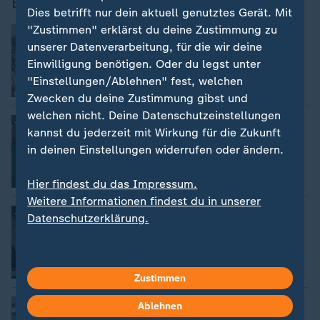
Bolsonaro
Dies betrifft nur dein aktuell genutztes Gerät. Mit
"Zustimmen" erklärst du deine Zustimmung zu
Urteil rechtskräftig
:
Brasilien: Bolsonaro muss Haftstrafe
unserer Datenverarbeitung, für die wir deine
antreten
Einwilligung benötigen. Oder du legst unter
"Einstellungen/Ablehnen" fest, welchen
Video
0:25
Zwecken du deine Zustimmung gibst und
welchen nicht. Deine Datenschutzeinstellungen
Oberstes Gericht in Brasilien
:
kannst du jederzeit mit Wirkung für die Zukunft
Rechtsmittel ausgeschöpft: Bolsonaro
muss 27 Jahre in Haft
in deinen Einstellungen widerrufen oder ändern.
mit Video
0:25
Hier findest du das Impressum.
Weitere Informationen findest du in unserer
Brasiliens Ex-Präsident
:
Datenschutzerklärung.
Bolsonaro beschädigt Fußfessel
Video
0:23
Zustimmen
Brasiliens Ex-Präsident
:
Ablehnen
Bolsonaro: Beschädigung von Fußfessel