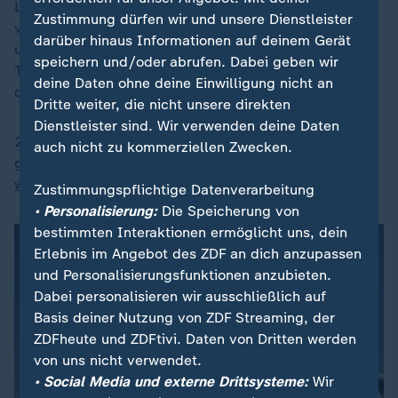
Lulas persönliche Schuld wird nie ganz geklärt. Kurz
Zustimmung dürfen wir und unsere Dienstleister
vor der Präsidentschaftswahl 2018 wird er angeklagt
darüber hinaus Informationen auf deinem Gerät
und zu einer Gefängnisstrafe verurteilt. Nach 580
speichern und/oder abrufen. Dabei geben wir
Tagen in Haft kommt er frei, wegen Formfehlern wird
deine Daten ohne deine Einwilligung nicht an
das Urteil aufgehoben.
Dritte weiter, die nicht unsere direkten
Dienstleister sind. Wir verwenden deine Daten
2022 gewinnt er erneut die Präsidentschaftswahl -
auch nicht zu kommerziellen Zwecken.
gegen den ultrarechten
Jair Bolsonaro
, der später
wegen Putschplänen verurteilt
wird.
Zustimmungspflichtige Datenverarbeitung
• Personalisierung:
Die Speicherung von
bestimmten Interaktionen ermöglicht uns, dein
Erlebnis im Angebot des ZDF an dich anzupassen
und Personalisierungsfunktionen anzubieten.
Dabei personalisieren wir ausschließlich auf
Basis deiner Nutzung von ZDF Streaming, der
ZDFheute und ZDFtivi. Daten von Dritten werden
von uns nicht verwendet.
• Social Media und externe Drittsysteme:
Wir