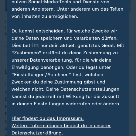
nutzen Social-Media-Tools und Dienste von
anderen Anbietern. Unter anderem um das Teilen
von Inhalten zu ermöglichen.
In Brasilien wurde Ex-Präsident Bolsonaro zu über 27 Jahren
Haft wegen eines Putschversuchs gegen seinen Nachfolger
Du kannst entscheiden, für welche Zwecke wir
Lula verurteilt. Seine Anwälte wollen das Urteil anfechten.
deine Daten speichern und verarbeiten dürfen.
Dies betrifft nur dein aktuell genutztes Gerät. Mit
12.09.2025 | 1:53 min
"Zustimmen" erklärst du deine Zustimmung zu
unserer Datenverarbeitung, für die wir deine
Einwilligung benötigen. Oder du legst unter
Lula geht auf Distanz zum Westen
"Einstellungen/Ablehnen" fest, welchen
Zwecken du deine Zustimmung gibst und
International wird Lula zunächst als Hoffnungsträger
welchen nicht. Deine Datenschutzeinstellungen
gefeiert, insbesondere in Klima- und Sicherheitsfragen.
kannst du jederzeit mit Wirkung für die Zukunft
Doch Lula ist in seiner dritten Amtszeit ein sperriger
in deinen Einstellungen widerrufen oder ändern.
Partner. Er geht auf Distanz zum Westen, fordert mehr
Einfluss für den Globalen Süden und nähert sich
China
Hier findest du das Impressum.
und
Russland
an. Er relativiert den russischen Überfall
Weitere Informationen findest du in unserer
auf die
Ukraine
, was seine Glaubwürdigkeit als
Datenschutzerklärung.
internationaler Vermittler beschädigt.