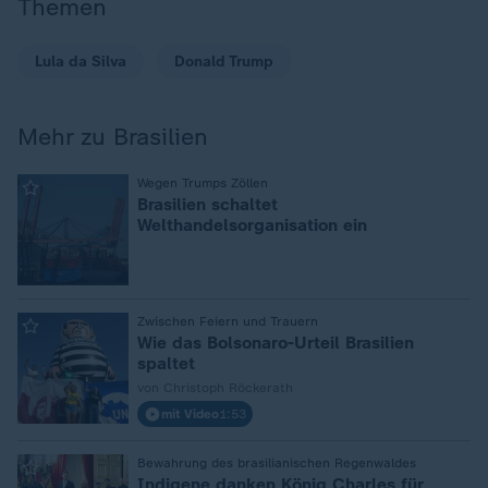
Themen
Lula da Silva
Donald Trump
Mehr zu Brasilien
:
Wegen Trumps Zöllen
Brasilien schaltet
Welthandelsorganisation ein
:
Zwischen Feiern und Trauern
Wie das Bolsonaro-Urteil Brasilien
spaltet
von Christoph Röckerath
mit Video
1:53
:
Bewahrung des brasilianischen Regenwaldes
Indigene danken König Charles für