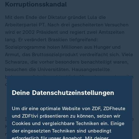
Korruptionsskandal
Mit dem Ende der Diktatur gründet Lula die
Arbeiterpartei PT. Nach drei gescheiterten Versuchen
wird er 2002 Präsident und regiert zwei Amtszeiten
lang. Er verändert Brasilien tiefgreifend:
Sozialprogramme holen Millionen aus Hunger und
Armut, das Bruttosozialprodukt verdreifacht sich. Viele
Schwarze, die vorher besonders benachteiligt waren,
besuchen die Universitäten. Hausangestellte
bekommen Arbeitsrechte. Viele Menschen verehren ihn
dafür bis heute.
Deine Datenschutzeinstellungen
Fliegen für 37 Euro: Brasiliens Sozialprojekt
Um dir eine optimale Website von ZDF, ZDFheute
und ZDFtivi präsentieren zu können, setzen wir
In seine Amtszeit fällt aber auch der milliardenschwere
Cookies und vergleichbare Techniken ein. Einige
Korruptionsskandal rund um den Ölkonzern Petrobras
der eingesetzten Techniken sind unbedingt
mit Bauprojekten, Geldwäsche und Parteispenden.
erforderlich für unser Angebot. Mit deiner