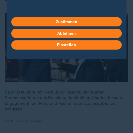
Zustimmen
Ablehnen
Einstellen
Raoni Metuktire, ein vermutlich über 90 Jahre alter
Stammesanführer aus Brasilien, dankt König Charles für sein
Engagement, um Flora und Fauna im Amazonasgebiet zu
schützen.
16.10.2025 | 0:48 min