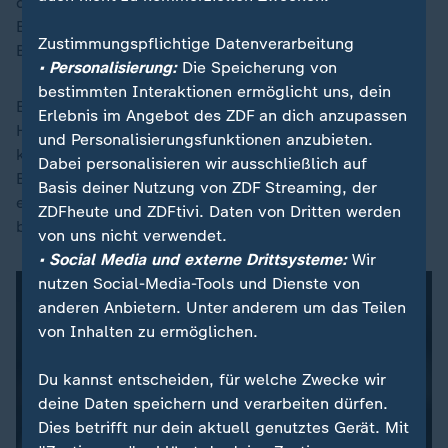
des Überwachungsgeräts und eine Mahnwache vor
Bolsonaros Haus, zu der dessen Sohn, Senator Flávio
Zustimmungspflichtige Datenverarbeitung
Bolsonaro, aufgerufen hatte.
• Personalisierung:
Die Speicherung von
bestimmten Interaktionen ermöglicht uns, dein
Ein mögliches Chaos hätte die Kontrolle des
Erlebnis im Angebot des ZDF an dich anzupassen
Hausarrests erschweren und eine Flucht erleichtern
und Personalisierungsfunktionen anzubieten.
können, urteilte der Richter. Bolsonaro sagte den
Dabei personalisieren wir ausschließlich auf
Berichten zufolge, dass die Mahnwache 700 Meter
Basis deiner Nutzung von ZDF Streaming, der
entfernt gewesen sei, sodass keine Fluchtmöglichkeit
ZDFheute und ZDFtivi. Daten von Dritten werden
bestanden habe.
von uns nicht verwendet.
• Social Media und externe Drittsysteme:
Wir
nutzen Social-Media-Tools und Dienste von
anderen Anbietern. Unter anderem um das Teilen
von Inhalten zu ermöglichen.
Du kannst entscheiden, für welche Zwecke wir
deine Daten speichern und verarbeiten dürfen.
Dies betrifft nur dein aktuell genutztes Gerät. Mit