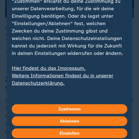
"Zustimmen" erklärst du deine Zustimmung zu
unserer Datenverarbeitung, für die wir deine
Einwilligung benötigen. Oder du legst unter
"Einstellungen/Ablehnen" fest, welchen
Brasiliens Ex-Präsident Bolsonaro war im September aufgrund
Zwecken du deine Zustimmung gibst und
von Atembeschwerden und niedrigem Blutdruck erneut im
welchen nicht. Deine Datenschutzeinstellungen
Krankenhaus gekommen.
kannst du jederzeit mit Wirkung für die Zukunft
17.09.2025 | 0:22 min
in deinen Einstellungen widerrufen oder ändern.
Hier findest du das Impressum.
Weitere Informationen findest du in unserer
27 Jahre Haft nach versuchtem
Datenschutzerklärung.
Staatsstreich
Das Gericht hatte den ultrarechten früheren Staatschef
im September wegen eines geplanten Umsturzes zu
Zustimmen
mehr als 27 Jahren Gefängnis verurteilt. Vor wenigen
Ablehnen
Tagen hatte das Oberste Gericht Bolsonaros Berufung
gegen das Urteil abgewiesen.
Einstellen