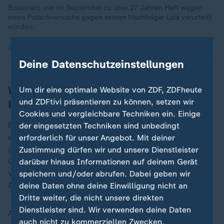
Bolsonaro war im September zu über 27 Jahren Haft wegen
eines Putschversuchs gegen seinen Nachfolger Lula verurteilt
worden.
12.09.2025 | 1:53 min
Deine Datenschutzeinstellungen
Wegen Beschädigung der Fußfessel in
Um dir eine optimale Website von ZDF, ZDFheute
und ZDFtivi präsentieren zu können, setzen wir
Haft genommen
Cookies und vergleichbare Techniken ein. Einige
Bolsonaro war nach der Beschädigung seiner
der eingesetzten Techniken sind unbedingt
elektronischen Fußfessel wegen Fluchtgefahr in Haft
erforderlich für unser Angebot. Mit deiner
genommen worden. Auf Anweisung des Obersten
Zustimmung dürfen wir und unsere Dienstleister
Gerichts wurde er vom Hausarrest ins Gefängnis
darüber hinaus Informationen auf deinem Gerät
verlegt. Die Präventivhaft war vom Obersten Richter
speichern und/oder abrufen. Dabei geben wir
Alexandre de Moraes angeordnet worden.
deine Daten ohne deine Einwilligung nicht an
Dritte weiter, die nicht unsere direkten
Dienstleister sind. Wir verwenden deine Daten
Als Gründe nannte er unter anderem die Beschädigung
auch nicht zu kommerziellen Zwecken.