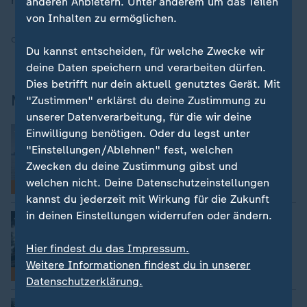
hat", so Reul.
anderen Anbietern. Unter anderem um das Teilen
von Inhalten zu ermöglichen.
Quelle:
mit Material von dpa, epd
Du kannst entscheiden, für welche Zwecke wir
deine Daten speichern und verarbeiten dürfen.
Dies betrifft nur dein aktuell genutztes Gerät. Mit
Mehr News
"Zustimmen" erklärst du deine Zustimmung zu
unserer Datenverarbeitung, für die wir deine
:
Aktuelle Entwicklungen
Einwilligung benötigen. Oder du legst unter
Iran-Krieg und Nahost-Konflikt: Alle
"Einstellungen/Ablehnen" fest, welchen
Nachrichten im Liveblog
Zwecken du deine Zustimmung gibst und
welchen nicht. Deine Datenschutzeinstellungen
Liveblog
kannst du jederzeit mit Wirkung für die Zukunft
in deinen Einstellungen widerrufen oder ändern.
:
Russland greift die Ukraine an
Aktuelles zum Krieg in der Ukraine
Hier findest du das Impressum.
Weitere Informationen findest du in unserer
Liveblog
Datenschutzerklärung.
:
36 Grad am Wochenende