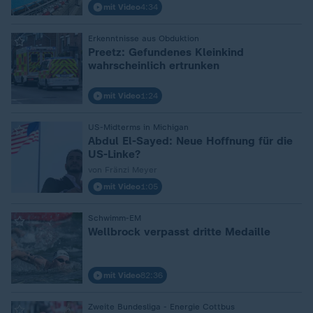
mit Video
4:34
:
Erkenntnisse aus Obduktion
Preetz: Gefundenes Kleinkind
wahrscheinlich ertrunken
mit Video
1:24
:
US-Midterms in Michigan
Abdul El-Sayed: Neue Hoffnung für die
US-Linke?
von Fränzi Meyer
mit Video
1:05
:
Schwimm-EM
Wellbrock verpasst dritte Medaille
mit Video
82:36
:
Zweite Bundesliga - Energie Cottbus