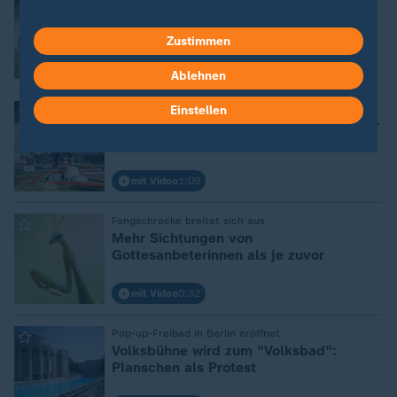
Kurze Pause - ab Samstag wird es
wieder heiß
Zustimmen
mit Video
3:56
Ablehnen
:
Stall geht in Flammen auf
Einstellen
Brand auf bayerischem Bauernhof: Mehr
als 1.000 Schweine tot
mit Video
1:09
:
Fangschrecke breitet sich aus
Mehr Sichtungen von
Gottesanbeterinnen als je zuvor
mit Video
0:32
:
Pop-up-Freibad in Berlin eröffnet
Volksbühne wird zum "Volksbad":
Planschen als Protest