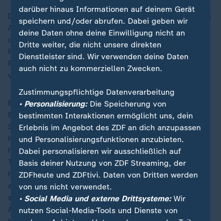
darüber hinaus Informationen auf deinem Gerät
Der Verdächtige hatte am Tatort eine Tasche mit einem
speichern und/oder abrufen. Dabei geben wir
Ausweis zurückgelassen - so kam die Polizei ihm auf
deine Daten ohne deine Einwilligung nicht an
die Spur. In der Tasche war laut Polizei auch eine
Dritte weiter, die nicht unsere direkten
Flasche mit einer "benzinähnlichen" Flüssigkeit. Die
Dienstleister sind. Wir verwenden deine Daten
Polizei startete eine Öffentlichkeitsfahndung,
auch nicht zu kommerziellen Zwecken.
veröffentlichte auch ein Foto von Mahmoud M.
Zustimmungspflichtige Datenverarbeitung
Entscheidende Zeugenhinweise kamen dann aus der
• Personalisierung:
Die Speicherung von
Bevölkerung. Polizisten eines
bestimmten Interaktionen ermöglicht uns, dein
Spezialeinsatzkommandos durchsuchten in
Erlebnis im Angebot des ZDF an dich anzupassen
Heiligenhaus mehrere Objekte. "Die kleinteilige Arbeit
und Personalisierungsfunktionen anzubieten.
hat sich gelohnt und wir konnten den überraschten
Dabei personalisieren wir ausschließlich auf
Täter dingfest machen", sagte Reul. Die Ermittler
Basis deiner Nutzung von ZDF Streaming, der
hätten jede kleinste Spur nach dem Täter verfolgt, mit
ZDFheute und ZDFtivi. Daten von Dritten werden
allen Möglichkeiten, die die Polizei habe, und unter
von uns nicht verwendet.
starkem öffentlichem Druck. "Jetzt braucht es
• Social Media und externe Drittsysteme:
Wir
Antworten, welches Motiv den Täter zur Tat geleitet
nutzen Social-Media-Tools und Dienste von