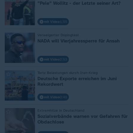
"Pele" Wollitz - der Letzte seiner Art?
mit Video
1:55
:
Verweigerter Dopingtest
NADA will Vierjahressperre für Ansah
mit Video
2:53
:
Tortz Belastungen durch Iran-Krieg
Deutsche Exporte erreichen im Juni
Rekordwert
mit Video
0:45
:
Extremhitze in Deutschland
Sozialverbände warnen vor Gefahren für
Obdachlose