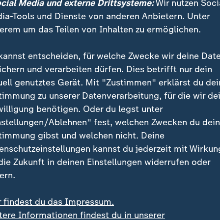
ocial Media und externe Drittsysteme:
Wir nutzen Soci
-Gersdorf könnte auch als Reaktion auf diesen wah
ia-Tools und Dienste von anderen Anbietern. Unter
lust der Union zu verstehen sein.
erem um das Teilen von Inhalten zu ermöglichen.
pondentin: Auftritt wird "nicht für
kannst entscheiden, für welche Zwecke wir deine Dat
ichern und verarbeiten dürfen. Dies betrifft nur dein
uell genutztes Gerät. Mit "Zustimmen" erklärst du dei
 Erklärungsmuster zutreffen, wäre die Situation laut K
timmung zu unserer Datenverarbeitung, für die wir de
urch Aufklärung lösbar: "Mit Informationen und Ges
willigung benötigen. Oder du legst unter
 der Unionsfraktion möglicherweise ausräumen. Es 
nstellungen/Ablehnen" fest, welchen Zwecken du dei
e Bedenken unbegründet seien:
timmung gibst und welchen nicht. Deine
enschutzeinstellungen kannst du jederzeit mit Wirkun
 die Zukunft in deinen Einstellungen widerrufen oder
 wäre ja möglich durch ein Gespräch
ern.
men, dass man in der Tat sich fähig
r findest du das Impressum.
emagogie vorzugehen.
tere Informationen findest du in unserer