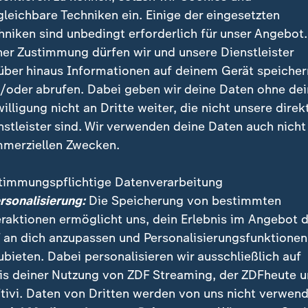
gleichbare Techniken ein. Einige der eingesetzten
gen Fraktionsführung:
Korte sieht zudem ein mögliche
hniken sind unbedingt erforderlich für unser Angebot.
blem innerhalb der Unionsfraktion. Viele Abgeordnet
ner Zustimmung dürfen wir und unsere Dienstleister
bunden gefühlt, der Widerstand gegen die Kandidatin 
über hinaus Informationen auf deinem Gerät speicher
n Unmut über den Fraktionsvorsitzenden Jens Spahn
/oder abrufen. Dabei geben wir deine Daten ohne de
willigung nicht an Dritte weiter, die nicht unsere direk
nstleister sind. Wir verwenden deine Daten auch nicht
itikmanagement, das kleine Einmale
merziellen Zwecken.
men aus einer Position der Fraktio
t gelungen.
timmungspflichtige Datenverarbeitung
ersonalisierung:
Die Speicherung von bestimmten
 Politikwissenschaftler
eraktionen ermöglicht uns, dein Erlebnis im Angebot 
 an dich anzupassen und Personalisierungsfunktionen
ubieten. Dabei personalisieren wir ausschließlich auf
sche Reaktion auf die SPD
: Schließlich nennt Korte au
is deiner Nutzung von ZDF Streaming, der ZDFheute 
ische Motive als mögliche Ursache. Die SPD habe sich
tivi. Daten von Dritten werden von uns nicht verwend
leinpartei gegenüber der Großpartei Union" durchgese