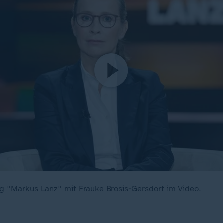
 "Markus Lanz" mit Frauke Brosis-Gersdorf im Video.