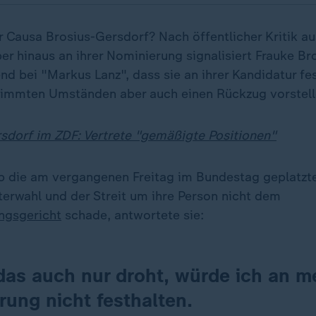
r Causa Brosius-Gersdorf? Nach öffentlicher Kritik au
er hinaus an ihrer Nominierung signalisiert Frauke Br
d bei "Markus Lanz", dass sie an ihrer Kandidatur f
stimmten Umständen aber auch einen Rückzug vorstel
sdorf im ZDF: Vertrete "gemäßigte Positionen"
ob die am vergangenen Freitag im Bundestag geplatzt
terwahl und der Streit um ihre Person nicht dem
ngsgericht
schade, antwortete sie:
das auch nur droht, würde ich an m
ung nicht festhalten.