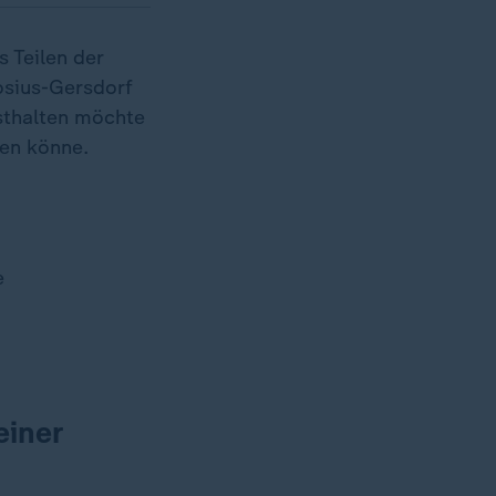
s Teilen der
osius-Gersdorf
esthalten möchte
len könne.
e
einer