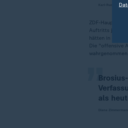
Dat
Karl-Rudolf Korte,
ZDF-Hauptstadt
Auftritts jedoc
„
hätten in der Un
Die "offensive 
wahrgenommen. I
Brosius-
Verfassu
als heu
Diana Zimmermann