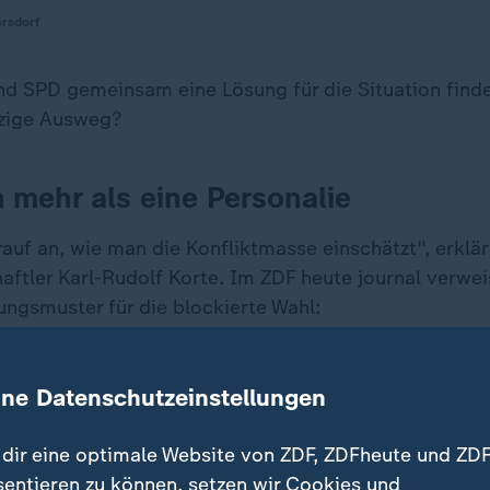
rsdorf
d SPD gemeinsam eine Lösung für die Situation finden
nzige Ausweg?
 mehr als eine Personalie
uf an, wie man die Konfliktmasse einschätzt", erklär
aftler Karl-Rudolf Korte. Im ZDF heute journal verweis
ungsmuster für die blockierte Wahl:
-Narrativ:
Teile der Unionsfraktion seien, so Korte, "a
ine Datenschutzeinstellungen
e Informationen reingefallen". Gemeint sind unter 
n sozialen Medien, in denen Brosius-Gersdorf etwa 
dir eine optimale Website von ZDF, ZDFheute und ZDF
ngegriffen wurde.
sentieren zu können, setzen wir Cookies und