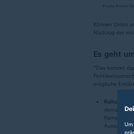
Frauke Brosius-Ge
Können Union un
Rückzug der ei
Es geht um
"Das kommt dara
Politikwissensch
mögliche Erklär
Kulturkampf
De
demagogisch
Kampagnen i
Um 
Aussagen a
prä