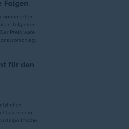
e Folgen
er nominierten
nicht folgenlos:
Der Preis wäre
sonalvorschlag.
ht für den
ätzlichen
chts könne in
arteipolitische