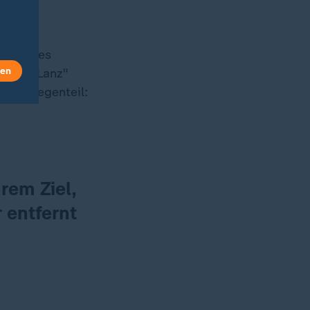
rkung des
len
Markus Lanz"
t. Im Gegenteil:
hrem Ziel,
 entfernt