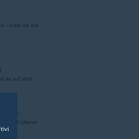
 - oder ist ein
t
t er auf drei
uf
anderem
wegen früherer
tivi