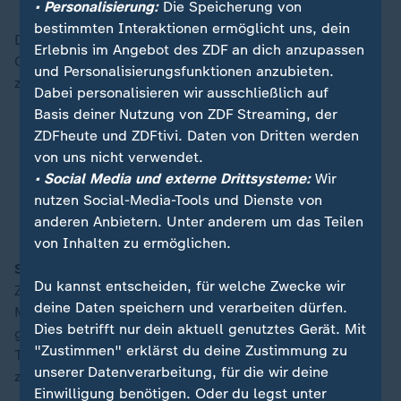
• Personalisierung:
Die Speicherung von
bestimmten Interaktionen ermöglicht uns, dein
Das Treffen von Friedrich Merz und Donald Trump im
Erlebnis im Angebot des ZDF an dich anzupassen
Oval Office lief harmonisch. Merz ist "außerordentlich
und Personalisierungsfunktionen anzubieten.
zufrieden".
Dabei personalisieren wir ausschließlich auf
Basis deiner Nutzung von ZDF Streaming, der
Merz zum Besuch bei Trump : "Ich habe erwartet,
ZDFheute und ZDFtivi. Daten von Dritten werden
dass wir uns gut verstehen"
von uns nicht verwendet.
US-Politikexperten: Für Merz sehr gutes Ergebnis
• Social Media und externe Drittsysteme:
Wir
Der Merz-Besuch bei Trump zum Nachlesen im
nutzen Social-Media-Tools und Dienste von
Blog
anderen Anbietern. Unter anderem um das Teilen
von Inhalten zu ermöglichen.
Streit zwischen Trump und Musk verschärft sich:
Du kannst entscheiden, für welche Zwecke wir
Zwischen US-Präsident Donald Trump und Tech-
deine Daten speichern und verarbeiten dürfen.
Milliardär Elon Musk ist es zum offenen Bruch
Dies betrifft nur dein aktuell genutztes Gerät. Mit
gekommen. Entzündet hatte sich der Konflikt an
"Zustimmen" erklärst du deine Zustimmung zu
Trumps Steuergesetz - doch dann kamen plötzlich
unserer Datenverarbeitung, für die wir deine
zahlreiche weitere Themen auf den Tisch.
Einwilligung benötigen. Oder du legst unter
Trump und Musk: Von der Bromance zum