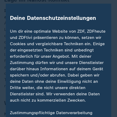
Israels Armee habe Drohnen-Produktion der Hisbollah
Deine Datenschutzeinstellungen
attackiert:
Die israelische Luftwaffe hat nach eigenen
Angaben unterirdische Anlagen zur Herstellung und
Lagerung von Drohnen der Hisbollah-Miliz in Vororten
Um dir eine optimale Website von ZDF, ZDFheute
der libanesischen Hauptstadt Beirut sowie im Süden
und ZDFtivi präsentieren zu können, setzen wir
des Nachbarlandes angegriffen. Trotz der seit
Cookies und vergleichbare Techniken ein. Einige
November geltenden Waffenruhe arbeite die
der eingesetzten Techniken sind unbedingt
libanesische Hisbollah-Miliz "unter der Leitung und mit
erforderlich für unser Angebot. Mit deiner
finanzieller Unterstützung iranischer Terrorfunktionäre
Zustimmung dürfen wir und unsere Dienstleister
an der Herstellung von Tausenden von Drohnen", teilte
darüber hinaus Informationen auf deinem Gerät
das israelische Militär in der Nacht auf seinem
speichern und/oder abrufen. Dabei geben wir
Telegram-Kanal mit. Die Angaben ließen sich zunächst
deine Daten ohne deine Einwilligung nicht an
nicht unabhängig überprüfen.
Dritte weiter, die nicht unsere direkten
Dienstleister sind. Wir verwenden deine Daten
auch nicht zu kommerziellen Zwecken.
Was heute noch wichtig ist
Zustimmungspflichtige Datenverarbeitung
Nach Merz-Besuch bei Trump