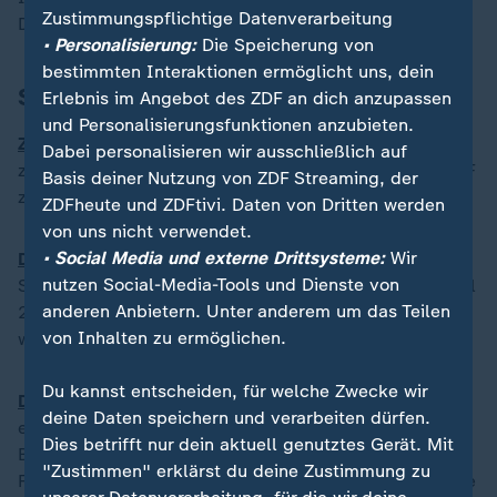
Zustimmungspflichtige Datenverarbeitung
Donnerstag einen nationalen Trauertag aus.
• Personalisierung:
Die Speicherung von
bestimmten Interaktionen ermöglicht uns, dein
Sportlich
Erlebnis im Angebot des ZDF an dich anzupassen
und Personalisierungsfunktionen anzubieten.
ZDF zeigt Frankfurt - Dortmund
: Die Ansetzungen der
Dabei personalisieren wir ausschließlich auf
zweiten Runde im DFB-Pokal stehen fest. ARD und ZDF
Basis deiner Nutzung von ZDF Streaming, der
zeigen jeweils ein Top-Spiel.
ZDFheute und ZDFtivi. Daten von Dritten werden
von uns nicht verwendet.
• Social Media und externe Drittsysteme:
Wir
Deutschlands Auftakt in die WM-Qualifikation
:
In der
nutzen Social-Media-Tools und Dienste von
Slowakei startet die DFB-Reise zum erhofften WM-Titel
anderen Anbietern. Unter anderem um das Teilen
2026. Das dürfte spannend werden - bei diesem Spiel
von Inhalten zu ermöglichen.
will Nagelsmann sein neues WM-System einführen.
Du kannst entscheiden, für welche Zwecke wir
Deutsche Basketballer locker zum Gruppensieg:
Auch
deine Daten speichern und verarbeiten dürfen.
eine Niederlage hätte gereicht, aber die deutschen
Dies betrifft nur dein aktuell genutztes Gerät. Mit
Basketballer ziehen es durch. Mit dem 91:61 gegen
"Zustimmen" erklärst du deine Zustimmung zu
Finnland gewinnen sie bei der EM die Vorrundengruppe