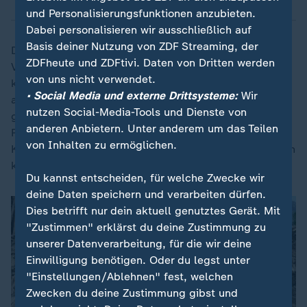
und Personalisierungsfunktionen anzubieten.
Dabei personalisieren wir ausschließlich auf
Basis deiner Nutzung von ZDF Streaming, der
Die Krankenhäuser und die medizinischen
ZDFheute und ZDFtivi. Daten von Dritten werden
Versorgungsinstitutionen in der Umgebung sind
von uns nicht verwendet.
komplett überfordert. Die Medikamente sind
• Social Media und externe Drittsysteme:
Wir
ausgegangen und werden jetzt angefordert. Und die
nutzen Social-Media-Tools und Dienste von
ganze Basisstruktur ist so durchgeschüttelt durch den
anderen Anbietern. Unter anderem um das Teilen
Rückgang der internationalen Hilfen, dass so eine
von Inhalten zu ermöglichen.
Katastrophe jetzt on top gar nicht aufgefangen werden
kann.
Du kannst entscheiden, für welche Zwecke wir
deine Daten speichern und verarbeiten dürfen.
Dies betrifft nur dein aktuell genutztes Gerät. Mit
"Zustimmen" erklärst du deine Zustimmung zu
unserer Datenverarbeitung, für die wir deine
Einwilligung benötigen. Oder du legst unter
"Einstellungen/Ablehnen" fest, welchen
Zwecken du deine Zustimmung gibst und