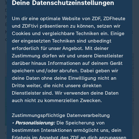
Deine Datenschutzeinstellungen
Wegbrechen hat die Infrastrukturen wahnsinnig
reduziert, vor allem im Gesundheitsbereich
. 420
Kliniken mussten schließen und auch 300
Um dir eine optimale Website von ZDF, ZDFheute
Ernährungszentren für mangel- und unterernährte
und ZDFtivi präsentieren zu können, setzen wir
Kinder. Über 80.000 Menschen waren dann über Nacht
Cookies und vergleichbare Techniken ein. Einige
ohne diese Hilfe. Und das merken wir natürlich jetzt.
der eingesetzten Techniken sind unbedingt
erforderlich für unser Angebot. Mit deiner
Zustimmung dürfen wir und unsere Dienstleister
darüber hinaus Informationen auf deinem Gerät
speichern und/oder abrufen. Dabei geben wir
deine Daten ohne deine Einwilligung nicht an
Dritte weiter, die nicht unsere direkten
Dienstleister sind. Wir verwenden deine Daten
auch nicht zu kommerziellen Zwecken.
Zustimmungspflichtige Datenverarbeitung
• Personalisierung:
Die Speicherung von
bestimmten Interaktionen ermöglicht uns, dein
Quelle: ZDF
Erlebnis im Angebot des ZDF an dich anzupassen