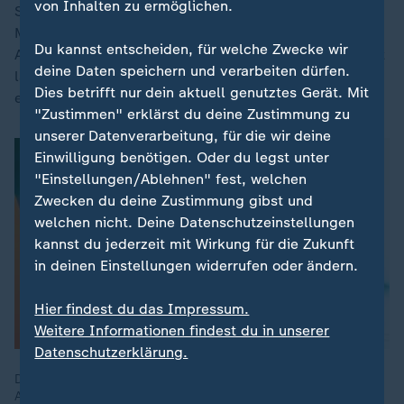
von Inhalten zu ermöglichen.
So pumpte der chinesische Staat mindestens 230
Milliarden Dollar an Subventionen in die chinesische
Du kannst entscheiden, für welche Zwecke wir
Autoindustrie. Ein Blick auf die Exporte zeigt: China ist
deine Daten speichern und verarbeiten dürfen.
längst der größte Autoexporteur, Deutschland schafft
Dies betrifft nur dein aktuell genutztes Gerät. Mit
es nur noch auf Platz 4, hinter
Japan
und Mexiko.
"Zustimmen" erklärst du deine Zustimmung zu
unserer Datenverarbeitung, für die wir deine
Einwilligung benötigen. Oder du legst unter
"Einstellungen/Ablehnen" fest, welchen
Zwecken du deine Zustimmung gibst und
welchen nicht. Deine Datenschutzeinstellungen
kannst du jederzeit mit Wirkung für die Zukunft
in deinen Einstellungen widerrufen oder ändern.
Hier findest du das Impressum.
Weitere Informationen findest du in unserer
Datenschutzerklärung.
Die deutsche Industrie verliert an Stärke: Produktion sinkt,
Aufträge bleiben aus, Arbeitsplätze verschwinden. Was