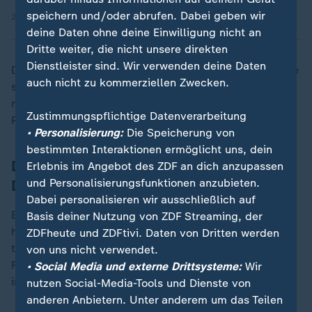
speichern und/oder abrufen. Dabei geben wir
25.09.2025 | 0:22 min
deine Daten ohne deine Einwilligung nicht an
Dritte weiter, die nicht unsere direkten
Dienstleister sind. Wir verwenden deine Daten
Dieses Wachstum ist allerdings teuer erkauft: Ohne die
auch nicht zu kommerziellen Zwecken.
staatlichen Investitionen, die durch die Aufnahme
neuer
Schulden
finanziert werden, würden die
Zustimmungspflichtige Datenverarbeitung
Prognosen niedriger ausfallen.
• Personalisierung:
Die Speicherung von
bestimmten Interaktionen ermöglicht uns, dein
Das deutsche Geschäftsmodell unter
Erlebnis im Angebot des ZDF an dich anzupassen
Druck
und Personalisierungsfunktionen anzubieten.
Dabei personalisieren wir ausschließlich auf
Eine Ursache für die schwächelnde Wirtschaft ist der
Basis deiner Nutzung von ZDF Streaming, der
hohe Konkurrenzdruck durch China. Industrien, die
ZDFheute und ZDFtivi. Daten von Dritten werden
traditionell "Made in Germany" waren - also Autos,
von uns nicht verwendet.
Roboter, qualitative Haushaltsmaschinen - werden
• Social Media und externe Drittsysteme:
Wir
immer stärker von China besetzt.
nutzen Social-Media-Tools und Dienste von
anderen Anbietern. Unter anderem um das Teilen