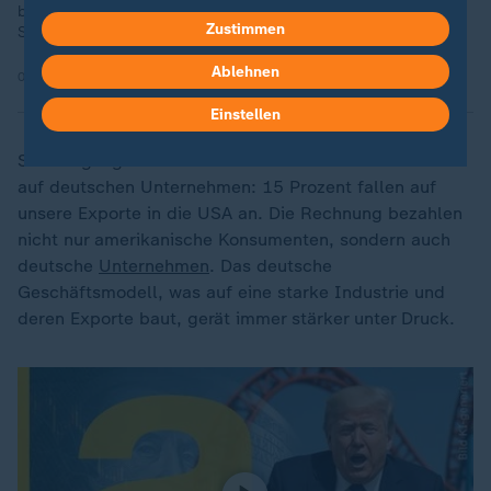
bedeutet die Deindustrialisierung für die Zukunft des
Zustimmen
Standorts Deutschland?
Ablehnen
01.12.2025 | 4:31 min
Einstellen
Seit vergangenem Jahr lasten zusätzlich die US-Zölle
auf deutschen Unternehmen: 15 Prozent fallen auf
unsere Exporte in die USA an. Die Rechnung bezahlen
nicht nur amerikanische Konsumenten, sondern auch
deutsche
Unternehmen
. Das deutsche
Geschäftsmodell, was auf eine starke Industrie und
deren Exporte baut, gerät immer stärker unter Druck.