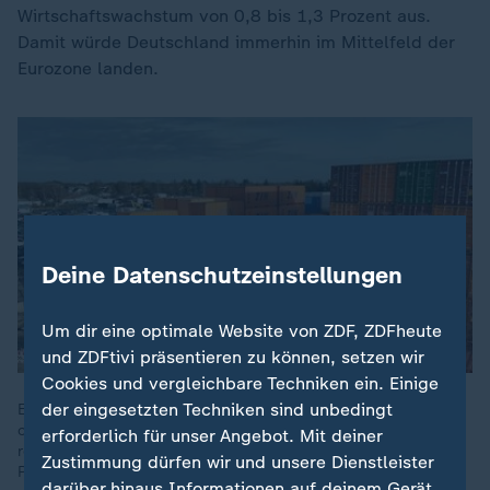
Wirtschaftswachstum von 0,8 bis 1,3 Prozent aus.
Damit würde Deutschland immerhin im Mittelfeld der
Eurozone landen.
Deine Datenschutzeinstellungen
Um dir eine optimale Website von ZDF, ZDFheute
und ZDFtivi präsentieren zu können, setzen wir
Cookies und vergleichbare Techniken ein. Einige
der eingesetzten Techniken sind unbedingt
Experten führender Wirtschaftsinstitute zeigen sich
optimistisch, dass die Konjunktur wieder anzieht. Für 2026
erforderlich für unser Angebot. Mit deiner
rechnen sie mit einem Wachstum der Wirtschaft von 1,3
Zustimmung dürfen wir und unsere Dienstleister
Prozent.
darüber hinaus Informationen auf deinem Gerät