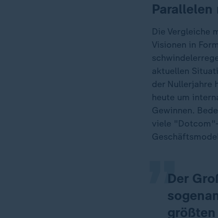
Parallelen
Die Vergleiche 
Visionen in For
schwindelerregen
aktuellen Situa
der Nullerjahre
heute um intern
„
Gewinnen. Bedeu
viele "Dotcom"-
Geschäftsmodel
Der Groß
sogenan
größten