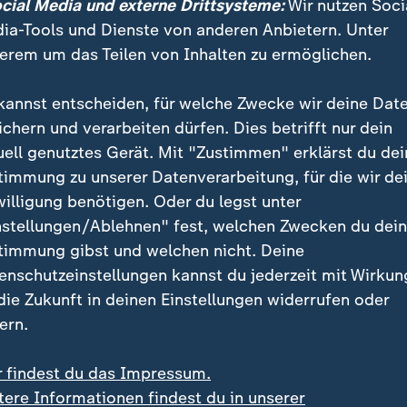
ocial Media und externe Drittsysteme:
Wir nutzen Soci
 zur Dotcom-Blase wird - wahrschei
ia-Tools und Dienste von anderen Anbietern. Unter
erem um das Teilen von Inhalten zu ermöglichen.
 - ein technologischer Paradigmenw
, dessen wirtschaftliche Tragweite
kannst entscheiden, für welche Zwecke wir deine Dat
ht vollständig abschätzbar ist.
ichern und verarbeiten dürfen. Dies betrifft nur dein
uell genutztes Gerät. Mit "Zustimmen" erklärst du dei
 Private Banking
timmung zu unserer Datenverarbeitung, für die wir de
willigung benötigen. Oder du legst unter
industrie: Milliarden für die Zukunft
nstellungen/Ablehnen" fest, welchen Zwecken du dei
ller Infineon: Wie sich Engpässe vermeiden ließen
timmung gibst und welchen nicht. Deine
enschutzeinstellungen kannst du jederzeit mit Wirkun
 die Zukunft in deinen Einstellungen widerrufen oder
ern.
r findest du das Impressum.
tere Informationen findest du in unserer