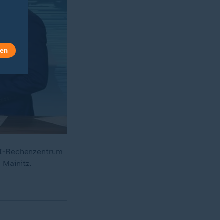
len
 KI-Rechenzentrum
 Mainitz.