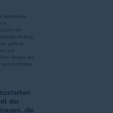
n technische
 in
ich mit der
. Standen Anfang
nkt, geht es
zen und
Geld. Anders als
 und profitable
anzstarken
it der
tragen, die