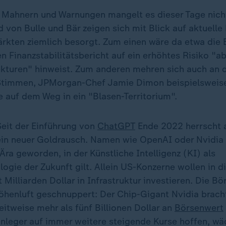
Mahnern und Warnungen mangelt es dieser Tage nicht
 von Bulle und Bär zeigen sich mit Blick auf aktuell
rkten ziemlich besorgt. Zum einen wäre da etwa die
n Finanzstabilitätsbericht auf ein erhöhtes Risiko "a
kturen" hinweist. Zum anderen mehren sich auch an d
timmen, JPMorgan-Chef Jamie Dimon beispielsweise 
auf dem Weg in ein "Blasen-Territorium".
Seit der Einführung von
ChatGPT
Ende 2022 herrscht 
in neuer Goldrausch. Namen wie OpenAI oder Nvidia 
ra geworden, in der Künstliche Intelligenz (KI) als
ogie der Zukunft gilt. Allein US-Konzerne wollen in 
Milliarden Dollar in Infrastruktur investieren. Die B
henluft geschnuppert: Der Chip-Gigant Nvidia bracht
itweise mehr als fünf Billionen Dollar an
Börsenwert
leger auf immer weitere steigende Kurse hoffen, wäc