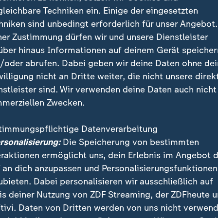
gleichbare Techniken ein. Einige der eingesetzten
hniken sind unbedingt erforderlich für unser Angebot.
liarden Euro will Google investieren, um Rechenzentren in 
ner Zustimmung dürfen wir und unsere Dienstleister
on Frankfurt aus- und neu zu bauen - auch dank steigender 
über hinaus Informationen auf deinem Gerät speicher
/oder abrufen. Dabei geben wir deine Daten ohne de
willigung nicht an Dritte weiter, die nicht unsere direk
nstleister sind. Wir verwenden deine Daten auch nicht
 hinter dem Hype?
merziellen Zwecken.
ür eine KI-Revolution klingen überzeugend: Intellige
timmungspflichtige Datenverarbeitung
rozesse automatisieren, den Grundstein für neue Ges
ersonalisierung:
Die Speicherung von bestimmten
te Branchen verändern - von der Energieversorgung b
eraktionen ermöglicht uns, dein Erlebnis im Angebot 
n Vergleichen mangelt es jedenfalls nicht, wenn i
 an dich anzupassen und Personalisierungsfunktionen
Entwicklungen wie der Erfindung der Dampfmaschine 
ubieten. Dabei personalisieren wir ausschließlich auf
ochen wird:
is deiner Nutzung von ZDF Streaming, der ZDFheute 
tivi. Daten von Dritten werden von uns nicht verwend