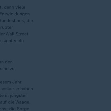
, denn viele
e Entwicklungen
 Bundesbank, die
brupter
er Wall Street
sieht viele
an den
sind zu
diesem Jahr
örsenkurse haben
e in jüngster
auf die Waage.
hst die Sorge,