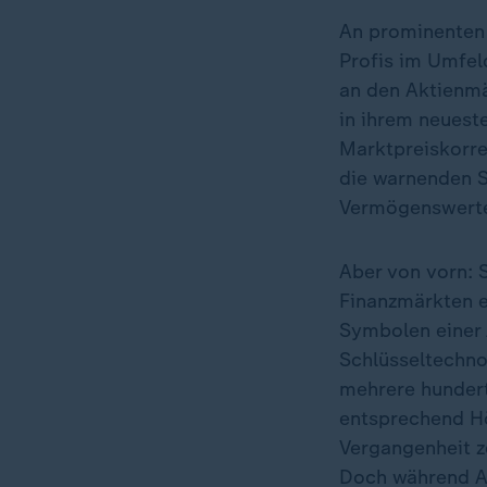
An prominenten 
Profis im Umfeld
an den Aktienmä
in ihrem neueste
Marktpreiskorre
die warnenden S
Vermögenswerte 
Aber von vorn: 
Finanzmärkten e
Symbolen einer Ä
Schlüsseltechnol
mehrere hundert 
entsprechend Hö
Vergangenheit ze
Doch während An