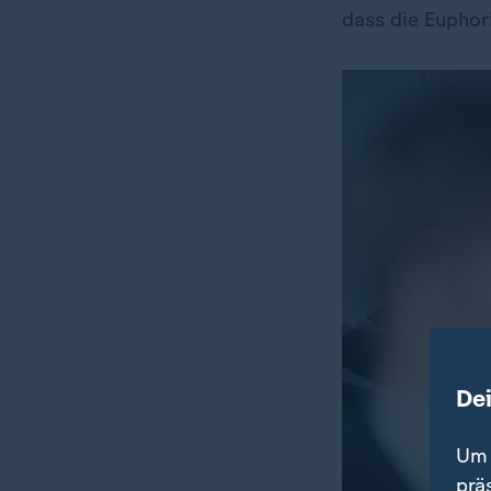
dass die Euphor
De
Um 
prä