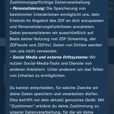
Zustimmungspflichtige Datenverarbeitung
:
Nachrichten | heute 19:00 Uhr
Nachrichten | heute 19
• Personalisierung:
Die Speicherung von
Trotz Krieg:
Nachfrage nach 
bestimmten Interaktionen ermöglicht uns, dein
Leihmutterschaft in der
E-Autos wächst
Erlebnis im Angebot des ZDF an dich anzupassen
Ukraine
Video
1:38
Video
1:30
und Personalisierungsfunktionen anzubieten.
Dabei personalisieren wir ausschließlich auf
Basis deiner Nutzung von ZDF Streaming, der
ZDFheute und ZDFtivi. Daten von Dritten werden
von uns nicht verwendet.
Zuletzt auf ZDFheute veröffentlicht
• Social Media und externe Drittsysteme:
Wir
nutzen Social-Media-Tools und Dienste von
anderen Anbietern. Unter anderem um das Teilen
von Inhalten zu ermöglichen.
Du kannst entscheiden, für welche Zwecke wir
deine Daten speichern und verarbeiten dürfen.
Dies betrifft nur dein aktuell genutztes Gerät. Mit
"Zustimmen" erklärst du deine Zustimmung zu
unserer Datenverarbeitung, für die wir deine