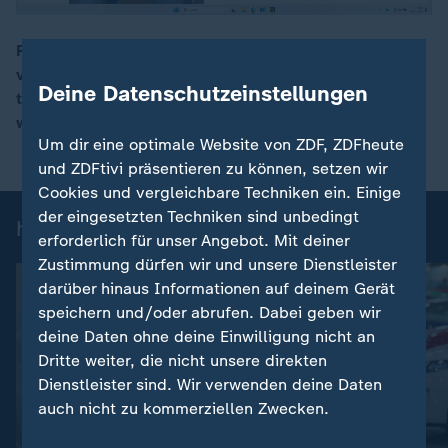
Für Waren außerhalb der EU fällt eine neue Zollgebühr
von drei Euro pro Produkttyp an. Die EU reagiert auf
00:16
Deine Datenschutzeinstellungen
täglich rund 16 Millionen Pakete von Billiganbietern
wie Shein, Temu oder AliExpress.
Um dir eine optimale Website von ZDF, ZDFheute
und ZDFtivi präsentieren zu können, setzen wir
Cookies und vergleichbare Techniken ein. Einige
der eingesetzten Techniken sind unbedingt
heute 19:00 Uhr: Einzelbeiträge
erforderlich für unser Angebot. Mit deiner
Zustimmung dürfen wir und unsere Dienstleister
darüber hinaus Informationen auf deinem Gerät
speichern und/oder abrufen. Dabei geben wir
deine Daten ohne deine Einwilligung nicht an
Dritte weiter, die nicht unsere direkten
Dienstleister sind. Wir verwenden deine Daten
auch nicht zu kommerziellen Zwecken.