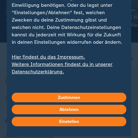
:
Opferzahlen steigen
Liveblog
Einwilligung benötigen. Oder du legst unter
Erdbeben erschüttert
:
Aktuelle Entwicklungen
"Einstellungen/Ablehnen" fest, welchen
Kolumbien - mehr als 100
Iran-Krieg und 
Zwecken du deine Zustimmung gibst und
Tote
Konflikt: Alle N
mit Video
1:40
welchen nicht. Deine Datenschutzeinstellungen
Liveblog
kannst du jederzeit mit Wirkung für die Zukunft
in deinen Einstellungen widerrufen oder ändern.
Hier findest du das Impressum.
nach oben
Weitere Informationen findest du in unserer
Datenschutzerklärung.
Zustimmen
Ablehnen
Aktuell bei ZDFheute
Einstellen
Zuletzt veröffentlicht