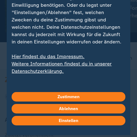
Neues Technologiezentr
Exklusiv
Einwilligung benötigen. Oder du legst unter
Dobrindt will Fo
:
Linken-Chef im ZDF-Sommerinterview
"Einstellungen/Ablehnen" fest, welchen
Drohnensicherhe
Pantisano schließt Wahl von
Zwecken du deine Zustimmung gibst und
CDU-Ministerpräsident nicht
mit Video
2:28
welchen nicht. Deine Datenschutzeinstellungen
aus
kannst du jederzeit mit Wirkung für die Zukunft
in deinen Einstellungen widerrufen oder ändern.
Hier findest du das Impressum.
nach oben
Weitere Informationen findest du in unserer
Datenschutzerklärung.
Zustimmen
Ablehnen
Aktuell bei ZDFheute
Einstellen
Zuletzt veröffentlicht