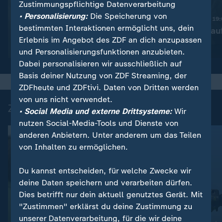
Zustimmungspflichtige Datenverarbeitung
:
Nachrichten | heute 19:00 Uhr
• Personalisierung:
Die Speicherung von
Trotz Krieg:
Nachrichten | heute 19
bestimmten Interaktionen ermöglicht uns, dein
Leihmutterschaft in der
Taiwan rüstet au
Erlebnis im Angebot des ZDF an dich anzupassen
Ukraine
Video
1:38
Video
1:45
und Personalisierungsfunktionen anzubieten.
Dabei personalisieren wir ausschließlich auf
Basis deiner Nutzung von ZDF Streaming, der
ZDFheute und ZDFtivi. Daten von Dritten werden
von uns nicht verwendet.
Zuletzt auf ZDFheute veröffentlicht
• Social Media und externe Drittsysteme:
Wir
nutzen Social-Media-Tools und Dienste von
anderen Anbietern. Unter anderem um das Teilen
von Inhalten zu ermöglichen.
Du kannst entscheiden, für welche Zwecke wir
deine Daten speichern und verarbeiten dürfen.
Dies betrifft nur dein aktuell genutztes Gerät. Mit
"Zustimmen" erklärst du deine Zustimmung zu
unserer Datenverarbeitung, für die wir deine