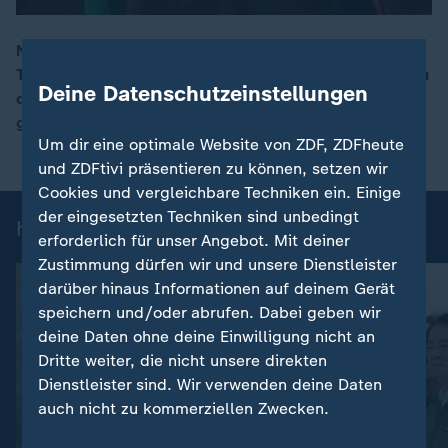
Nach dem US-Angriff auf Venezuela kündigt Präsident
Trump an, amerikanische Konzerne beim Wiederaufbau
00:18
Deine Datenschutzeinstellungen
der Ölindustrie zu fördern. Ziel ist der Zugang zu den
größten Ölreserven der Welt.
Um dir eine optimale Website von ZDF, ZDFheute
und ZDFtivi präsentieren zu können, setzen wir
Cookies und vergleichbare Techniken ein. Einige
der eingesetzten Techniken sind unbedingt
heute 19:00 Uhr: Einzelbeiträge
erforderlich für unser Angebot. Mit deiner
Zustimmung dürfen wir und unsere Dienstleister
darüber hinaus Informationen auf deinem Gerät
speichern und/oder abrufen. Dabei geben wir
deine Daten ohne deine Einwilligung nicht an
Dritte weiter, die nicht unsere direkten
Dienstleister sind. Wir verwenden deine Daten
auch nicht zu kommerziellen Zwecken.