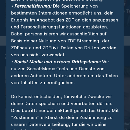
Haftstrafen für
:
Nachrichten | heute 19:00 Uhr
• Personalisierung:
Die Speicherung von
Viele Tote in der Ukraine
rechtsextreme T
bestimmten Interaktionen ermöglicht uns, dein
Erlebnis im Angebot des ZDF an dich anzupassen
Video
1:42
Video
1:42
und Personalisierungsfunktionen anzubieten.
Dabei personalisieren wir ausschließlich auf
Basis deiner Nutzung von ZDF Streaming, der
ZDFheute und ZDFtivi. Daten von Dritten werden
von uns nicht verwendet.
Zuletzt auf ZDFheute veröffentlicht
• Social Media und externe Drittsysteme:
Wir
nutzen Social-Media-Tools und Dienste von
anderen Anbietern. Unter anderem um das Teilen
von Inhalten zu ermöglichen.
Du kannst entscheiden, für welche Zwecke wir
deine Daten speichern und verarbeiten dürfen.
Dies betrifft nur dein aktuell genutztes Gerät. Mit
Interview
"Zustimmen" erklärst du deine Zustimmung zu
:
unserer Datenverarbeitung, für die wir deine
Expertin über niedrige Pegelstände
Olympiasieger vor Schw