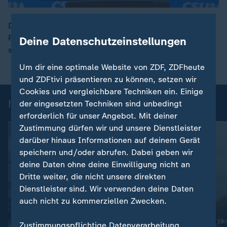
Die CSU hat Ministerpräsident Markus Söder zum
Parteivorsitzenden wiedergewählt – mit seinem bisher
Deine Datenschutzeinstellungen
00:16
schlechtesten Ergebnis.
Um dir eine optimale Website von ZDF, ZDFheute
und ZDFtivi präsentieren zu können, setzen wir
Cookies und vergleichbare Techniken ein. Einige
heute 19:00 Uhr: Einzelbeiträge
der eingesetzten Techniken sind unbedingt
erforderlich für unser Angebot. Mit deiner
Zustimmung dürfen wir und unsere Dienstleister
darüber hinaus Informationen auf deinem Gerät
speichern und/oder abrufen. Dabei geben wir
deine Daten ohne deine Einwilligung nicht an
Dritte weiter, die nicht unsere direkten
Dienstleister sind. Wir verwenden deine Daten
auch nicht zu kommerziellen Zwecken.
Nachrichten | heute 19
Zustimmungspflichtige Datenverarbeitung