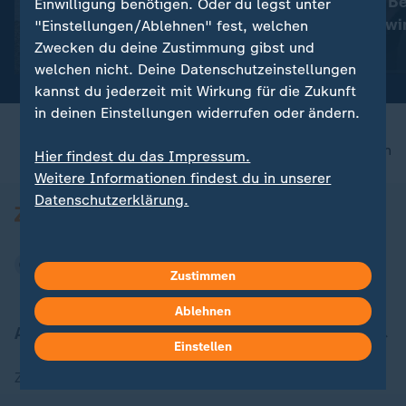
"Rhein ist zentrale
Märtens: "Am Be
Einwilligung benötigen. Oder du legst unter
Lebensader für deutsche
es, alles zu gew
"Einstellungen/Ablehnen" fest, welchen
Industrie"
Zwecken du deine Zustimmung gibst und
mit Video
12:58
mit Video
4:00
welchen nicht. Deine Datenschutzeinstellungen
kannst du jederzeit mit Wirkung für die Zukunft
in deinen Einstellungen widerrufen oder ändern.
nach oben
Hier findest du das Impressum.
Weitere Informationen findest du in unserer
Datenschutzerklärung.
Zustimmen
Ablehnen
Aktuell bei ZDFheute
Einstellen
Zuletzt veröffentlicht