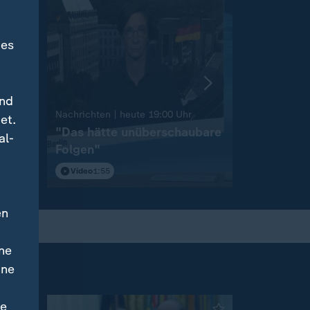
des
und
:
Nachrichten | heute 19:00 Uhr
Nachrichten 
et.
"Das hätte unüberschaubare
Niedrigw
al-
Folgen"
Binnensch
Video
1:55
Video
1:42
en
ne
ine
ne