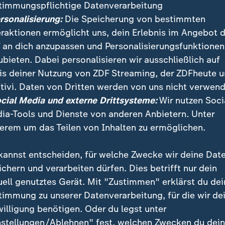
timmungspflichtige Datenverarbeitung
ersonalisierung:
Die Speicherung von bestimmten
eraktionen ermöglicht uns, dein Erlebnis im Angebot 
 an dich anzupassen und Personalisierungsfunktionen
ubieten. Dabei personalisieren wir ausschließlich auf
is deiner Nutzung von ZDF Streaming, der ZDFheute 
:
Nachrichten | heute 19:00 Uhr
tivi. Daten von Dritten werden von uns nicht verwend
Lebenslange Haft nach
:
ichten | heute 19:00 Uhr
ocial Media und externe Drittsysteme:
Wir nutzen Soci
ttlungen dauern an
Anschlag
ia-Tools und Dienste von anderen Anbietern. Unter
deo
1:37
Video
1:33
erem um das Teilen von Inhalten zu ermöglichen.
kannst entscheiden, für welche Zwecke wir deine Dat
ichern und verarbeiten dürfen. Dies betrifft nur dein
uell genutztes Gerät. Mit "Zustimmen" erklärst du dei
fentlicht
timmung zu unserer Datenverarbeitung, für die wir de
willigung benötigen. Oder du legst unter
nstellungen/Ablehnen" fest, welchen Zwecken du dei