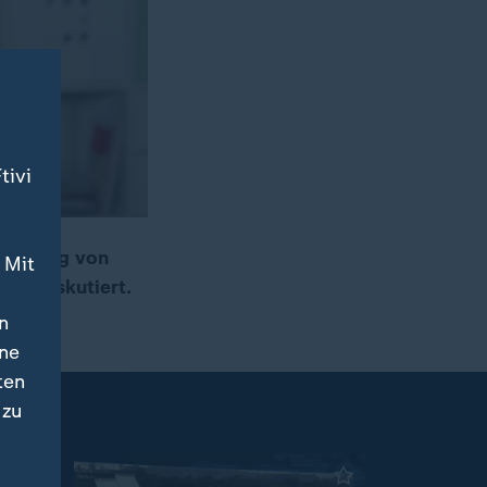
tivi
 Nutzung von
 Mit
ung diskutiert.
n
ine
ten
 zu