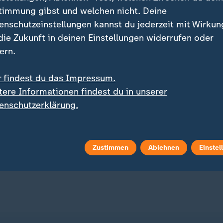
timmung gibst und welchen nicht. Deine
enschutzeinstellungen kannst du jederzeit mit Wirkun
 die Zukunft in deinen Einstellungen widerrufen oder
ern.
r findest du das Impressum.
Vor Start in die Saison der 2. L
tere Informationen findest du in unserer
Wohin führt Herthas gro
:
llionen Dollar
enschutzerklärung.
Ausverkauf?
nügender Kinderschutz:
 zu Millionenstrafe
mit Video
0:56
teilt
Zustimmen
Ablehnen
Einstel