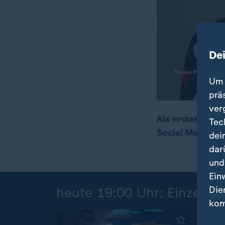
De
Um 
prä
ver
Als erstes Land 
Tec
Social Media ein
dei
00:18
01:36
dar
und
Ein
Die
heute 19:00 Uhr: Einzelbei
kom