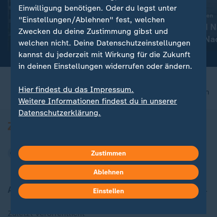
:
Wahlkampf
Liveblog
Einwilligung benötigen. Oder du legst unter
Berlin streitet über
:
Aktuelle Entwicklungen
"Einstellungen/Ablehnen" fest, welchen
Enteignungen - wie
Iran-Krieg und 
Zwecken du deine Zustimmung gibst und
realistisch ist das?
Konflikt: Alle N
mit Video
2:32
welchen nicht. Deine Datenschutzeinstellungen
Liveblog
kannst du jederzeit mit Wirkung für die Zukunft
in deinen Einstellungen widerrufen oder ändern.
Hier findest du das Impressum.
nach oben
Weitere Informationen findest du in unserer
Datenschutzerklärung.
Zustimmen
Ablehnen
Aktuell bei ZDFheute
Einstellen
Zuletzt veröffentlicht