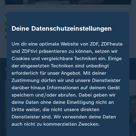
Vor dem Oberlandesgericht Dresden hat der Prozess
gegen eine mutmaßlich linksextremistische Gruppe
00:17
Deine Datenschutzeinstellungen
begonnen. Sie soll über Jahre Angriffe auf
Rechtsextreme verübt haben.
Um dir eine optimale Website von ZDF, ZDFheute
und ZDFtivi präsentieren zu können, setzen wir
Cookies und vergleichbare Techniken ein. Einige
der eingesetzten Techniken sind unbedingt
heute 19:00 Uhr: Einzelbeiträge
erforderlich für unser Angebot. Mit deiner
Zustimmung dürfen wir und unsere Dienstleister
darüber hinaus Informationen auf deinem Gerät
speichern und/oder abrufen. Dabei geben wir
deine Daten ohne deine Einwilligung nicht an
Dritte weiter, die nicht unsere direkten
Dienstleister sind. Wir verwenden deine Daten
auch nicht zu kommerziellen Zwecken.