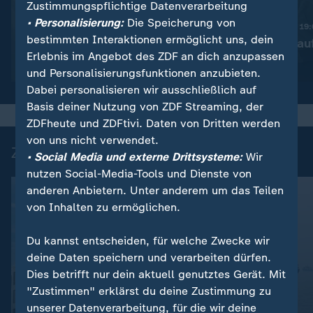
Zustimmungspflichtige Datenverarbeitung
:
Nachrichten | heute 19:00 Uhr
• Personalisierung:
Die Speicherung von
Trotz Krieg:
Nachrichten | heute 19
bestimmten Interaktionen ermöglicht uns, dein
Leihmutterschaft in der
Taiwan rüstet au
Erlebnis im Angebot des ZDF an dich anzupassen
Ukraine
Video
1:38
Video
1:45
und Personalisierungsfunktionen anzubieten.
Dabei personalisieren wir ausschließlich auf
Basis deiner Nutzung von ZDF Streaming, der
ZDFheute und ZDFtivi. Daten von Dritten werden
von uns nicht verwendet.
Zuletzt auf ZDFheute veröffentlicht
• Social Media und externe Drittsysteme:
Wir
nutzen Social-Media-Tools und Dienste von
anderen Anbietern. Unter anderem um das Teilen
von Inhalten zu ermöglichen.
Du kannst entscheiden, für welche Zwecke wir
deine Daten speichern und verarbeiten dürfen.
Dies betrifft nur dein aktuell genutztes Gerät. Mit
"Zustimmen" erklärst du deine Zustimmung zu
FAQ
unserer Datenverarbeitung, für die wir deine