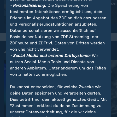
Mehr Prävention
:
Wetter
• Personalisierung:
Die Speicherung von
So wird das Wetter
Waldbrände
bestimmten Interaktionen ermöglicht uns, dein
Erlebnis im Angebot des ZDF an dich anzupassen
Video
1:20
Video
1:32
und Personalisierungsfunktionen anzubieten.
Dabei personalisieren wir ausschließlich auf
Basis deiner Nutzung von ZDF Streaming, der
ZDFheute und ZDFtivi. Daten von Dritten werden
von uns nicht verwendet.
Zuletzt auf ZDFheute veröffentlicht
• Social Media und externe Drittsysteme:
Wir
nutzen Social-Media-Tools und Dienste von
anderen Anbietern. Unter anderem um das Teilen
von Inhalten zu ermöglichen.
Du kannst entscheiden, für welche Zwecke wir
deine Daten speichern und verarbeiten dürfen.
Dies betrifft nur dein aktuell genutztes Gerät. Mit
"Zustimmen" erklärst du deine Zustimmung zu
:
unserer Datenverarbeitung, für die wir deine
Ähnliche Fälle bei OpenAI und Anthropic
Liveblog