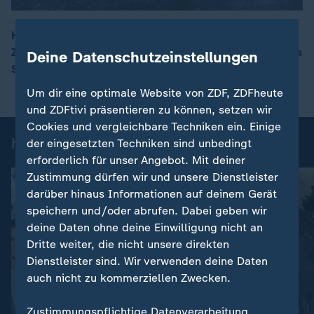
Heute Abend ist der Höhepunkt der Sternschnuppen-
Zeit: Die Perseiden sorgen im August für ein funkelndes
Deine Datenschutzeinstellungen
00:17
Schauspiel aus verglühendem Kometenstaub.
Um dir eine optimale Website von ZDF, ZDFheute
und ZDFtivi präsentieren zu können, setzen wir
Cookies und vergleichbare Techniken ein. Einige
heute-Nachrichten: Einzelbeiträge
der eingesetzten Techniken sind unbedingt
erforderlich für unser Angebot. Mit deiner
Zustimmung dürfen wir und unsere Dienstleister
darüber hinaus Informationen auf deinem Gerät
speichern und/oder abrufen. Dabei geben wir
deine Daten ohne deine Einwilligung nicht an
Dritte weiter, die nicht unsere direkten
Dienstleister sind. Wir verwenden deine Daten
auch nicht zu kommerziellen Zwecken.
:
Nachrichten | heute
Zustimmungspflichtige Datenverarbeitung