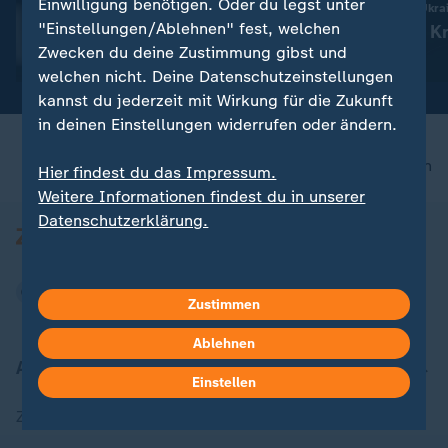
Auch KI von Meta hackte
Einwilligung benötigen. Oder du legst unter
Russland greift die Ukra
sich in fremde Firma
"Einstellungen/Ablehnen" fest, welchen
Aktuelles zum Kr
Zwecken du deine Zustimmung gibst und
Ukraine
mit Video
0:26
welchen nicht. Deine Datenschutzeinstellungen
kannst du jederzeit mit Wirkung für die Zukunft
in deinen Einstellungen widerrufen oder ändern.
nach oben
Hier findest du das Impressum.
Weitere Informationen findest du in unserer
Datenschutzerklärung.
Zustimmen
Ablehnen
Aktuell bei ZDFheute
Einstellen
Zuletzt veröffentlicht