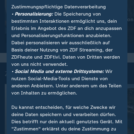
Zustimmungspflichtige Datenverarbeitung
:
Nachrichten | heute
• Personalisierung:
Die Speicherung von
Mehr Prävention
:
Wetter
bestimmten Interaktionen ermöglicht uns, dein
So wird das Wetter
Waldbrände
Erlebnis im Angebot des ZDF an dich anzupassen
und Personalisierungsfunktionen anzubieten.
Video
1:20
Video
1:32
Dabei personalisieren wir ausschließlich auf
Basis deiner Nutzung von ZDF Streaming, der
ZDFheute und ZDFtivi. Daten von Dritten werden
von uns nicht verwendet.
• Social Media und externe Drittsysteme:
Wir
Zuletzt auf ZDFheute veröffentlicht
nutzen Social-Media-Tools und Dienste von
anderen Anbietern. Unter anderem um das Teilen
von Inhalten zu ermöglichen.
Du kannst entscheiden, für welche Zwecke wir
deine Daten speichern und verarbeiten dürfen.
Dies betrifft nur dein aktuell genutztes Gerät. Mit
"Zustimmen" erklärst du deine Zustimmung zu