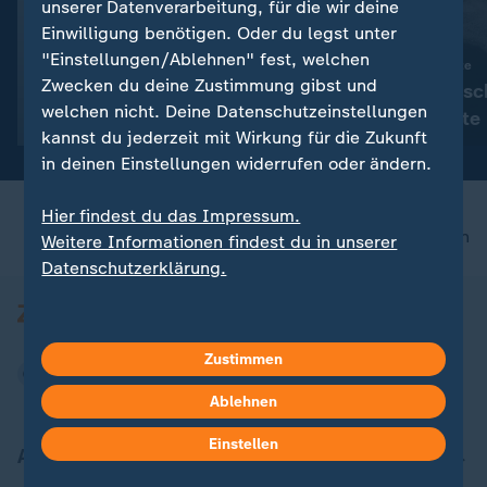
unserer Datenverarbeitung, für die wir deine
Einwilligung benötigen. Oder du legst unter
"Einstellungen/Ablehnen" fest, welchen
Update
:
Trockenheit und Hitze
Zwecken du deine Zustimmung gibst und
Flüsse in Deutsc
:
Update am Morgen
welchen nicht. Deine Datenschutzeinstellungen
Chefsache Niedrigwasser
Ausgetrocknete 
kannst du jederzeit mit Wirkung für die Zukunft
niedrige Pegel
in deinen Einstellungen widerrufen oder ändern.
Hier findest du das Impressum.
nach oben
Weitere Informationen findest du in unserer
Datenschutzerklärung.
Zustimmen
Ablehnen
Einstellen
Aktuell bei ZDFheute