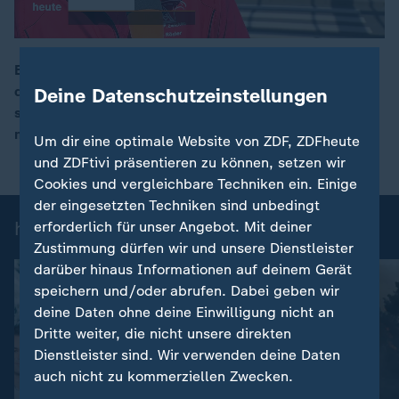
Ein drastischer Sparkurs soll den Autokonzern VW aus
der Krise holen. Statt 50.000 könnten weltweit nun
Deine Datenschutzeinstellungen
00:17
sogar bis zu 100.000 Stellen abgebaut werden,
mehreren deutschen Werken droht das Aus.
Um dir eine optimale Website von ZDF, ZDFheute
und ZDFtivi präsentieren zu können, setzen wir
Cookies und vergleichbare Techniken ein. Einige
der eingesetzten Techniken sind unbedingt
heute-Nachrichten: Einzelbeiträge
erforderlich für unser Angebot. Mit deiner
Zustimmung dürfen wir und unsere Dienstleister
darüber hinaus Informationen auf deinem Gerät
speichern und/oder abrufen. Dabei geben wir
deine Daten ohne deine Einwilligung nicht an
Dritte weiter, die nicht unsere direkten
Dienstleister sind. Wir verwenden deine Daten
auch nicht zu kommerziellen Zwecken.