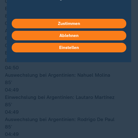
04:50
Einwechslung bei Schweiz: Silvan Widmer
86′
04:50
Zustimmen
Auswechslung bei Schweiz: Djibril Sow
Ablehnen
85′
04:50
Einstellen
Einwechslung bei Argentinien: Gonzalo Montiel
85′
04:50
Auswechslung bei Argentinien: Nahuel Molina
85′
04:49
Einwechslung bei Argentinien: Lautaro Martínez
85′
04:49
Auswechslung bei Argentinien: Rodrigo De Paul
85′
04:49