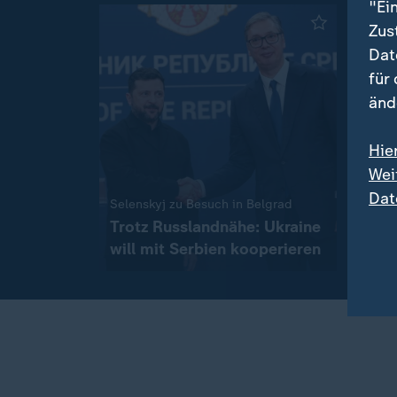
"Ei
Zus
Dat
für
änd
Hie
Wei
Eiskal
Dat
Eint
:
Selenskyj zu Besuch in Belgrad
über
Trotz Russlandnähe: Ukraine
Erst
will mit Serbien kooperieren
mit