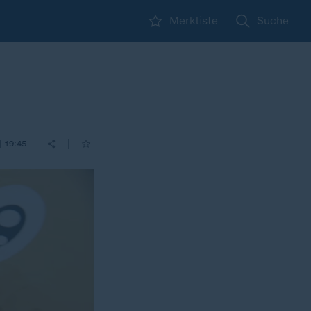
Merkliste
Suche
|
| 19:45