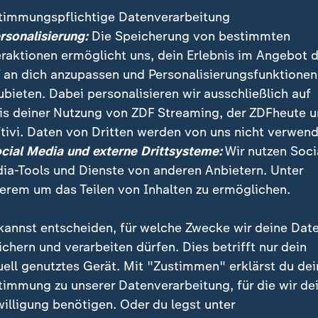
timmungspflichtige Datenverarbeitung
ersonalisierung:
Die Speicherung von bestimmten
eraktionen ermöglicht uns, dein Erlebnis im Angebot 
 an dich anzupassen und Personalisierungsfunktionen
ubieten. Dabei personalisieren wir ausschließlich auf
is deiner Nutzung von ZDF Streaming, der ZDFheute 
tivi. Daten von Dritten werden von uns nicht verwend
:
Nachrichten | heute 19:00 Uhr
ocial Media und externe Drittsysteme:
Wir nutzen Soci
Welttag des Bieres: Bra
:
ichten | heute 19:00 Uhr
ia-Tools und Dienste von anderen Anbietern. Unter
immbad statt Theater
unter Druck
erem um das Teilen von Inhalten zu ermöglichen.
deo
1:49
Video
1:33
kannst entscheiden, für welche Zwecke wir deine Dat
ichern und verarbeiten dürfen. Dies betrifft nur dein
uell genutztes Gerät. Mit "Zustimmen" erklärst du dei
timmung zu unserer Datenverarbeitung, für die wir de
fentlicht
willigung benötigen. Oder du legst unter