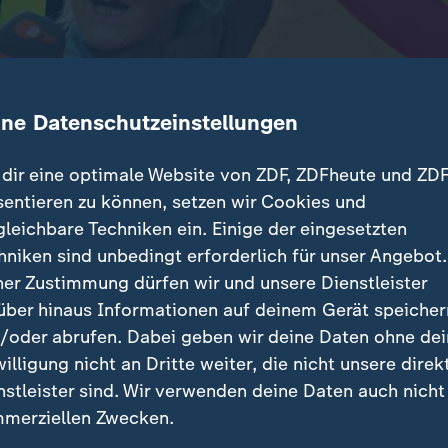
ine Datenschutzeinstellungen
dir eine optimale Website von ZDF, ZDFheute und ZDF
sentieren zu können, setzen wir Cookies und
gleichbare Techniken ein. Einige der eingesetzten
 Menschen haben in Erfurt gegen den AfD-Parteitag d
hniken sind unbedingt erforderlich für unser Angebot.
en, Protestzügen und einem "Fest der Demokratie" set
ner Zustimmung dürfen wir und unsere Dienstleister
Rechtsextremismus.
über hinaus Informationen auf deinem Gerät speicher
/oder abrufen. Dabei geben wir deine Daten ohne de
willigung nicht an Dritte weiter, die nicht unsere direk
nstleister sind. Wir verwenden deine Daten auch nicht
träge
merziellen Zwecken.