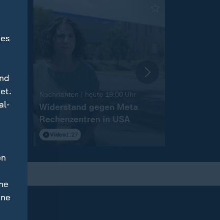
des
und
et.
:
Nachrichten | heute 19:00 Uhr
Nachrichten 
al-
nche
Widerstand gegen Meta
Landtagsw
Rechenzentren in USA
Sachsen-
Video
1:27
Video
2:12
en
ne
ine