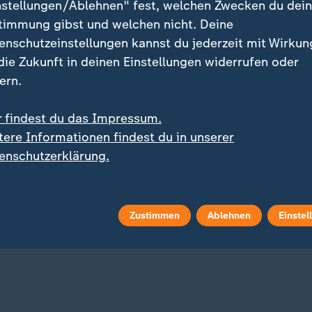
nstellungen/Ablehnen" fest, welchen Zwecken du dei
timmung gibst und welchen nicht. Deine
enschutzeinstellungen kannst du jederzeit mit Wirkun
 die Zukunft in deinen Einstellungen widerrufen oder
ern.
r findest du das Impressum.
tere Informationen findest du in unserer
:
:
t mit 6:1 an die Tabellenspitze
Schwimm-EM - High Diving
enschutzerklärung.
racht Braunschweig
Maike Halbisch mit dem
rollt Magdeburg und ist
letzten Sprung noch zu
er
Bronze
 Video
1:55
mit Video
5:15
Zustimmen
Ablehnen
Einstel