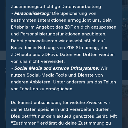
Zustimmungspflichtige Datenverarbeitung
:
Nachrichten | heute 19:00 Uhr
• Personalisierung:
Die Speicherung von
Trotz Krieg:
Nachrichten | heute 19
bestimmten Interaktionen ermöglicht uns, dein
Leihmutterschaft in der
Schwimmbad sta
Erlebnis im Angebot des ZDF an dich anzupassen
Ukraine
und Personalisierungsfunktionen anzubieten.
Video
1:38
Video
1:49
Dabei personalisieren wir ausschließlich auf
Basis deiner Nutzung von ZDF Streaming, der
ZDFheute und ZDFtivi. Daten von Dritten werden
von uns nicht verwendet.
• Social Media und externe Drittsysteme:
Wir
Zuletzt auf ZDFheute veröffentlicht
nutzen Social-Media-Tools und Dienste von
anderen Anbietern. Unter anderem um das Teilen
von Inhalten zu ermöglichen.
Du kannst entscheiden, für welche Zwecke wir
deine Daten speichern und verarbeiten dürfen.
Dies betrifft nur dein aktuell genutztes Gerät. Mit
"Zustimmen" erklärst du deine Zustimmung zu