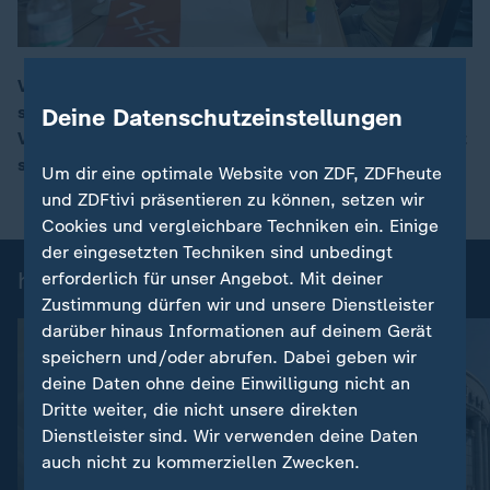
Vor dem Start in die erste Klasse werden Kinder in der
sogenannten "Klasse Null" gezielt gefördert. Das
Deine Datenschutzeinstellungen
00:16
Vorschulprogramm soll für mehr Chancengerechtigkeit
sorgen.
Um dir eine optimale Website von ZDF, ZDFheute
und ZDFtivi präsentieren zu können, setzen wir
Cookies und vergleichbare Techniken ein. Einige
der eingesetzten Techniken sind unbedingt
heute 19:00 Uhr: Einzelbeiträge
erforderlich für unser Angebot. Mit deiner
Zustimmung dürfen wir und unsere Dienstleister
darüber hinaus Informationen auf deinem Gerät
speichern und/oder abrufen. Dabei geben wir
deine Daten ohne deine Einwilligung nicht an
Dritte weiter, die nicht unsere direkten
Dienstleister sind. Wir verwenden deine Daten
auch nicht zu kommerziellen Zwecken.