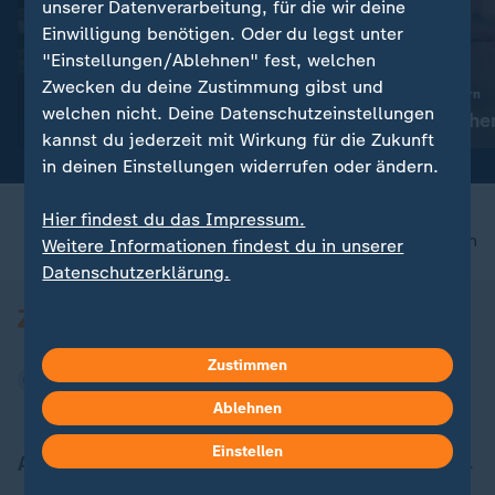
unserer Datenverarbeitung, für die wir deine
Einwilligung benötigen. Oder du legst unter
Liveblog
"Einstellungen/Ablehnen" fest, welchen
Bilderserie
:
Russland greift die Ukraine an
Zwecken du deine Zustimmung gibst und
Aktuelles zum Krieg in der
:
Promi-News in Bildern
welchen nicht. Deine Datenschutzeinstellungen
Ukraine
Ralf Schumache
kannst du jederzeit mit Wirkung für die Zukunft
in deinen Einstellungen widerrufen oder ändern.
Hier findest du das Impressum.
nach oben
Weitere Informationen findest du in unserer
Datenschutzerklärung.
Zustimmen
Ablehnen
Einstellen
Aktuell bei ZDFheute