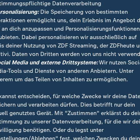
timmungspflichtige Datenverarbeitung
ersonalisierung:
Die Speicherung von bestimmten
eraktionen ermöglicht uns, dein Erlebnis im Angebot 
 an dich anzupassen und Personalisierungsfunktionen
ubieten. Dabei personalisieren wir ausschließlich auf
is deiner Nutzung von ZDF Streaming, der ZDFheute 
:
Nachrichten | heute 19:00 Uhr
tivi. Daten von Dritten werden von uns nicht verwend
Lebenslange Haft nach
:
ichten | heute 19:00 Uhr
ocial Media und externe Drittsysteme:
Wir nutzen Soci
ttlungen dauern an
Anschlag
ia-Tools und Dienste von anderen Anbietern. Unter
deo
1:37
Video
1:33
erem um das Teilen von Inhalten zu ermöglichen.
kannst entscheiden, für welche Zwecke wir deine Dat
ichern und verarbeiten dürfen. Dies betrifft nur dein
uell genutztes Gerät. Mit "Zustimmen" erklärst du dei
fentlicht
timmung zu unserer Datenverarbeitung, für die wir de
willigung benötigen. Oder du legst unter
nstellungen/Ablehnen" fest, welchen Zwecken du dei