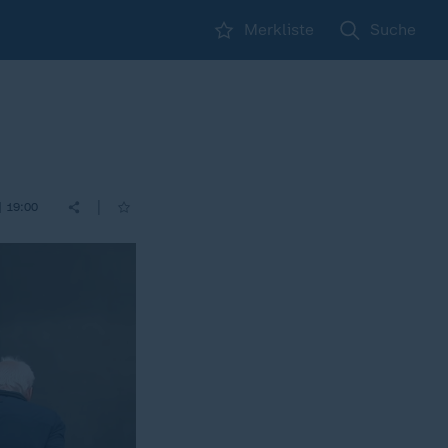
Merkliste
Suche
|
| 19:00