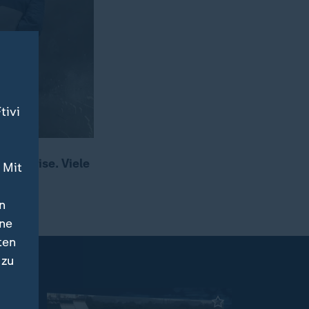
tivi
uenskrise. Viele
 Mit
n
ine
ten
 zu