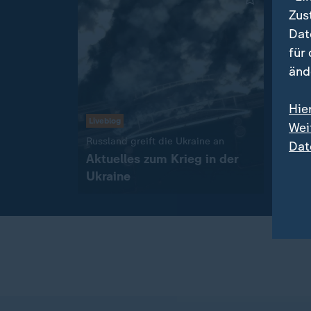
Zus
Dat
für
änd
Hie
Schw
Liveblog
Wei
Gold
:
Russland greift die Ukraine an
Dat
Knoc
Aktuelles zum Krieg in der
Frei
Ukraine
mit