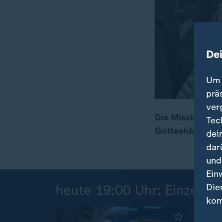
De
Um 
prä
ver
Die Missbrauchss
Tec
Gotteshäuser we
dei
00:17
01:41
dar
und
Ein
Die
heute 19:00 Uhr: Einzelbei
kom