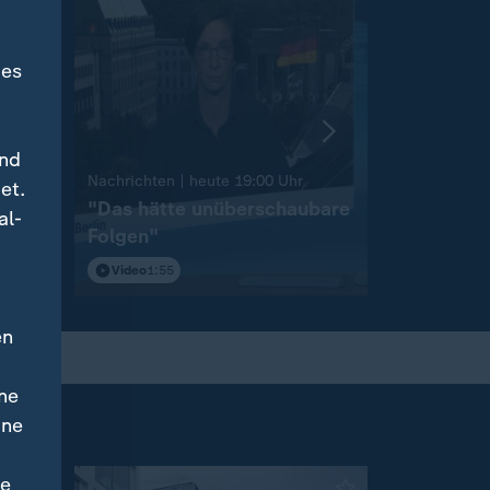
des
und
:
Nachrichten | heute 19:00 Uhr
Nachrichten 
et.
"Das hätte unüberschaubare
Niedrigw
al-
Folgen"
Binnensch
Video
1:55
Video
1:42
en
ne
ine
ne