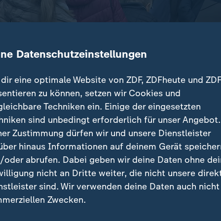
ine Datenschutzeinstellungen
dir eine optimale Website von ZDF, ZDFheute und ZDF
sentieren zu können, setzen wir Cookies und
gleichbare Techniken ein. Einige der eingesetzten
kandale führten die Kirchen in eine ernsthafte Vertra
hniken sind unbedingt erforderlich für unser Angebot.
rden stillgelegt und auf andere Weise genutzt.
ner Zustimmung dürfen wir und unsere Dienstleister
über hinaus Informationen auf deinem Gerät speicher
/oder abrufen. Dabei geben wir deine Daten ohne de
willigung nicht an Dritte weiter, die nicht unsere direk
nstleister sind. Wir verwenden deine Daten auch nicht
träge
merziellen Zwecken.