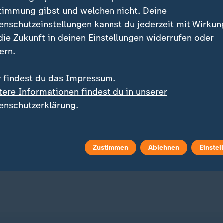
timmung gibst und welchen nicht. Deine
enschutzeinstellungen kannst du jederzeit mit Wirkun
 die Zukunft in deinen Einstellungen widerrufen oder
ern.
r findest du das Impressum.
:
:
imm-EM
Rentenreform in Gefahr?
tere Informationen findest du in unserer
 für Isabel Gose im
Warum die "Rente mit 6
enschutzerklärung.
kout-Sprint im
entscheidend für
wasser
Reformpläne ist
 Video
81:13
mit Video
11:04
Zustimmen
Ablehnen
Einstel