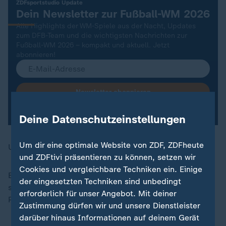
:
ZDFsportstudio Update
Dein Newsletter zur Fußball-WM 2026
Alle Highlights der WM-Spiele aus der Nacht, Updates
zum DFB-Team und die wichtigsten Nachrichten zur
Fußball-WM 2026 – kompakt und aktuell. Jetzt
abonnieren!
Newsletter abonnieren
Mit dem Abonnieren-Button akzeptieren Sie unsere
Nutzungsbedingungen.
Deine Datenschutzeinstellungen
Um dir eine optimale Website von ZDF, ZDFheute
Update:
und ZDFtivi präsentieren zu können, setzen wir
Cookies und vergleichbare Techniken ein. Einige
Ecuador gewinnt mit 2:1 gegen Deutschland und
der eingesetzten Techniken sind unbedingt
schnappt sich auf dem letzten Drücker noch ein
erforderlich für unser Angebot. Mit deiner
Playoffs-Ticket.
Zustimmung dürfen wir und unsere Dienstleister
darüber hinaus Informationen auf deinem Gerät