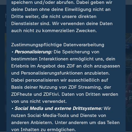
speichern und/oder abrufen. Dabei geben wir
deine Daten ohne deine Einwilligung nicht an
Nach dem WM-Spiel: Deutschland -
Dritte weiter, die nicht unsere direkten
Ecuador
Dienstleister sind. Wir verwenden deine Daten
auch nicht zu kommerziellen Zwecken.
Zustimmungspflichtige Datenverarbeitung
• Personalisierung:
Die Speicherung von
bestimmten Interaktionen ermöglicht uns, dein
Erlebnis im Angebot des ZDF an dich anzupassen
und Personalisierungsfunktionen anzubieten.
Dabei personalisieren wir ausschließlich auf
Analyse
Basis deiner Nutzung von ZDF Streaming, der
:
Nach dem 1:2 gegen Ecuador
DFB-Elf mit 1:2 gegen E
ZDFheute und ZDFtivi. Daten von Dritten werden
Die Zweifel am DFB-Team
Manuel Neuers F
von uns nicht verwendet.
wachsen
guten Taten
• Social Media und externe Drittsysteme:
Wir
nutzen Social-Media-Tools und Dienste von
mit Video
7:56
mit Video
7:56
anderen Anbietern. Unter anderem um das Teilen
von Inhalten zu ermöglichen.