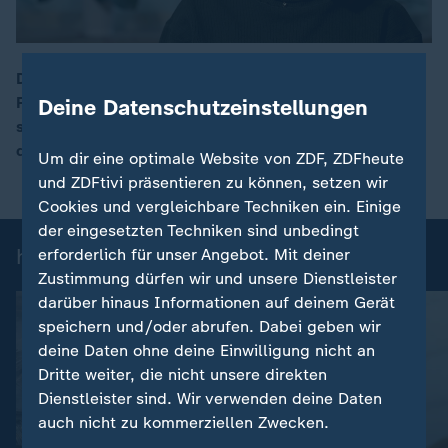
Durch künstliche Intelligenz werden aus harmlosen
Fotos pornografische Inhalte entwickelt. Gegen die
Deine Datenschutzeinstellungen
00:15
sogenannten "Deepfake-Pornos" gibt es noch keine
direkte gesetzliche Handhabe.
Um dir eine optimale Website von ZDF, ZDFheute
und ZDFtivi präsentieren zu können, setzen wir
Cookies und vergleichbare Techniken ein. Einige
der eingesetzten Techniken sind unbedingt
heute 19:00 Uhr: Einzelbeiträge
erforderlich für unser Angebot. Mit deiner
Zustimmung dürfen wir und unsere Dienstleister
darüber hinaus Informationen auf deinem Gerät
speichern und/oder abrufen. Dabei geben wir
deine Daten ohne deine Einwilligung nicht an
Dritte weiter, die nicht unsere direkten
Dienstleister sind. Wir verwenden deine Daten
auch nicht zu kommerziellen Zwecken.