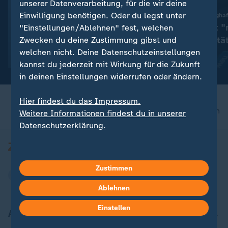
unserer Datenverarbeitung, für die wir deine
Einwilligung benötigen. Oder du legst unter
:
Machtkampf im Weltfußball
Drohnenfund am Flughaf
WM-Endspiel 2030 an
Dobrindt sieht "
"Einstellungen/Ablehnen" fest, welchen
Marokko versprochen? FIFA
Gefahrenqualitä
Zwecken du deine Zustimmung gibst und
welchen nicht. Deine Datenschutzeinstellungen
dementiert
mit Video
0:24
mit Video
1:46
kannst du jederzeit mit Wirkung für die Zukunft
in deinen Einstellungen widerrufen oder ändern.
Hier findest du das Impressum.
nach oben
Weitere Informationen findest du in unserer
Datenschutzerklärung.
Zustimmen
Ablehnen
Einstellen
Aktuell bei ZDFheute