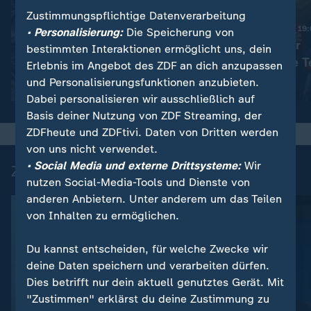
Zustimmungspflichtige Datenverarbeitung
Nachrichten | heute 19
• Personalisierung:
Die Speicherung von
Haftstrafen für
:
Nachrichten | heute 19:00 Uhr
bestimmten Interaktionen ermöglicht uns, dein
Viele Tote in der Ukraine
rechtsextreme T
Erlebnis im Angebot des ZDF an dich anzupassen
und Personalisierungsfunktionen anzubieten.
Video
1:42
Video
1:42
Dabei personalisieren wir ausschließlich auf
Basis deiner Nutzung von ZDF Streaming, der
ZDFheute und ZDFtivi. Daten von Dritten werden
von uns nicht verwendet.
• Social Media und externe Drittsysteme:
Wir
Zuletzt auf ZDFheute veröffentlicht
nutzen Social-Media-Tools und Dienste von
anderen Anbietern. Unter anderem um das Teilen
von Inhalten zu ermöglichen.
Du kannst entscheiden, für welche Zwecke wir
deine Daten speichern und verarbeiten dürfen.
Dies betrifft nur dein aktuell genutztes Gerät. Mit
"Zustimmen" erklärst du deine Zustimmung zu