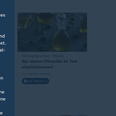
des
und
et.
al-
:
Stiftung Warentest: Olivenöl
Nur sieben Olivenöle im Test
n
empfehlenswert
von Gereon Helmes
en
mit Video
5:11
ne
ine
ne