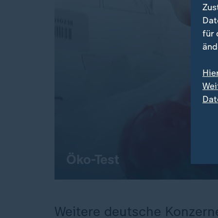
Zus
Dat
für
änd
Hie
Wei
Dat
Öko-Test
Weitere deutsche Konzerne