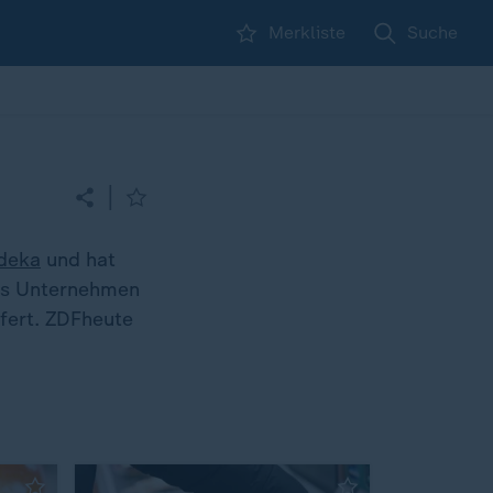
Merkliste
Suche
|
deka
und hat
das Unternehmen
efert. ZDFheute