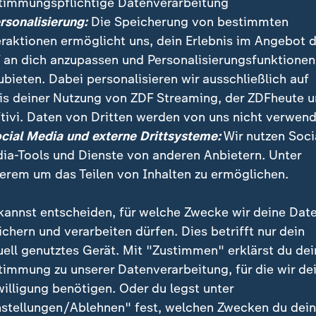
timmungspflichtige Datenverarbeitung
t Video
1:33
Video
1:16
ersonalisierung:
Die Speicherung von bestimmten
eraktionen ermöglicht uns, dein Erlebnis im Angebot 
 an dich anzupassen und Personalisierungsfunktionen
ubieten. Dabei personalisieren wir ausschließlich auf
is deiner Nutzung von ZDF Streaming, der ZDFheute 
tivi. Daten von Dritten werden von uns nicht verwend
ocial Media und externe Drittsysteme:
Wir nutzen Soci
ergleich beim Einkaufen
ia-Tools und Dienste von anderen Anbietern. Unter
:
Verbraucher entlasten
bote bieten mehr
Supermärkte wollen bei
erem um das Teilen von Inhalten zu ermöglichen.
arnis als Treue-Apps
Preissenkungen nachziehe
kannst entscheiden, für welche Zwecke wir deine Dat
t Video
3:39
ichern und verarbeiten dürfen. Dies betrifft nur dein
uell genutztes Gerät. Mit "Zustimmen" erklärst du dei
timmung zu unserer Datenverarbeitung, für die wir de
willigung benötigen. Oder du legst unter
nstellungen/Ablehnen" fest, welchen Zwecken du dei