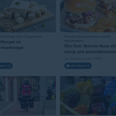
Nachfrage nach Sojaprodukt
:
Brioche-Burgerbrötchen wenig
überzeugend
-Mangel im
Öko-Test: Brioche-Buns oft
rmarktregal
salzig und pestizidbelaste
von Florence-Anne Kälble
deo
0:32
mit Video
0:48