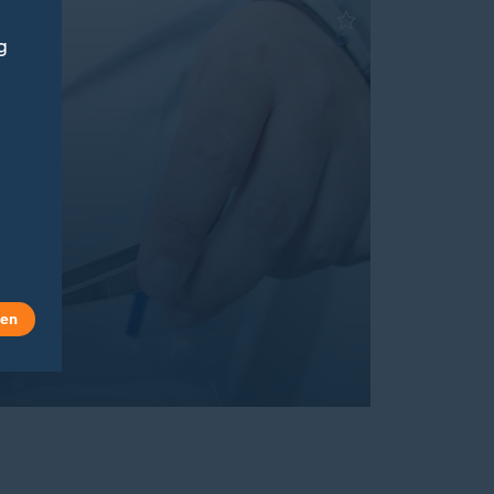
g
len