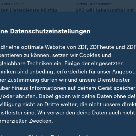
, Flink und Co.
:
Vorbild Griechenland
tzen Lieferdienste künftig
SPD will Lebensmittel mit
Supermarkt?
"Deutschland-Korb" billig
machen
chard Luttke
ine Datenschutzeinstellungen
von Henning Behrens
t Video
1:30
mit Video
1:30
dir eine optimale Website von ZDF, ZDFheute und ZDF
sentieren zu können, setzen wir Cookies und
gleichbare Techniken ein. Einige der eingesetzten
hniken sind unbedingt erforderlich für unser Angebot.
ner Zustimmung dürfen wir und unsere Dienstleister
über hinaus Informationen auf deinem Gerät speicher
/oder abrufen. Dabei geben wir deine Daten ohne de
mittelpreise
:
Nachrichten | heute
willigung nicht an Dritte weiter, die nicht unsere direk
chten warnt vor
"Nur noch vier Große hab
nstleister sind. Wir verwenden deine Daten auch nicht
tmacht der
das Sagen"
merziellen Zwecken.
rmarktriesen
nna-Maria Schuck