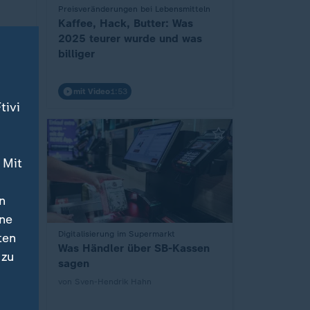
:
Preisveränderungen bei Lebensmitteln
Kaffee, Hack, Butter: Was
er
2025 teurer wurde und was
billiger
mit Video
1:53
tivi
 Mit
n
ine
:
Digitalisierung im Supermarkt
ten
en
Was Händler über SB-Kassen
 zu
sagen
von Sven-Hendrik Hahn