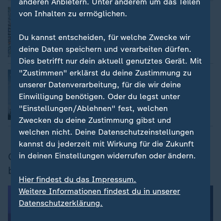
anderen Anbietern. Unter anderem um das Teilen
Handel und Versorgung mit Arznei
:
von Inhalten zu ermöglichen.
Deutsche Pharmaindustrie: Sorge vor
US-Zöllen
Du kannst entscheiden, für welche Zwecke wir
von Frank Bethmann
deine Daten speichern und verarbeiten dürfen.
Dies betrifft nur dein aktuell genutztes Gerät. Mit
"Zustimmen" erklärst du deine Zustimmung zu
Dilemma unterm Bayer-Kreuz
:
Der wankende Gigant
unserer Datenverarbeitung, für die wir deine
von Klaus Weber
Einwilligung benötigen. Oder du legst unter
"Einstellungen/Ablehnen" fest, welchen
mit Video
44:06
Zwecken du deine Zustimmung gibst und
welchen nicht. Deine Datenschutzeinstellungen
kannst du jederzeit mit Wirkung für die Zukunft
Glyphosat: Klage, Krise, Kursverluste
in deinen Einstellungen widerrufen oder ändern.
bei Bayer
Hier findest du das Impressum.
Weitere Informationen findest du in unserer
Datenschutzerklärung.