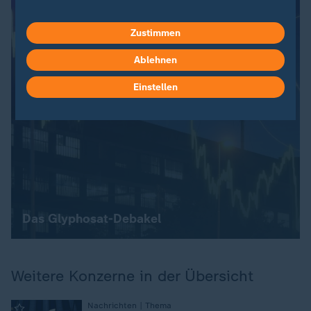
Zustimmen
Ablehnen
Einstellen
Das Glyphosat-Debakel
Weitere Konzerne in der Übersicht
:
Nachrichten | Thema