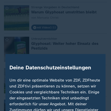
Strenge Vorgaben in Deutschland
:
Warum Glyphosat umstritten bleibt
von Manuela Christ
mit Video
0:53
Unkrautvernichter
:
Glyphosat: Weiter hoher Einsatz des
Pestizids
Video
0:53
Deine Datenschutzeinstellungen
Baum bewusst vergiftet
:
200 Jahre alte Eiche todkrank
Um dir eine optimale Website von ZDF, ZDFheute
und ZDFtivi präsentieren zu können, setzen wir
Video
1:25
Cookies und vergleichbare Techniken ein. Einige
der eingesetzten Techniken sind unbedingt
Aktienkurs erholt sich
:
erforderlich für unser Angebot. Mit deiner
Schafft die Bayer AG den Turnaround?
Zustimmung dürfen wir und unsere Dienstleister