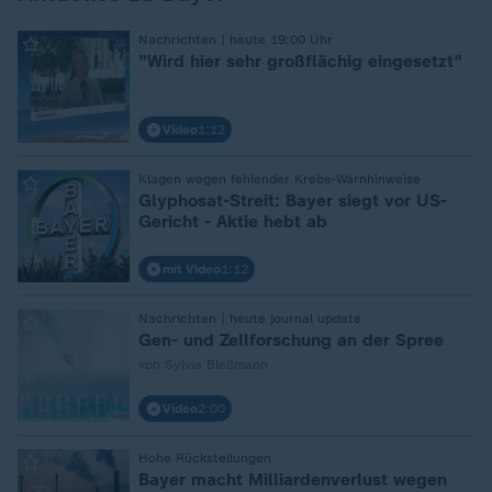
Nachrichten | heute 19:00 Uhr
:
"Wird hier sehr großflächig eingesetzt"
Video
1:12
Klagen wegen fehlender Krebs-Warnhinweise
:
Glyphosat-Streit: Bayer siegt vor US-
Gericht - Aktie hebt ab
mit Video
1:12
Nachrichten | heute journal update
:
Gen- und Zellforschung an der Spree
von Sylvia Bleßmann
Video
2:00
Hohe Rückstellungen
:
Bayer macht Milliardenverlust wegen