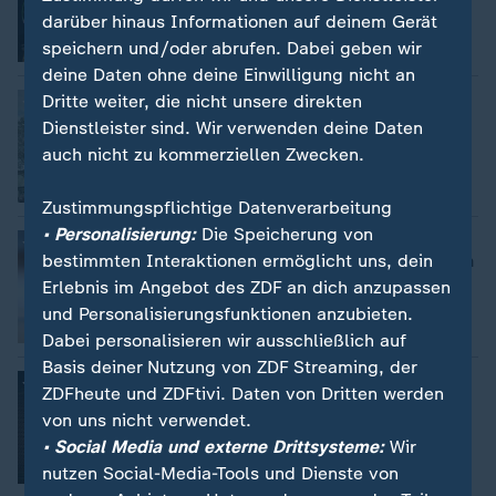
von Ralph Goldmann
darüber hinaus Informationen auf deinem Gerät
speichern und/oder abrufen. Dabei geben wir
deine Daten ohne deine Einwilligung nicht an
Dritte weiter, die nicht unsere direkten
Nachrichten | heute - in Deutschland
:
Giftattacken gegen Bäume
Dienstleister sind. Wir verwenden deine Daten
von Isabel de la Vega
auch nicht zu kommerziellen Zwecken.
Video
1:48
Zustimmungspflichtige Datenverarbeitung
• Personalisierung:
Die Speicherung von
Klassiker mit Mängeln
:
bestimmten Interaktionen ermöglicht uns, dein
Öko-Test: Acrylamid in Bio-Butterkeksen
Erlebnis im Angebot des ZDF an dich anzupassen
von Florence-Anne Kälble
und Personalisierungsfunktionen anzubieten.
Dabei personalisieren wir ausschließlich auf
Basis deiner Nutzung von ZDF Streaming, der
Hauptversammlung in Krisenzeiten
:
ZDFheute und ZDFtivi. Daten von Dritten werden
Bayer: Absturz einer früheren Konzern-
von uns nicht verwendet.
"Ikone"
• Social Media und externe Drittsysteme:
Wir
von Cengiz Ünal
nutzen Social-Media-Tools und Dienste von