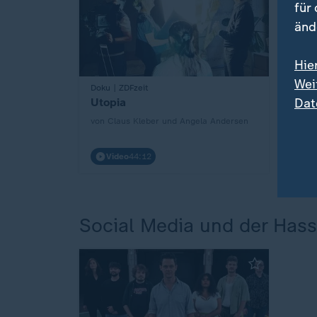
für
änd
Hie
Wei
Doku | ZDFzeit
South
:
:
Dat
Utopia
SXSW
Tech
von Claus Kleber und Angela Andersen
von Ni
Video
44:12
Vi
Social Media und der Hass