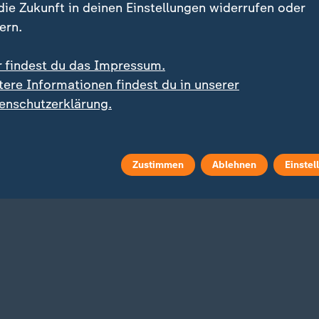
 die Zukunft in deinen Einstellungen widerrufen oder
ern.
r findest du das Impressum.
tere Informationen findest du in unserer
 by Southwest
enschutzerklärung.
-Konferenz: Visionen der
-Branche
na Niebergall
deo
2:31
Zustimmen
Ablehnen
Einstel