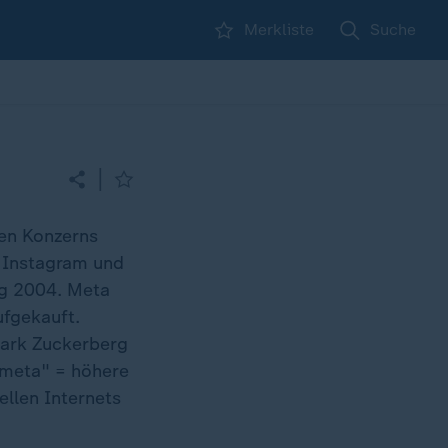
Merkliste
Suche
|
den Konzerns
 Instagram und
g 2004. Meta
ufgekauft.
Mark Zuckerberg
"meta" = höhere
ellen Internets