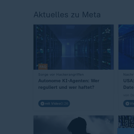
Aktuelles zu Meta
FAQ
Sorge vor Hackerangriffen
Nachri
:
:
Autonome KI-Agenten: Wer
USA:
reguliert und wer haftet?
Date
von D
mit Video
0:26
Vi