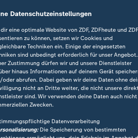
ine Datenschutzeinstellungen
dir eine optimale Website von ZDF, ZDFheute und ZDF
trollierte Cyberattacken
Ähnliche Fälle bei OpenAI und Ant
:
sentieren zu können, setzen wir Cookies und
ührt Hackerangriffe durch:
Auch KI von Meta hackte 
groß ist die Bedrohung?
in fremde Firma
gleichbare Techniken ein. Einige der eingesetzten
hniken sind unbedingt erforderlich für unser Angebot.
t Video
0:26
mit Video
0:26
ner Zustimmung dürfen wir und unsere Dienstleister
über hinaus Informationen auf deinem Gerät speicher
/oder abrufen. Dabei geben wir deine Daten ohne de
willigung nicht an Dritte weiter, die nicht unsere direk
nstleister sind. Wir verwenden deine Daten auch nicht
merziellen Zwecken.
timmungspflichtige Datenverarbeitung
s EU-Land
Frankreich
:
kreich beschließt Social-
Frankreich: Social-Media-
ersonalisierung:
Die Speicherung von bestimmten
a-Verbot für unter 15-
Verbot für Kinder