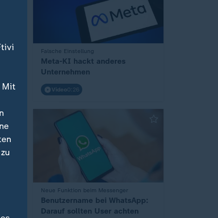
tivi
hropic
Falsche Einstellung
:
sich
Meta-KI hackt anderes
Unternehmen
 Mit
Video
0:26
n
ine
ten
 zu
Neue Funktion beim Messenger
:
Benutzername bei WhatsApp:
Darauf sollten User achten