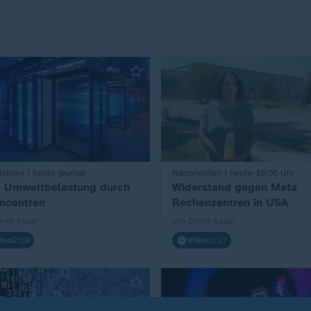
chten | heute journal
Nachrichten | heute 19:00 Uhr
:
 Umweltbelastung durch
Widerstand gegen Meta
ncentren
Rechenzentren in USA
avid Sauer
von David Sauer
deo
2:59
Video
1:27