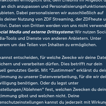
eraktionen ermöglicht uns, dein Erlebnis im Angebot 
ige
 an dich anzupassen und Personalisierungsfunktionen
t Video
0:32
Video
0:32
ubieten. Dabei personalisieren wir ausschließlich auf
is deiner Nutzung von ZDF Streaming, der ZDFheute 
tivi. Daten von Dritten werden von uns nicht verwend
ocial Media und externe Drittsysteme:
Wir nutzen Soci
ia-Tools und Dienste von anderen Anbietern. Unter
erem um das Teilen von Inhalten zu ermöglichen.
kannst entscheiden, für welche Zwecke wir deine Dat
 Meta-Bildgenerator
Untersuchung zu Meta-Konzern
:
chützt du dein Instagram-
EU sieht Suchtgefahr bei
ichern und verarbeiten dürfen. Dies betrifft nur dein
l vor KI
Instagram und Facebook
uell genutztes Gerät. Mit "Zustimmen" erklärst du dei
timmung zu unserer Datenverarbeitung, für die wir de
deo
0:44
mit Video
0:29
willigung benötigen. Oder du legst unter
nstellungen/Ablehnen" fest, welchen Zwecken du dei
timmung gibst und welchen nicht. Deine
enschutzeinstellungen kannst du jederzeit mit Wirkun