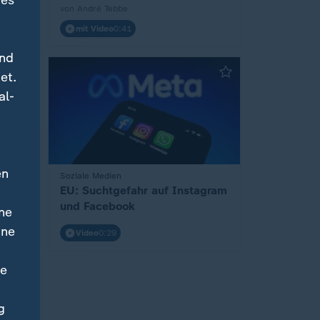
des
von André Tebbe
mit Video
0:41
und
et.
al-
en
Soziale Medien
:
EU: Suchtgefahr auf Instagram
und Facebook
ne
ine
Video
0:29
ne
g