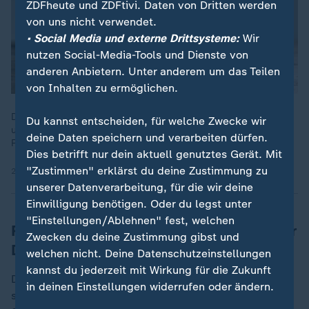
ZDFheute und ZDFtivi. Daten von Dritten werden
von uns nicht verwendet.
• Social Media und externe Drittsysteme:
Wir
nutzen Social-Media-Tools und Dienste von
anderen Anbietern. Unter anderem um das Teilen
von Inhalten zu ermöglichen.
Die Deutschen lieben Bananen. Doch wie kommt das Obst auf
Du kannst entscheiden, für welche Zwecke wir
unseren Tisch, wer profitiert vom Handel? Und wer zahlt den
deine Daten speichern und verarbeiten dürfen.
Preis? Ein Blick hinter die Fassade der gelben Frucht.
Dies betrifft nur dein aktuell genutztes Gerät. Mit
"Zustimmen" erklärst du deine Zustimmung zu
24.08.2025 | 28:48 min
unserer Datenverarbeitung, für die wir deine
Einwilligung benötigen. Oder du legst unter
"Einstellungen/Ablehnen" fest, welchen
Rückzug einer zentralen Studie sorgt für
Zwecken du deine Zustimmung gibst und
Debatten
welchen nicht. Deine Datenschutzeinstellungen
kannst du jederzeit mit Wirkung für die Zukunft
Die wissenschaftliche Bewertung bleibt schwierig, da
in deinen Einstellungen widerrufen oder ändern.
sich zahlreiche Studien widersprechen. Im Dezember