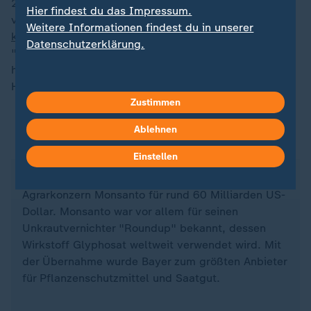
2025 wurde eine der meistzitierten Arbeiten der
Hier findest du das Impressum.
vergangenen 25 Jahre, die Glyphosat als nicht
Weitere Informationen findest du in unserer
krebserregend
einstufte, zurückgezogen - wegen
Datenschutzerklärung.
"Bedenken hinsichtlich der Urheberschaft". Es kam
heraus, dass möglicherweise Mitarbeiter des
Herstellers Monsanto an der Studie mitgewirkt hätten.
Zustimmen
Ablehnen
Bayer kauft Hersteller Monsanto
Einstellen
2018 übernahm die deutsche Bayer AG den US-
Agrarkonzern Monsanto für rund 60 Milliarden US-
Dollar. Monsanto war vor allem für seinen
Unkrautvernichter "Roundup" bekannt, dessen
Wirkstoff Glyphosat weltweit verwendet wird. Mit
der Übernahme wurde Bayer zum größten Anbieter
für Pflanzenschutzmittel und Saatgut.