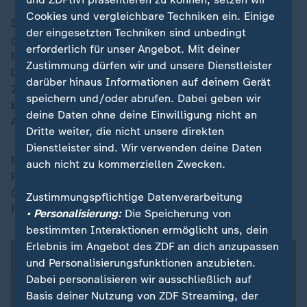
Cookies und vergleichbare Techniken ein. Einige
Seit Jahrzehnten werden mögliche
der eingesetzten Techniken sind unbedingt
gesundheitsschädliche Auswirkungen auf den
erforderlich für unser Angebot. Mit deiner
Menschen öffentlich und wissenschaftlich diskutiert.
Zustimmung dürfen wir und unsere Dienstleister
Dabei geht es nicht allein um das Krebsrisiko. "Seit
darüber hinaus Informationen auf deinem Gerät
2024 ist
Parkinson
in Deutschland als Berufskrankheit
speichern und/oder abrufen. Dabei geben wir
bei Landwirten anerkannt. Eine Folge der dauerhaften
deine Daten ohne deine Einwilligung nicht an
Arbeit mit Pestiziden", weiß Corinna Hölzel.
Dritte weiter, die nicht unsere direkten
Dienstleister sind. Wir verwenden deine Daten
Menschen, die regelmäßig und über Jahre mit
auch nicht zu kommerziellen Zwecken.
Pflanzenschutzmitteln arbeiten - darunter auch
Glyphosat -, hätten ein signifikant erhöhtes Risiko, an
Zustimmungspflichtige Datenverarbeitung
Parkinson zu erkranken.
• Personalisierung:
Die Speicherung von
bestimmten Interaktionen ermöglicht uns, dein
Erlebnis im Angebot des ZDF an dich anzupassen
und Personalisierungsfunktionen anzubieten.
Dabei personalisieren wir ausschließlich auf
Basis deiner Nutzung von ZDF Streaming, der