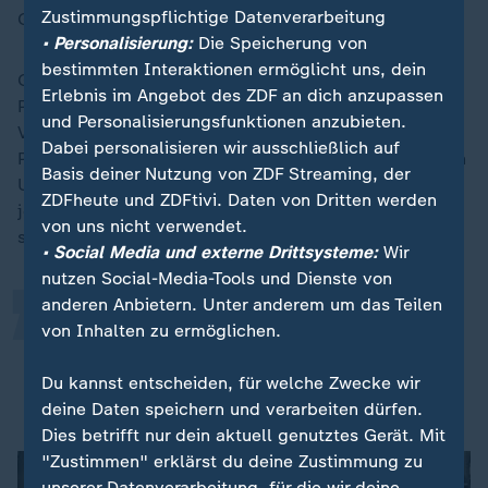
Zustimmungspflichtige Datenverarbeitung
Gesamtumsatzes in den USA.
• Personalisierung:
Die Speicherung von
bestimmten Interaktionen ermöglicht uns, dein
Gleichzeitig haben die Ingelheimer nur wenige
Erlebnis im Angebot des ZDF an dich anzupassen
Produktionsstätten vor Ort, exportieren also viel in die
und Personalisierungsfunktionen anzubieten.
Vereinigten Staaten. Aber auch andere deutsche
Dabei personalisieren wir ausschließlich auf
Pharmaunternehmen wie Merck und
Bayer
seien in den
„
Basis deiner Nutzung von ZDF Streaming, der
USA mit Umsatzanteilen bei Pharmaprodukten von
ZDFheute und ZDFtivi. Daten von Dritten werden
jeweils 27 Prozent und 13 Prozent stark vertreten,
von uns nicht verwendet.
sagt Lück.
• Social Media und externe Drittsysteme:
Wir
nutzen Social-Media-Tools und Dienste von
anderen Anbietern. Unter anderem um das Teilen
Auch sie würden durch Handelszölle
von Inhalten zu ermöglichen.
entsprechend stark betroffen.
Du kannst entscheiden, für welche Zwecke wir
Martin Lück, Macro Monkey
deine Daten speichern und verarbeiten dürfen.
Dies betrifft nur dein aktuell genutztes Gerät. Mit
"Zustimmen" erklärst du deine Zustimmung zu
unserer Datenverarbeitung, für die wir deine