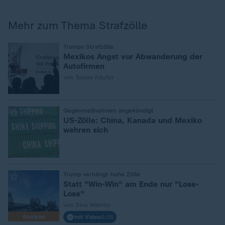
Mehr zum Thema Strafzölle
:
Trumps Strafzölle
Mexikos Angst vor Abwanderung der
Autofirmen
von Tobias Käufer
:
Gegenmaßnahmen angekündigt
US-Zölle: China, Kanada und Mexiko
wehren sich
:
Trump verhängt hohe Zölle
Statt "Win-Win" am Ende nur "Lose-
Lose"
von Sina Mainitz
Analyse
mit Video
5:05