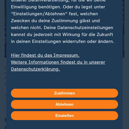
Einwilligung benötigen. Oder du legst unter
"Einstellungen/Ablehnen" fest, welchen
Zwecken du deine Zustimmung gibst und
welchen nicht. Deine Datenschutzeinstellungen
kannst du jederzeit mit Wirkung für die Zukunft
in deinen Einstellungen widerrufen oder ändern.
Hier findest du das Impressum.
Weitere Informationen findest du in unserer
Die Zölle, die der US-Präsident gegen Kanada und Mexiko
Datenschutzerklärung.
verhängt hat, versetzen auch die europäische Wirtschaft in
Aufruhr. Als Handelspartner sind die USA für viele nicht mehr
zuverlässig genug.
Zustimmen
07.03.2025 | 2:28 min
Ablehnen
Einstellen
Mögliche Versorgungsprobleme in
Deutschland