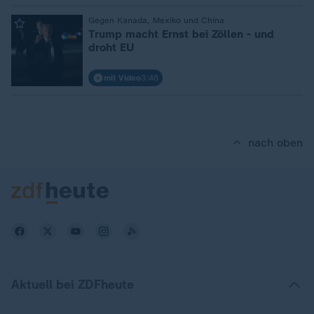
:
Gegen Kanada, Mexiko und China
Trump macht Ernst bei Zöllen - und
droht EU
mit Video
3:48
nach oben
Aktuell bei ZDFheute