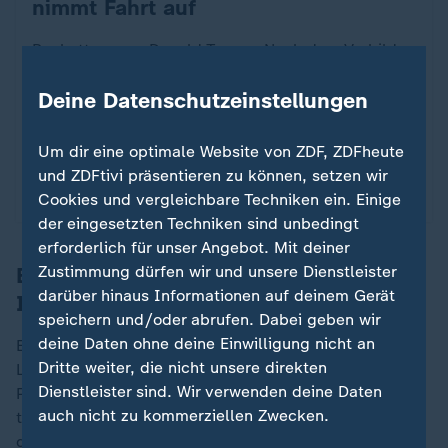
nimmt Fahrt auf
Boykott wegen Donald Trump: Nach dem Vorbild
Kanadas starten Verbraucher mit "BuyFromEU" in
Deine Datenschutzeinstellungen
Europa eine Kampagne, um auf Produkte aus den
USA zu verzichten. Kann das funktionieren?
Um dir eine optimale Website von ZDF, ZDFheute
von Nils Metzger
und ZDFtivi präsentieren zu können, setzen wir
mit Video
2:08
Cookies und vergleichbare Techniken ein. Einige
der eingesetzten Techniken sind unbedingt
erforderlich für unser Angebot. Mit deiner
Zustimmung dürfen wir und unsere Dienstleister
Besonders betroffen Boehringer
darüber hinaus Informationen auf deinem Gerät
Ingelheim
speichern und/oder abrufen. Dabei geben wir
deine Daten ohne deine Einwilligung nicht an
Eine Logik hinter diesen Zollandrohungen gibt es für
Dritte weiter, die nicht unsere direkten
Lück nicht, gleichwohl könnte es für einige deutsche
Dienstleister sind. Wir verwenden deine Daten
Pharmaunternehmen unangenehm werden. Besonders
auch nicht zu kommerziellen Zwecken.
treffen dürfte es Boehringer Ingelheim. 2023 machte
das Unternehmen gut 40 Prozent seines