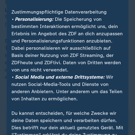
Schweriner Trainer Felix Koslowski (20.00 Uhr/
ZDF-
Livestream
). Die weiteren Vorrundengegner sind
Zustimmungspflichtige Datenverarbeitung
Serbien (11.07./
ZDF Livestream
) und Bulgarien
• Personalisierung:
Die Speicherung von
(12.07./
ZDF-Livestream
)
bestimmten Interaktionen ermöglicht uns, dein
Erlebnis im Angebot des ZDF an dich anzupassen
und Personalisierungsfunktionen anzubieten.
In der Volleyball Nations League treten die 18 besten
Dabei personalisieren wir ausschließlich auf
Teams bei Männern und Frauen an. Nach zwölf Spielen
Basis deiner Nutzung von ZDF Streaming, der
in der Gruppenphase kommen die sieben Besten und
ZDFheute und ZDFtivi. Daten von Dritten werden
der Gastgeber der Endrunde in die K.-o.-Phase, die in
von uns nicht verwendet.
diesem Jahr in China stattfindet. Im Vorjahr erreichten
• Social Media und externe Drittsysteme:
Wir
die DVV-Frauen das Viertelfinale.
nutzen Social-Media-Tools und Dienste von
anderen Anbietern. Unter anderem um das Teilen
von Inhalten zu ermöglichen.
ZDFsportstudio auf WhatsApp
Du kannst entscheiden, für welche Zwecke wir
deine Daten speichern und verarbeiten dürfen.
Dies betrifft nur dein aktuell genutztes Gerät. Mit
"Zustimmen" erklärst du deine Zustimmung zu