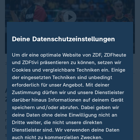
Deine Datenschutzeinstellungen
Um dir eine optimale Website von ZDF, ZDFheute
und ZDFtivi präsentieren zu können, setzen wir
27.05.2026 | 0:25 min
Cookies und vergleichbare Techniken ein. Einige
der eingesetzten Techniken sind unbedingt
erforderlich für unser Angebot. Mit deiner
Alle deutschen Vorrunden-Spiele im
Zustimmung dürfen wir und unsere Dienstleister
ZDF-Livestream
darüber hinaus Informationen auf deinem Gerät
speichern und/oder abrufen. Dabei geben wir
Der aktuelle Tabellenplatz zehn würde jedoch knapp
deine Daten ohne deine Einwilligung nicht an
nicht für die Qualifikation für das anschließende Final
Dritte weiter, die nicht unsere direkten
Eight reichen. Am Freitag treffen die Deutschen in der
Dienstleister sind. Wir verwenden deine Daten
serbischen Hauptstadt auf die Niederlande mit dem
auch nicht zu kommerziellen Zwecken.