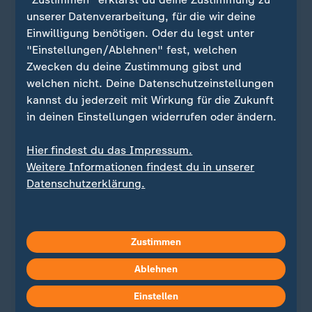
unserer Datenverarbeitung, für die wir deine
Einwilligung benötigen. Oder du legst unter
"Einstellungen/Ablehnen" fest, welchen
Zwecken du deine Zustimmung gibst und
welchen nicht. Deine Datenschutzeinstellungen
kannst du jederzeit mit Wirkung für die Zukunft
in deinen Einstellungen widerrufen oder ändern.
Quelle: Reuters
Hier findest du das Impressum.
Weitere Informationen findest du in unserer
Sie wollen über Sport stets auf dem Laufenden
Datenschutzerklärung.
bleiben? Dann ist unser sportstudio-WhatsApp-
Channel genau das Richtige für Sie. Egal ob
morgens zum Kaffee, mittags zum Lunch oder zum
Zustimmen
Feierabend - erhalten Sie
die wichtigsten News
direkt auf Ihr Smartphone
. Melden Sie sich hier
Ablehnen
ganz einfach für unseren WhatsApp-Channel an:
Einstellen
sportstudio-WhatsApp-Channel
.