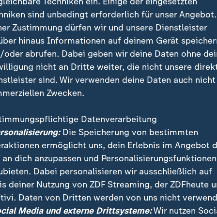
gleichbare Techniken ein. Einige der eingesetzten
hniken sind unbedingt erforderlich für unser Angebot.
ner Zustimmung dürfen wir und unsere Dienstleister
über hinaus Informationen auf deinem Gerät speicher
/oder abrufen. Dabei geben wir deine Daten ohne de
willigung nicht an Dritte weiter, die nicht unsere direk
nstleister sind. Wir verwenden deine Daten auch nicht
merziellen Zwecken.
timmungspflichtige Datenverarbeitung
bei seinem ersten Sprint um einen Etappensieg bei de
ersonalisierung:
Die Speicherung von bestimmten
n einem Coup. Nur einer war schneller als der deutsch
eraktionen ermöglicht uns, dein Erlebnis im Angebot 
 an dich anzupassen und Personalisierungsfunktionen
ubieten. Dabei personalisieren wir ausschließlich auf
is deiner Nutzung von ZDF Streaming, der ZDFheute 
tivi. Daten von Dritten werden von uns nicht verwend
ocial Media und externe Drittsysteme:
Wir nutzen Soci