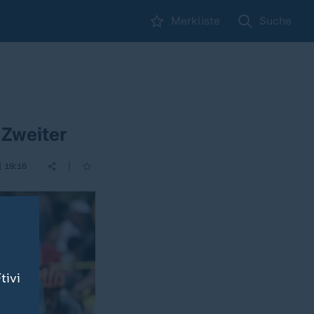
Merkliste
Suche
 Zweiter
|
| 19:16
tivi