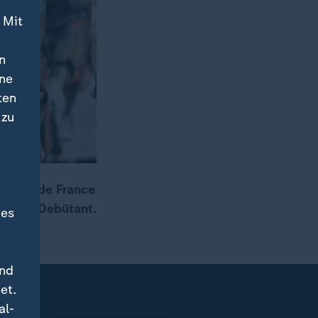
 Mit
n
ine
ten
 zu
r Tour de France
e Tour-Debütant.
des
und
et.
al-