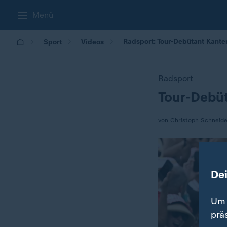
Menü
Radsport: Tour-Debütant Kanter
Sport
Videos
Radsport
Tour-Debüt
:
von Christoph Schneide
De
Um 
prä