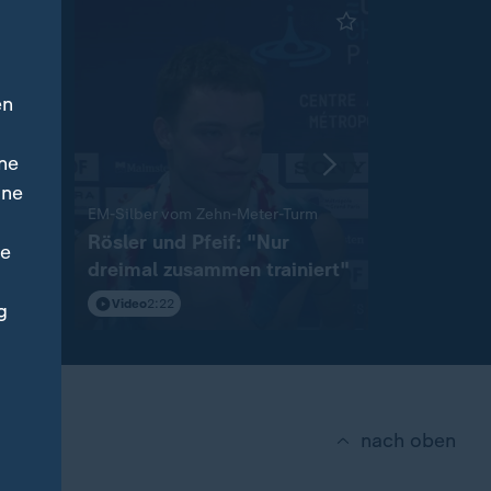
en
ne
ine
:
EM-Silber vom Zehn-Meter-Turm
nn:
Rösler und Pfeif: "Nur
Moritz W
ne
dreimal zusammen trainiert"
Titel von
Video
2:22
mit Video
2
g
nach oben