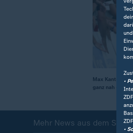
ver
Tec
dei
dar
und
Ein
Die
kom
Zus
Max Kanter war 
• P
ganz nah dran a
Int
ZDF
anz
Bas
ZDF
Mehr News aus dem Sport
• S