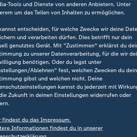
ia-Tools und Dienste von anderen Anbietern. Unter
erem um das Teilen von Inhalten zu ermöglichen.
kannst entscheiden, für welche Zwecke wir deine Dat
ichern und verarbeiten dürfen. Dies betrifft nur dein
uell genutztes Gerät. Mit "Zustimmen" erklärst du dei
timmung zu unserer Datenverarbeitung, für die wir de
:
:
izerin macht Schluss
Zweimal EM-Gold gewonnen
willigung benötigen. Oder du legst unter
n-Olympiasiegerin Gut-
Wasserspringer Wesema
nstellungen/Ablehnen" fest, welchen Zwecken du dei
ami beendet Karriere
"Ich bin unfassbar
timmung gibst und welchen nicht. Deine
zufrieden"
 Video
0:30
Video
2:33
enschutzeinstellungen kannst du jederzeit mit Wirkun
 die Zukunft in deinen Einstellungen widerrufen oder
ern.
r findest du das Impressum.
tere Informationen findest du in unserer
enschutzerklärung.