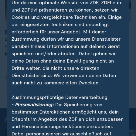
Um dir eine optimale Website von ZDF, ZDFheute
und ZDFtivi präsentieren zu können, setzen wir
Cookies und vergleichbare Techniken ein. Einige
der eingesetzten Techniken sind unbedingt
erforderlich für unser Angebot. Mit deiner
Bei den nationalen Spielen der Special Olympics im
Zustimmung dürfen wir und unsere Dienstleister
Saarland drehte sich eine Woche alles um Sport und
00:19
darüber hinaus Informationen auf deinem Gerät
Inklusion. Athleten und Volunteers feierten ein großes
speichern und/oder abrufen. Dabei geben wir
Miteinander.
deine Daten ohne deine Einwilligung nicht an
Dritte weiter, die nicht unsere direkten
Dienstleister sind. Wir verwenden deine Daten
Thema
auch nicht zu kommerziellen Zwecken.
Special Olympics
Zustimmungspflichtige Datenverarbeitung
• Personalisierung:
Die Speicherung von
bestimmten Interaktionen ermöglicht uns, dein
Mehr News aus dem Sport
Erlebnis im Angebot des ZDF an dich anzupassen
und Personalisierungsfunktionen anzubieten.
Dabei personalisieren wir ausschließlich auf