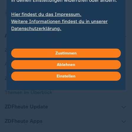
in deinen Einstellungen widerrufen oder ändern.
Hier findest du das Impressum.
Weitere Informationen findest du in unserer
Datenschutzerklärung.
Aktuell bei ZDFheute
Zuletzt veröffentlicht
Zustimmen
Aktuelle Sendungs-Videos
Ablehnen
Einstellen
ZDFheute Stories
Themen im Überblick
ZDFheute Update
ZDFheute Apps