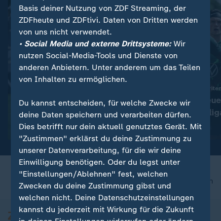
Basis deiner Nutzung von ZDF Streaming, der
ZDFheute und ZDFtivi. Daten von Dritten werden
von uns nicht verwendet.
• Social Media und externe Drittsysteme:
Wir
nutzen Social-Media-Tools und Dienste von
anderen Anbietern. Unter anderem um das Teilen
von Inhalten zu ermöglichen.
:
Vor Start in die Saison der 2. Liga
Mannschaften, Favoriten
Wohin führt Herthas großer
Was Sie zur neue
Du kannst entscheiden, für welche Zwecke wir
Ausverkauf?
der 2. Bundeslig
deine Daten speichern und verarbeiten dürfen.
müssen
Dies betrifft nur dein aktuell genutztes Gerät. Mit
mit Video
0:56
mit Video
0:56
"Zustimmen" erklärst du deine Zustimmung zu
unserer Datenverarbeitung, für die wir deine
Einwilligung benötigen. Oder du legst unter
"Einstellungen/Ablehnen" fest, welchen
nach oben
Zwecken du deine Zustimmung gibst und
welchen nicht. Deine Datenschutzeinstellungen
kannst du jederzeit mit Wirkung für die Zukunft