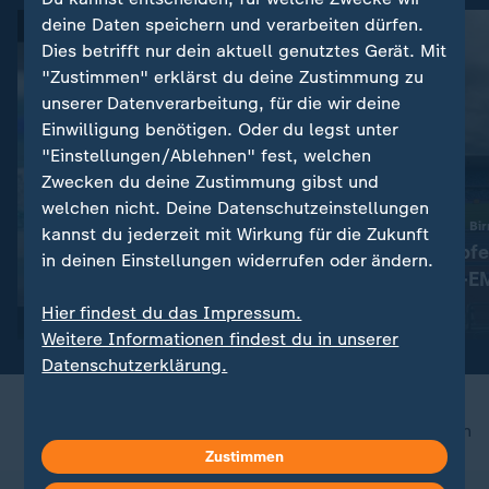
deine Daten speichern und verarbeiten dürfen.
Dies betrifft nur dein aktuell genutztes Gerät. Mit
"Zustimmen" erklärst du deine Zustimmung zu
unserer Datenverarbeitung, für die wir deine
Einwilligung benötigen. Oder du legst unter
"Einstellungen/Ablehnen" fest, welchen
Zwecken du deine Zustimmung gibst und
welchen nicht. Deine Datenschutzeinstellungen
:
Comeback nach drei Jahren Pause
10. bis 16. August in B
kannst du jederzeit mit Wirkung für die Zukunft
Maya Tobehn und die
Alle Wettkämpfe
in deinen Einstellungen widerrufen oder ändern.
ungeplante Schwimm-EM
Leichtathletik-E
Überblick
Hier findest du das Impressum.
mit Video
1:27
mit Video
28:29
Weitere Informationen findest du in unserer
Datenschutzerklärung.
nach oben
Zustimmen