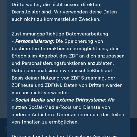
Dritte weiter, die nicht unsere direkten
Quelle: Reuters
Dienstleister sind. Wir verwenden deine Daten
auch nicht zu kommerziellen Zwecken.
Sie wollen über Sport stets auf dem Laufenden
Zustimmungspflichtige Datenverarbeitung
bleiben? Dann ist unser sportstudio-WhatsApp-
• Personalisierung:
Die Speicherung von
Channel genau das Richtige für Sie. Egal ob
bestimmten Interaktionen ermöglicht uns, dein
morgens zum Kaffee, mittags zum Lunch oder zum
Erlebnis im Angebot des ZDF an dich anzupassen
Feierabend - erhalten Sie
die wichtigsten News
und Personalisierungsfunktionen anzubieten.
direkt auf Ihr Smartphone
. Melden Sie sich hier
Dabei personalisieren wir ausschließlich auf
ganz einfach für unseren WhatsApp-Channel an:
Basis deiner Nutzung von ZDF Streaming, der
sportstudio-WhatsApp-Channel
.
ZDFheute und ZDFtivi. Daten von Dritten werden
von uns nicht verwendet.
• Social Media und externe Drittsysteme:
Wir
nutzen Social-Media-Tools und Dienste von
anderen Anbietern. Unter anderem um das Teilen
von Inhalten zu ermöglichen.
Sport-Nachrichten
Du kannst entscheiden, für welche Zwecke wir