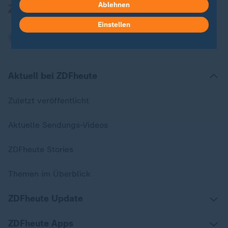
Ablehnen
Einstellen
Aktuell bei ZDFheute
Zuletzt veröffentlicht
Aktuelle Sendungs-Videos
ZDFheute Stories
Themen im Überblick
ZDFheute Update
ZDFheute Apps